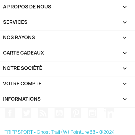
A PROPOS DE NOUS

SERVICES

NOS RAYONS

CARTE CADEAUX

NOTRE SOCIÉTÉ

VOTRE COMPTE

INFORMATIONS
keyboard_arrow_down
Facebook
Twitter
Rss
YouTube
Pinterest
Instagram
LinkedIn
TRIPP SPORT - Ghost Trail (W) Pointure 38 - @2024