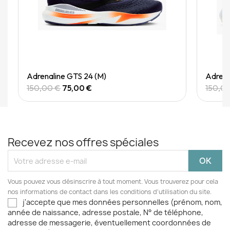
Quick View
Adrenaline GTS 24 (M)
Adrena
150,00 €
75,00 €
150,0
Recevez nos offres spéciales
Vous pouvez vous désinscrire à tout moment. Vous trouverez pour cela
nos informations de contact dans les conditions d'utilisation du site.
j'accepte que mes données personnelles (prénom, nom,
année de naissance, adresse postale, N° de téléphone,
adresse de messagerie, éventuellement coordonnées de