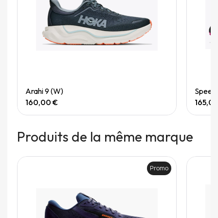
Quick View
Arahi 9 (W)
Speedg
160,00 €
165,0
Produits de la même marque
Promo