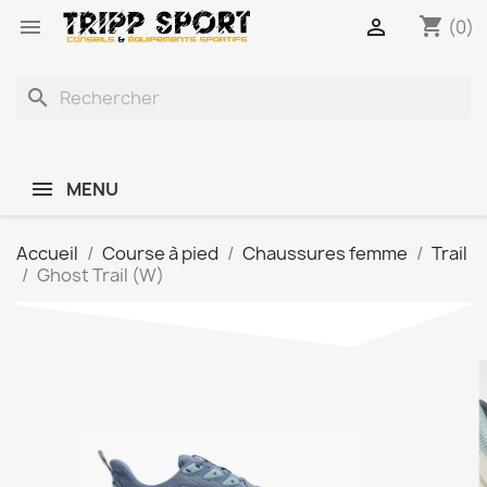
shopping_cart


(0)
search
MENU
Accueil
Course à pied
Chaussures femme
Trail
Ghost Trail (W)