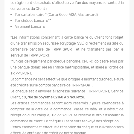
Le règlement des achats s’effectue via l’un des moyens suivants, à la
convenance du Client :
Par carte bancaire * (Carte Bleue, VISA, Mastercard)
Par chèque bancaire**
Virement bancaire
*Les informations concernant la carte bancaire du Client font l’objet
d’une transmission sécurisée (cryptage SSL) directement au Site du
partenaire bancaire de TRIPP SPORT et ne transitent pas par le
serveur de TRIPP SPORT.
**En cas de règlement par chèque bancaire, celui-ci doit être émis par
une banque domiciliée en France métropolitaine, et libellé à l’ordre de
TRIPP SPORT.
La commande ne sera effective que lorsque le montant du chèque aura
été crédité sur le compte bancaire de TRIPP SPORT.
Le chèque est à envoyer à l’adresse suivante : TRIPP SPORT, Service
Client,
30, rue de boyeffle 62160 Aix Noulette
.
Les articles commandés seront alors réservés 7 jours calendaires à
compter de la date de la commande. Passé ce délai et à défaut de
réception dudit chèque, TRIPP SPORT se réserve le droit d’annuler la
commande du client. Le chèque lui sera alors renvoyé dès réception.
L’encaissement est effectué à réception du chèque et la livraison sera
effectuée après avis de crédit de notre banque.