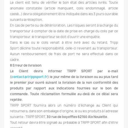
Le client est tenu de vérifier le bon état des articles livrés. Toute
anomalie constatée (article manquant, colis endommagé, article
cassé…) devra obligatoirement être indiquée dans les 3 jours ouvrable
suivants la réception.
En cas de perte ou de détérioration, Les risques seront à la charge du
transporteur à compter de la date de prise en charge du colis par ce
transporteur. le transporteur se doit d'ouvrir une enquête.
Dans le cas ou le colis venait à être livré avec du retard, Tripp
Sport décline toute responsabilité, celle-ci revenant au transporteur.
Aucun remboursement de frais de port ne sera effectué dans ce
cadre.
8 Erreur de livraison
Le Client devra informer TRIPP SPORT par e-mail
(
contact@trippsport.fr
) le jour même de la livraison ou au plus tard
le premier jour ouvré suivant la livraison de la non conformité des
produits par rapport aux indications fournies sur le bon de
commande. Toute réclamation formulée au-delà de ce délai sera
rejetée.
TRIPP SPORT fournira alors un numéro d’échange au Client qui
retournera, dans son emballage d’origine, le ou les produits à l’adresse
suivante : TRIPP SPORT,
30 rue de boyeffles 62160 Aix Noulette
.
Tout retour devra être signalé au préalable à TRIPP SPORT afin d’être