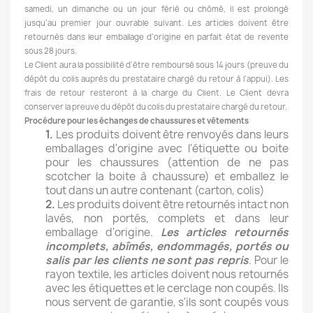
samedi, un dimanche ou un jour férié ou chômé, il est prolongé
jusqu’au premier jour ouvrable suivant. Les articles doivent être
retournés dans leur emballage d’origine en parfait état de revente
sous 28 jours.
Le Client aura la possibilité d’être remboursé sous 14 jours (preuve du
dépôt du colis auprès du prestataire chargé du retour à l’appui). Les
frais de retour resteront à la charge du Client. Le Client devra
conserver la preuve du dépôt du colis du prestataire chargé du retour.
Procédure pour les échanges de chaussures et vêtements
1.
Les produits doivent être renvoyés dans leurs
emballages d'origine avec l'étiquette ou boite
pour les chaussures (attention de ne pas
scotcher la boite à chaussure) et emballez le
tout dans un autre contenant (carton, colis)
2.
Les produits doivent être retournés intact non
lavés, non portés, complets et dans leur
emballage d'origine.
Les articles retournés
incomplets, abîmés, endommagés, portés ou
salis par les clients ne sont pas repris
. Pour le
rayon textile, les articles doivent nous retournés
avec les étiquettes et le cerclage non coupés. Ils
nous servent de garantie, s'ils sont coupés vous