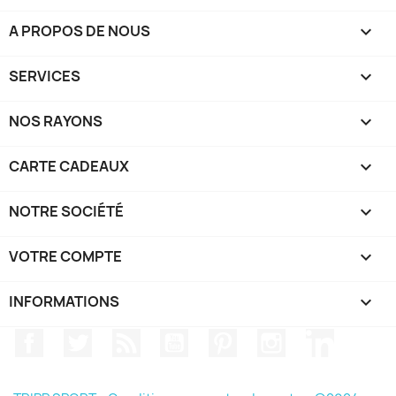
A PROPOS DE NOUS

SERVICES

NOS RAYONS

CARTE CADEAUX

NOTRE SOCIÉTÉ

VOTRE COMPTE

INFORMATIONS
keyboard_arrow_down
Facebook
Twitter
Rss
YouTube
Pinterest
Instagram
LinkedIn