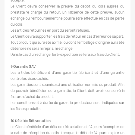
accepté.
Le Client devra conserver la preuve du dépôt du colis auprès du
prestataire chargé du retour. En l’absence de cette preuve, aucun
échange ou remboursement ne pourra être effectué en cas de perte
du colis.
Les articles retournés en port dû seront refusés.
Le Client devra supporter les frais de retour en cas d’erreur de sa part.
Tout produit qui aura été abîmé, ou dont l’emballage d’origine aura été
détérioré ne sera ni repris, ni échangé.
Dans le cas d’un échange, la ré-expédition se fera aux frais du Client.
9 Garantie SAV
Les articles bénéficient d’une garantie fabricant et d’une garantie
contre les vices cachés.
Les garanties sont soumises à une utilisation normale du produit. Afin
de pouvoir bénéficier de la garantie, le Client doit avoir conservé la
facture d’achat du produit.
Les conditions et la durée de garantie producteur sont indiquées sur
les fiches produits.
10 Délai de Rétractation
Le Client bénéficie d’un délai de rétractation de 14 jours à compter de
la date de réception du colis. Lorsque le délai de 14 jours expire un