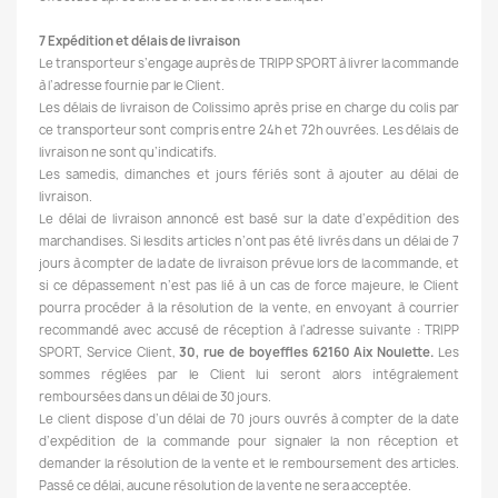
7 Expédition et délais de livraison
Le transporteur s’engage auprès de TRIPP SPORT à livrer la commande
à l’adresse fournie par le Client.
Les délais de livraison de Colissimo après prise en charge du colis par
ce transporteur sont compris entre 24h et 72h ouvrées. Les délais de
livraison ne sont qu’indicatifs.
Les samedis, dimanches et jours fériés sont à ajouter au délai de
livraison.
Le délai de livraison annoncé est basé sur la date d’expédition des
marchandises. Si lesdits articles n’ont pas été livrés dans un délai de 7
jours à compter de la date de livraison prévue lors de la commande, et
si ce dépassement n’est pas lié à un cas de force majeure, le Client
pourra procéder à la résolution de la vente, en envoyant à courrier
recommandé avec accusé de réception à l’adresse suivante : TRIPP
SPORT, Service Client,
30, rue de boyeffles 62160 Aix Noulette.
Les
sommes réglées par le Client lui seront alors intégralement
remboursées dans un délai de 30 jours.
Le client dispose d’un délai de 70 jours ouvrés à compter de la date
d’expédition de la commande pour signaler la non réception et
demander la résolution de la vente et le remboursement des articles.
Passé ce délai, aucune résolution de la vente ne sera acceptée.