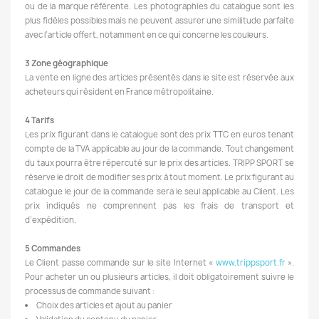
ou de la marque référente. Les photographies du catalogue sont les
plus fidèles possibles mais ne peuvent assurer une similitude parfaite
avec l’article offert, notamment en ce qui concerne les couleurs.
3 Zone géographique
La vente en ligne des articles présentés dans le site est réservée aux
acheteurs qui résident en France métropolitaine.
4 Tarifs
Les prix figurant dans le catalogue sont des prix TTC en euros tenant
compte de la TVA applicable au jour de la commande. Tout changement
du taux pourra être répercuté sur le prix des articles. TRIPP SPORT se
réserve le droit de modifier ses prix à tout moment. Le prix figurant au
catalogue le jour de la commande sera le seul applicable au Client. Les
prix indiqués ne comprennent pas les frais de transport et
d’expédition.
5 Commandes
Le Client passe commande sur le site Internet «
www.trippsport.fr
».
Pour acheter un ou plusieurs articles, il doit obligatoirement suivre le
processus de commande suivant :
Choix des articles et ajout au panier