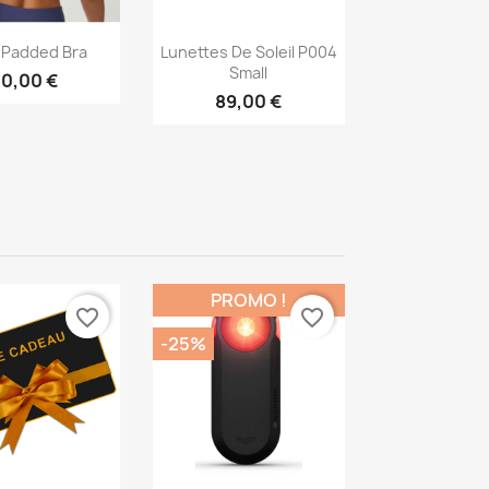
erçu rapide
Aperçu rapide

 Padded Bra
Lunettes De Soleil P004
Small
0,00 €
89,00 €
PROMO !
favorite_border
favorite_border
-25%