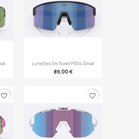
Aperçu rapide

all
Lunettes De Soleil P004 Small
89,00 €
favorite_border
favorite_border