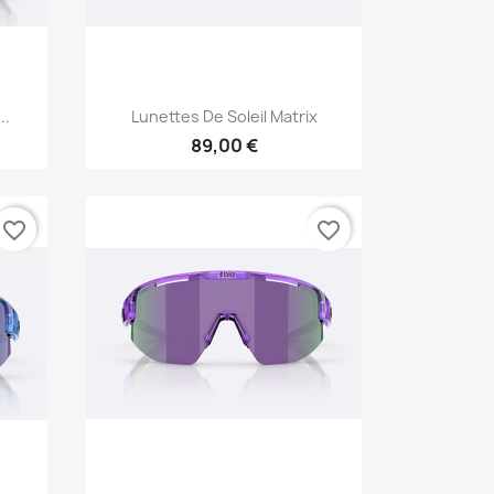
Aperçu rapide

..
Lunettes De Soleil Matrix
89,00 €
favorite_border
favorite_border