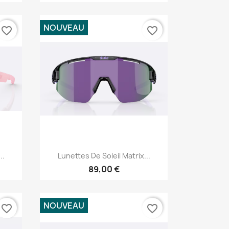
NOUVEAU
favorite_border
favorite_border
Aperçu rapide

..
Lunettes De Soleil Matrix...
89,00 €
NOUVEAU
favorite_border
favorite_border