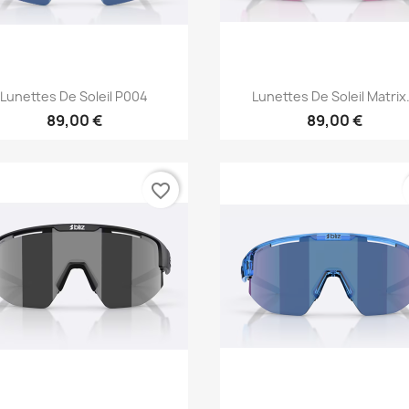
Aperçu rapide
Aperçu rapide


Lunettes De Soleil P004
Lunettes De Soleil Matrix.
89,00 €
89,00 €
favorite_border