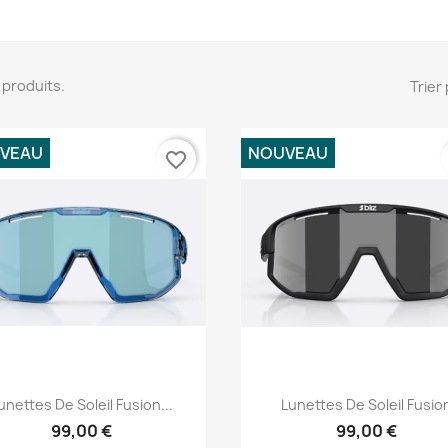
15 produits.
Trier 
VEAU
NOUVEAU
favorite_border
Aperçu rapide
Aperçu rapide


unettes De Soleil Fusion...
Lunettes De Soleil Fusio
99,00 €
99,00 €