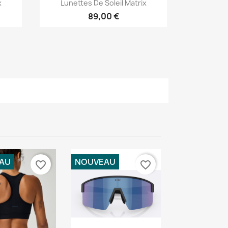
Aperçu rapide

x
Lunettes De Soleil Matrix
89,00 €
AU
NOUVEAU
favorite_border
favorite_border