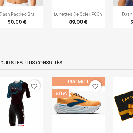
Aperçu rapide
Aperçu rapide
Ap



Dash Padded Bra
Lunettes De Soleil P004
Dash
50,00 €
89,00 €
5
DUITS LES PLUS CONSULTÉS
PROMO !
favorite_border
favorite_border
-50%