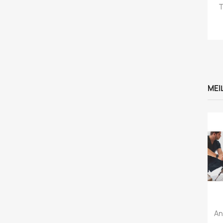
T
MEI
An