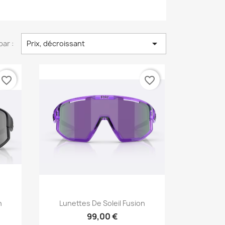

par :
Prix, décroissant
favorite_border
favorite_border
Aperçu rapide

n
Lunettes De Soleil Fusion
99,00 €