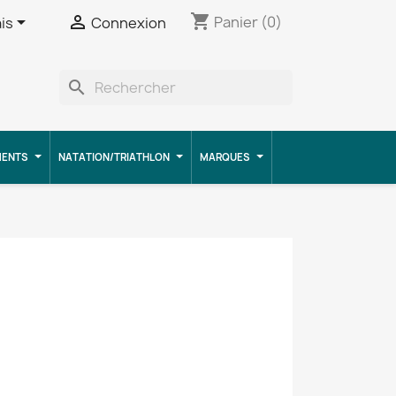
shopping_cart


Panier
(0)
is
Connexion
search
MENTS
NATATION/TRIATHLON
MARQUES