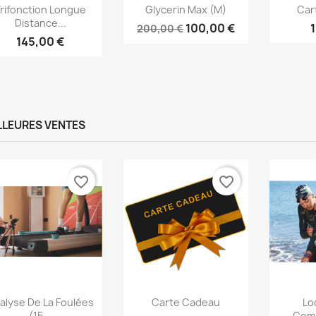
Aperçu rapide
Aperçu rapide
Ap



rifonction Longue
Glycerin Max (M)
Car
Distance...
100,00 €
200,00 €
145,00 €
LLEURES VENTES
favorite_border
favorite_border
Aperçu rapide
Aperçu rapide
Ap



alyse De La Foulées
Carte Cadeau
Lo
(15...
Comb