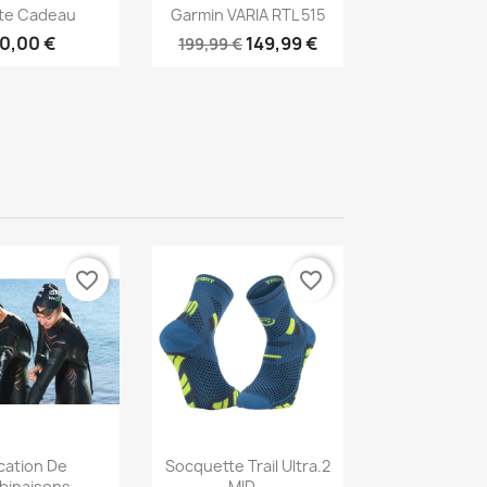
erçu rapide
Aperçu rapide

te Cadeau
Garmin VARIA RTL 515
10,00 €
149,99 €
199,99 €
favorite_border
favorite_border
erçu rapide
Aperçu rapide

cation De
Socquette Trail Ultra.2
inaisons...
MID...