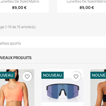
Aperçu rapide
Aperçu rapide


Lunettes De Soleil Matrix
Lunettes De Soleil Matri
89,00 €
89,00 €
ge 1-15 de 15 article(s)
ettes sports
VEAUX PRODUITS
UVEAU
NOUVEAU
NOUVE
favorite_border
favorite_border