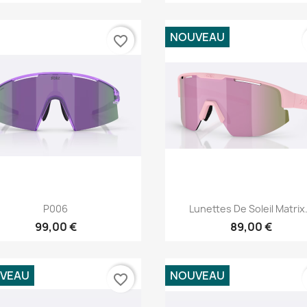
NOUVEAU
favorite_border
Aperçu rapide
Aperçu rapide


P006
Lunettes De Soleil Matrix.
99,00 €
89,00 €
VEAU
NOUVEAU
favorite_border