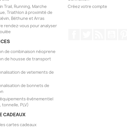
n Trail, Running, Marche
Créez votre compte
ue, Triathlon à proximité de
Liévin, Béthune et Arras
e rendez-vous pour analyser
foulée
Facebook
Twitter
Rss
YouT
ICES
on de combinaison néoprene
on de housse de transport
nalisation de vetements de
nalisation de bonnets de
on
'équipements évènementiel
, tonnelle, PLV)
E CADEAUX
 des cartes cadeaux