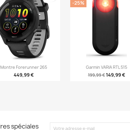
-25%
Aperçu rapide
Aperçu rapide


Montre Forerunner 265
Garmin VARIA RTL 515
449,99 €
149,99 €
199,99 €
res spéciales