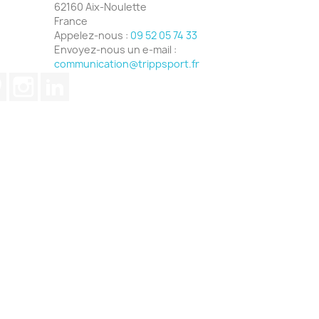
62160 Aix-Noulette
France
Appelez-nous :
09 52 05 74 33
Envoyez-nous un e-mail :
communication@trippsport.fr
ube
Pinterest
Instagram
LinkedIn