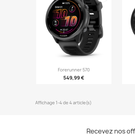
Aperçu rapide

Forerunner 570
549,99 €
Affichage 1-4 de 4 article(s)
Recevez nos off