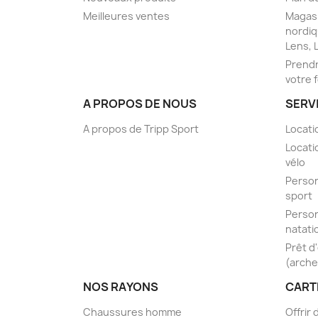
Meilleures ventes
Magasi
nordiq
Lens, 
Prendr
votre 
A PROPOS DE NOUS
SERV
A propos de Tripp Sport
Locati
Locati
vélo
Person
sport
Person
natati
Prêt d
(arche
NOS RAYONS
CART
Chaussures homme
Offrir