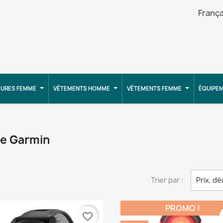
França
URES FEMME
VÊTEMENTS HOMME
VÊTEMENTS FEMME
ÉQUIPE
ue Garmin
Trier par :
Prix, d
PROMO !
favorite_border