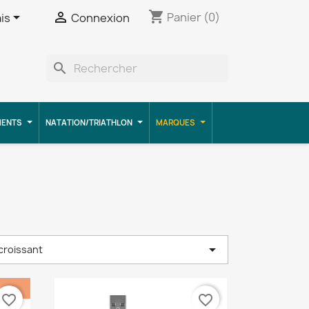
shopping_cart


Panier
(0)
is
Connexion
search
MENTS
NATATION/TRIATHLON
MARQUES

écroissant
favorite_border
favorite_border