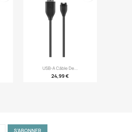
Aperçu rapide

USB-A Câble De...
24,99 €