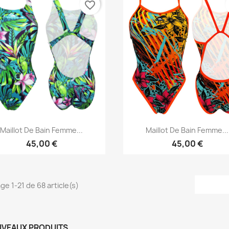
favorite_border
Aperçu rapide
Aperçu rapide


Maillot De Bain Femme...
Maillot De Bain Femme...
45,00 €
45,00 €
ge 1-21 de 68 article(s)
VEAUX PRODUITS