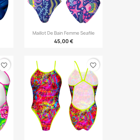
Aperçu rapide

Maillot De Bain Femme Seafile
45,00 €
favorite_border
favorite_border