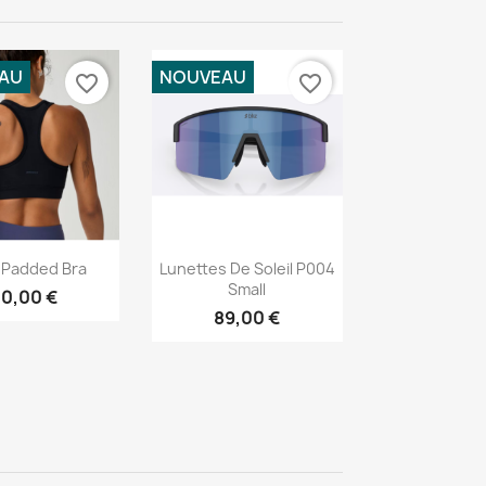
AU
NOUVEAU
favorite_border
favorite_border
erçu rapide
Aperçu rapide

 Padded Bra
Lunettes De Soleil P004
Small
0,00 €
89,00 €