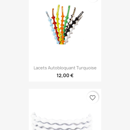
Lacets Autobloquant Turquoise
12,00 €
favorite_border