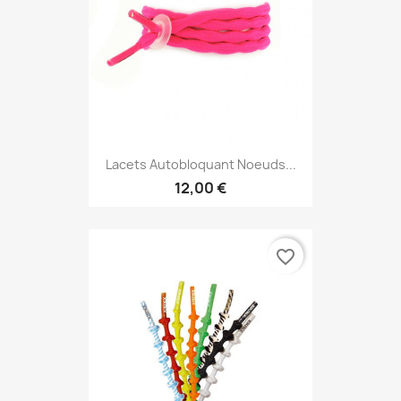
Lacets Autobloquant Noeuds...
12,00 €
favorite_border