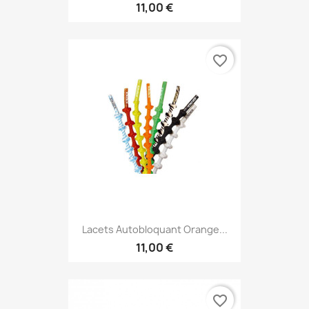
11,00 €
favorite_border
Lacets Autobloquant Orange...
11,00 €
favorite_border