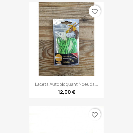
favorite_border
Lacets Autobloquant Noeuds...
12,00 €
favorite_border