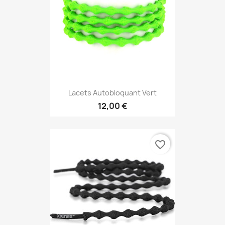
Lacets Autobloquant Vert
12,00 €
favorite_border