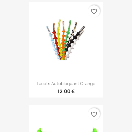
favorite_border
Lacets Autobloquant Orange
12,00 €
favorite_border