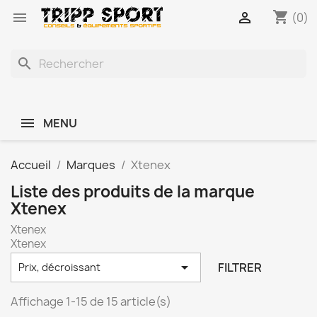
shopping_cart


(0)
search
MENU
Accueil
Marques
Xtenex
Liste des produits de la marque
Xtenex
Xtenex
Xtenex

FILTRER
Prix, décroissant
Affichage 1-15 de 15 article(s)