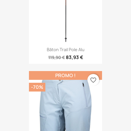
Bâton Trail Pole Alu
83,93 €
119,90 €
PROMO !
favorite_border
-70%