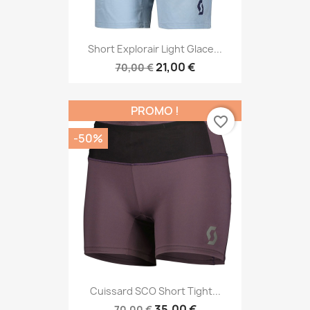
Short Explorair Light Glace...
21,00 €
70,00 €
PROMO !
favorite_border
-50%
Cuissard SCO Short Tight...
35,00 €
70,00 €