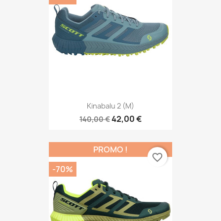
Kinabalu 2 (M)
42,00 €
140,00 €
PROMO !
favorite_border
-70%