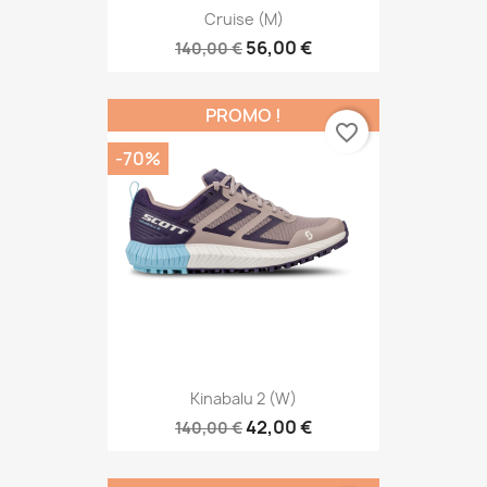
Cruise (M)
56,00 €
140,00 €
PROMO !
favorite_border
-70%
Kinabalu 2 (W)
42,00 €
140,00 €