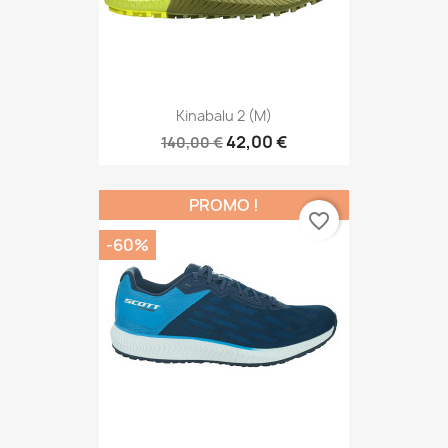
Kinabalu 2 (M)
42,00 €
140,00 €
PROMO !
favorite_border
-60%