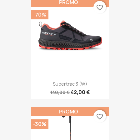
PROMO !
favorite_border
-70%
Supertrac 3 (W)
42,00 €
140,00 €
PROMO !
favorite_border
-30%