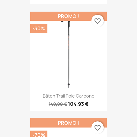
PROMO !
favorite_border
-30%
Bâton Trail Pole Carbone
104,93 €
149,90 €
PROMO !
favorite_border
-70%