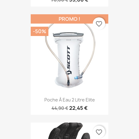
PROMO !
favorite_border
-50%
Poche À Eau 2 Litre Elite
22,45 €
44,90 €
favorite_border