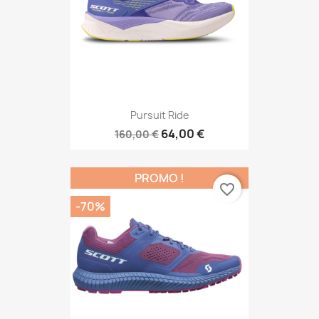
Pursuit Ride
64,00 €
160,00 €
PROMO !
favorite_border
-70%