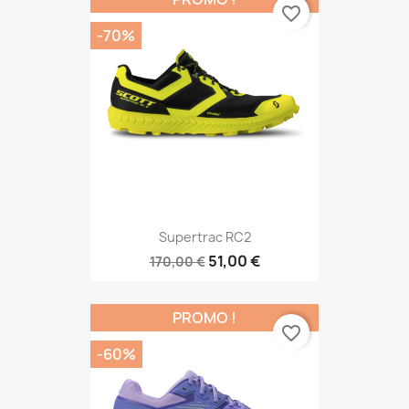
favorite_border
-70%
Supertrac RC2
51,00 €
170,00 €
PROMO !
favorite_border
-60%