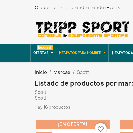
Cliquer ici pour prendre rendez-vous !
Rebajas!
OFERTAS
ZAPATOS PARA HOMBRE
ZAPATOS D
Inicio
Marcas
Scott
Listado de productos por mar
Scott
Scott
Hay 16 productos.
¡EN OFERTA!
favorite_border