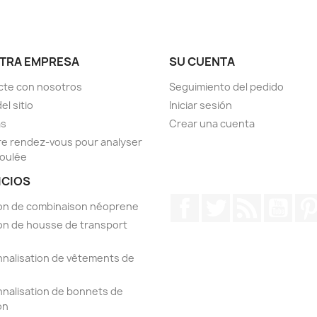
TRA EMPRESA
SU CUENTA
cte con nosotros
Seguimiento del pedido
el sitio
Iniciar sesión
as
Crear una cuenta
e rendez-vous pour analyser
foulée
ICIOS
Facebook
Twitter
Rss
YouT
on de combinaison néoprene
on de housse de transport
nalisation de vêtements de
nalisation de bonnets de
on