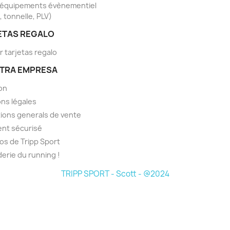
'équipements évènementiel
, tonnelle, PLV)
ETAS REGALO
r tarjetas regalo
TRA EMPRESA
son
ns légales
ions generals de vente
nt sécurisé
os de Tripp Sport
derie du running !
TRIPP SPORT - Scott - @2024