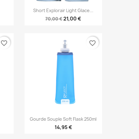
Vista rápida

Short Explorair Light Glace...
21,00 €
70,00 €
favorite_border
favorite_border
Vista rápida

Gourde Souple Soft Flask 250ml
14,95 €