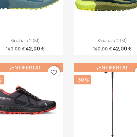
Vista rápida
Vista rápida


Kinabalu 2 (M)
Kinabalu 2 (M)
42,00 €
42,00 €
140,00 €
140,00 €
¡EN OFERTA!
¡EN OFERTA!
favorite_border
%
-30%