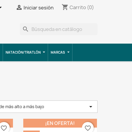
shopping_cart


Carrito
(0)
Iniciar sesión
search
NATACIÓN/TRIATLÓN
MARCAS

 de más alto a más bajo
¡EN OFERTA!
favorite_border
favorite_border