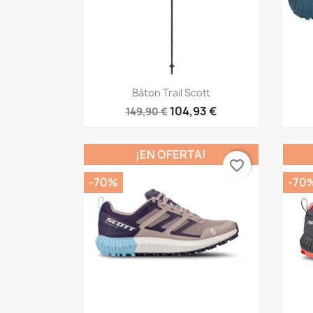
Vista rápida

Bâton Trail Scott
104,93 €
149,90 €
¡EN OFERTA!
favorite_border
-70%
-70