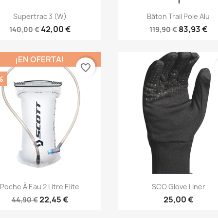
Vista rápida
Vista rápida


Supertrac 3 (W)
Bâton Trail Pole Alu
42,00 €
83,93 €
140,00 €
119,90 €
¡EN OFERTA!
favorite_border
%
Vista rápida
Vista rápida


Poche À Eau 2 Litre Elite
SCO Glove Liner
22,45 €
25,00 €
44,90 €