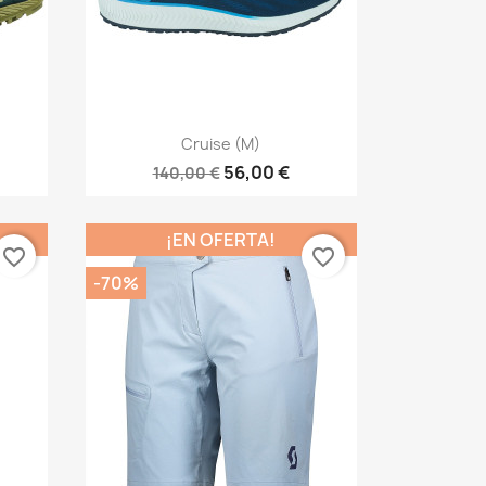
Vista rápida

Cruise (M)
56,00 €
140,00 €
¡EN OFERTA!
favorite_border
favorite_border
-70%