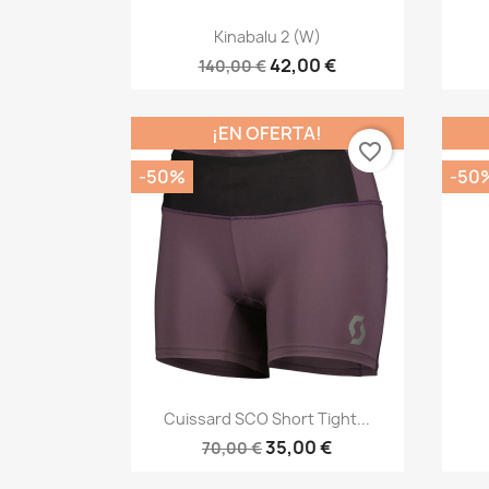
Vista rápida

Kinabalu 2 (W)
42,00 €
140,00 €
¡EN OFERTA!
favorite_border
-50%
-50
Vista rápida

Cuissard SCO Short Tight...
35,00 €
70,00 €