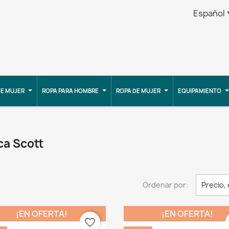
Español
E MUJER
ROPA PARA HOMBRE
ROPA DE MUJER
EQUIPAMIENTO
ca Scott
Ordenar por:
Precio,
¡EN OFERTA!
¡EN OFERTA!
favorite_border