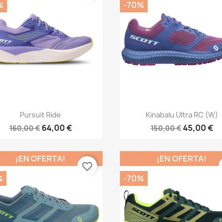
%
-70%
Vista rápida
Vista rápida


Pursuit Ride
Kinabalu Ultra RC (W)
64,00 €
45,00 €
160,00 €
150,00 €
¡EN OFERTA!
¡EN OFERTA!
favorite_border
%
-70%