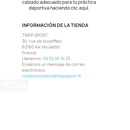
calzado adecuado para tu práctica
deportiva haciendo clic aquí.
INFORMACIÓN DE LA TIENDA
TRIPP SPORT
30, rue de boyeffles
62160 Aix-Noulette
Francia
Llámenos:
09 52 05 74 33
Envíenos un mensaje de correo
electrónico:
communication@trippsport.fr
ube
Pinterest
Instagram
LinkedIn