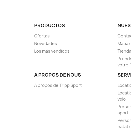
PRODUCTOS
NUES
Ofertas
Conta
Novedades
Mapa d
Los más vendidos
Tiend
Prendr
votre 
A PROPOS DE NOUS
SERV
A propos de Tripp Sport
Locati
Locati
vélo
Person
sport
Person
natati