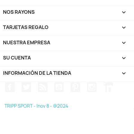
NOS RAYONS

TARJETAS REGALO

NUESTRA EMPRESA

SU CUENTA

INFORMACIÓN DE LA TIENDA
keyboard_arrow_down
Facebook
Twitter
Rss
YouTube
Pinterest
Instagram
LinkedIn
TRIPP SPORT - Inov 8 - @2024