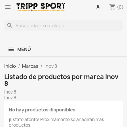
shopping_cart


(0)
search
MENÚ
Inicio
Marcas
Inov 8
Listado de productos por marca Inov
8
Inov 8
Inov 8
No hay productos disponibles
¡Estate atento! Próximamente se añadirán más
productos.