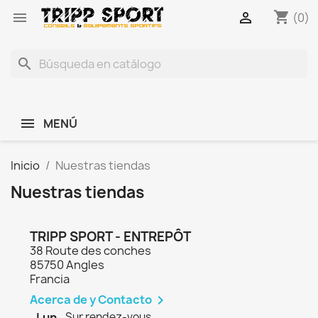
shopping_cart


(0)
search
MENÚ
Inicio
Nuestras tiendas
Nuestras tiendas
TRIPP SPORT - ENTREPÔT
38 Route des conches
85750 Angles
Francia
Acerca de y Contacto

Lun.
Sur rendez-vous