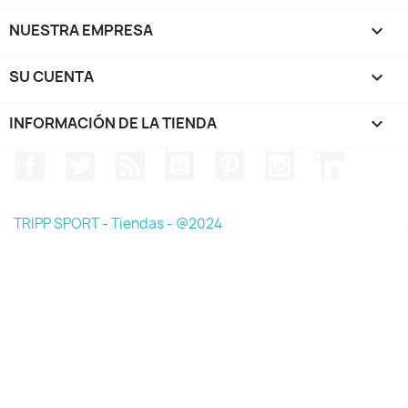
NUESTRA EMPRESA

SU CUENTA

INFORMACIÓN DE LA TIENDA
keyboard_arrow_down
Facebook
Twitter
Rss
YouTube
Pinterest
Instagram
LinkedIn
TRIPP SPORT - Tiendas - @2024