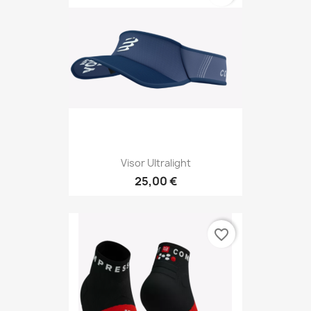
Visor Ultralight
25,00 €
favorite_border