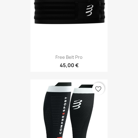
Free Belt Pro
45,00 €
favorite_border