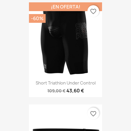
¡EN OFERTA!
favorite_border
-60%
Short Triathlon Under Control
43,60 €
109,00 €
favorite_border