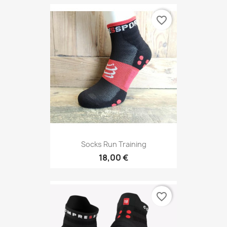
favorite_border
Socks Run Training
18,00 €
favorite_border