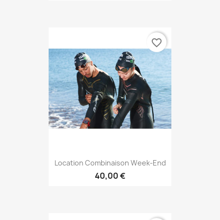
favorite_border
Location Combinaison Week-End
40,00 €