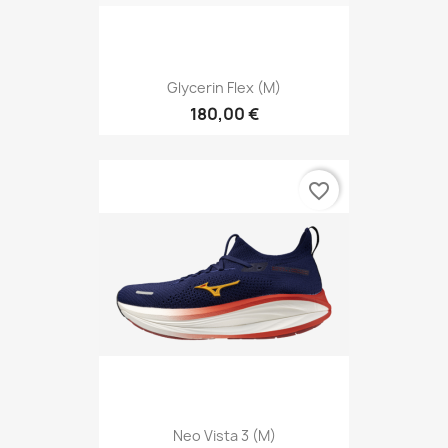
Glycerin Flex (M)
180,00 €
favorite_border
Neo Vista 3 (M)