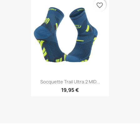
favorite_border
Socquette Trail Ultra.2 MID...
19,95 €