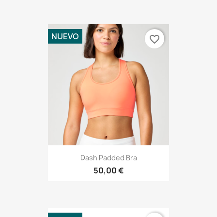
NUEVO
favorite_border
Dash Padded Bra
50,00 €