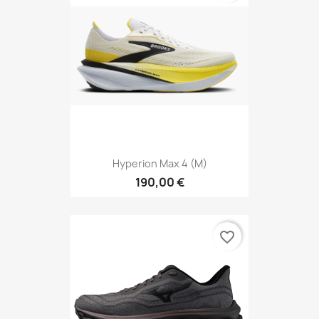
Hyperion Max 4 (M)
190,00 €
favorite_border