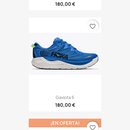
180,00 €
favorite_border
Gaviota 6
180,00 €
¡EN OFERTA!
favorite_border