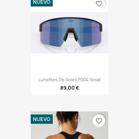
NUEVO
favorite_border
Lunettes De Soleil P004 Small
89,00 €
NUEVO
favorite_border