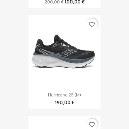
100,00 €
200,00 €
favorite_border
Hurricane 26 (M)
190,00 €
favorite_border