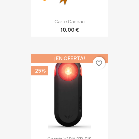
Carte Cadeau
10,00 €
¡EN OFERTA!
favorite_border
-25%