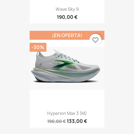
Wave Sky 9
190,00 €
¡EN OFERTA!
favorite_border
-30%
Hyperion Max 3 (M)
133,00 €
190,00 €