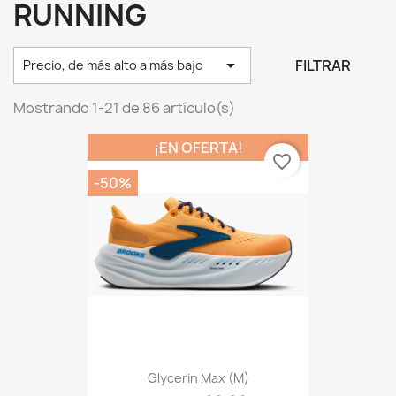
RUNNING

FILTRAR
Precio, de más alto a más bajo
Mostrando 1-21 de 86 artículo(s)
¡EN OFERTA!
favorite_border
-50%
Glycerin Max (M)