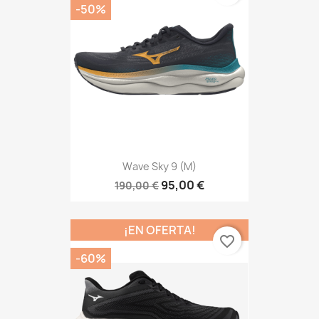
-50%
Wave Sky 9 (M)
95,00 €
190,00 €
¡EN OFERTA!
favorite_border
-60%