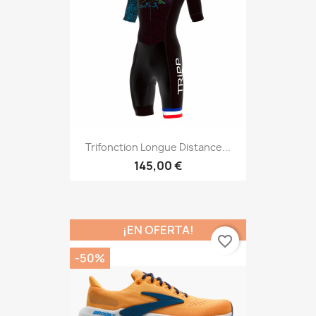
Trifonction Longue Distance...
145,00 €
¡EN OFERTA!
favorite_border
-50%