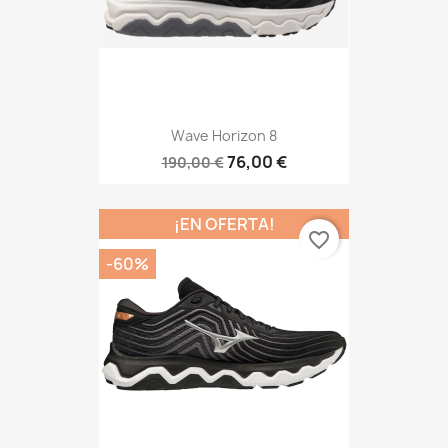
Wave Horizon 8
76,00 €
190,00 €
¡EN OFERTA!
favorite_border
-60%