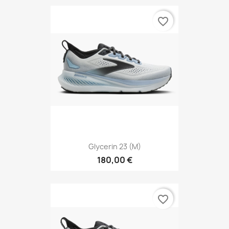
favorite_border
Glycerin 23 (M)
180,00 €
favorite_border