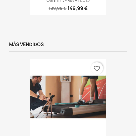
Garmin VARIA RTL 515
149,99 €
199,99 €
MÁS VENDIDOS
favorite_border