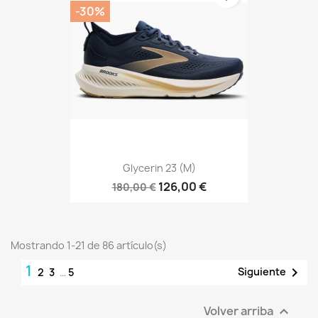
-30%
Glycerin 23 (M)
126,00 €
180,00 €
Mostrando 1-21 de 86 artículo(s)
1

Siguiente
2
3
…
5
Volver arriba
