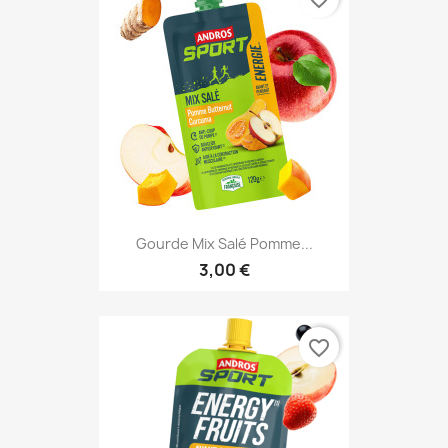
Gourde Mix Salé Pomme...
3,00 €
favorite_border