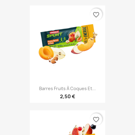
favorite_border
Barres Fruits À Coques Et...
2,50 €
favorite_border