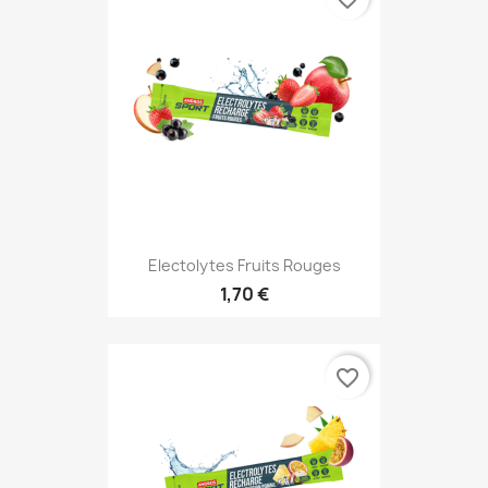
Electolytes Fruits Rouges
1,70 €
favorite_border