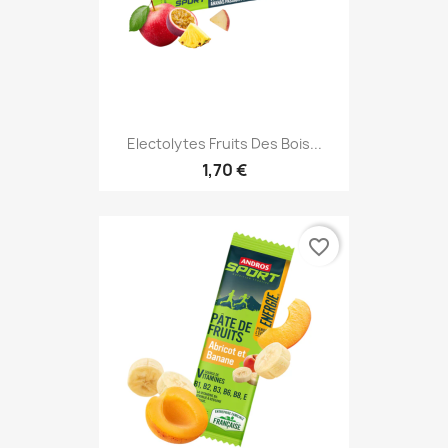
Electolytes Fruits Des Bois...
1,70 €
favorite_border