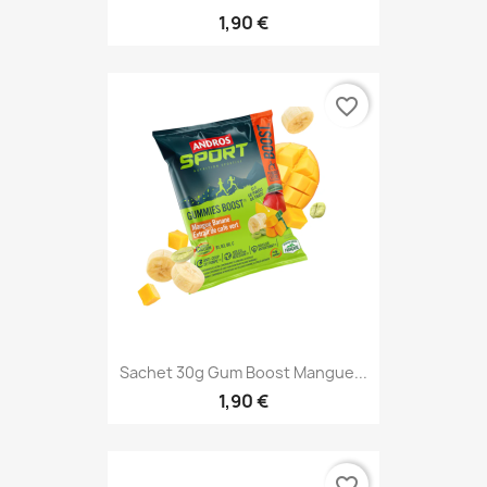
1,90 €
favorite_border
Sachet 30g Gum Boost Mangue...
1,90 €
favorite_border