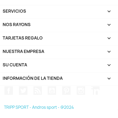
SERVICIOS

NOS RAYONS

TARJETAS REGALO

NUESTRA EMPRESA

SU CUENTA

INFORMACIÓN DE LA TIENDA
keyboard_arrow_down
Facebook
Twitter
Rss
YouTube
Pinterest
Instagram
LinkedIn
TRIPP SPORT - Andros sport - @2024