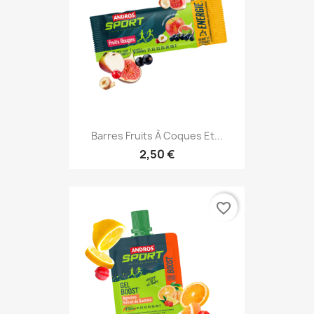
Barres Fruits À Coques Et...
2,50 €
favorite_border