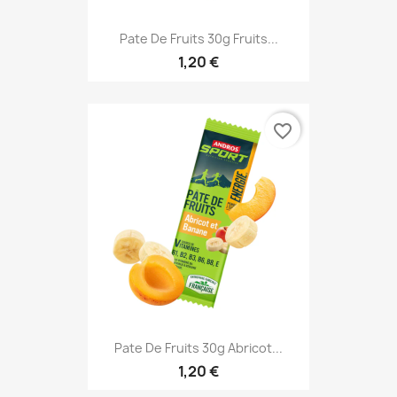
Pate De Fruits 30g Fruits...
1,20 €
favorite_border
Pate De Fruits 30g Abricot...
1,20 €