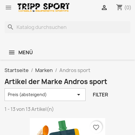
shopping_cart


(0)
search
MENÜ
Startseite
Marken
Andros sport
Artikel der Marke Andros sport

FILTER
Preis (absteigend)
1 - 13 von 13 Artikel(n)
favorite_border