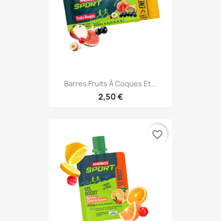
Barres Fruits À Coques Et...
2,50 €
favorite_border