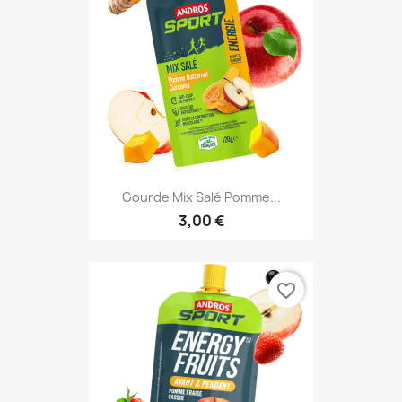
Gourde Mix Salé Pomme...
3,00 €
favorite_border