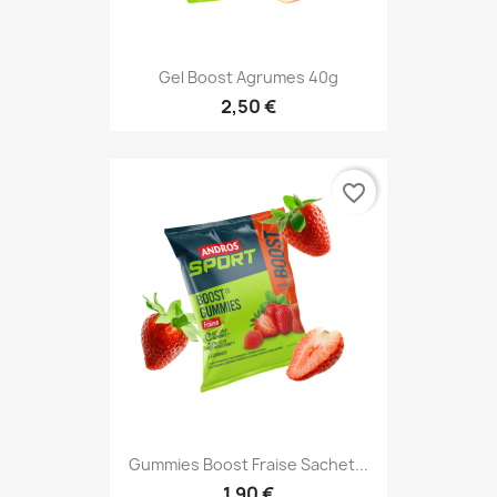
Gel Boost Agrumes 40g
2,50 €
favorite_border
Gummies Boost Fraise Sachet...
1,90 €