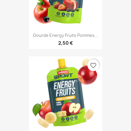
Gourde Energy Fruits Pommes...
2,50 €
favorite_border