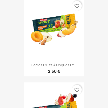
favorite_border
Barres Fruits À Coques Et...
2,50 €
favorite_border