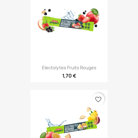
Electolytes Fruits Rouges
1,70 €
favorite_border