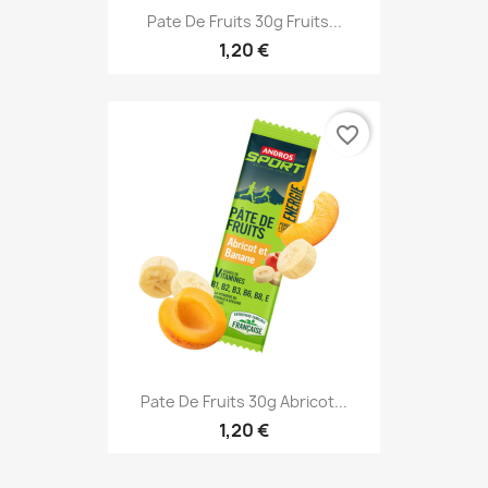
Pate De Fruits 30g Fruits...
1,20 €
favorite_border
Pate De Fruits 30g Abricot...
1,20 €