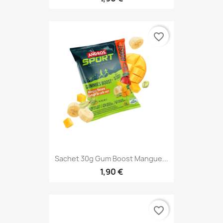
favorite_border
Sachet 30g Gum Boost Mangue...
1,90 €
favorite_border