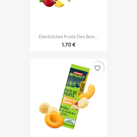
Electolytes Fruits Des Bois...
1,70 €
favorite_border