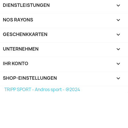
DIENSTLEISTUNGEN

NOS RAYONS

GESCHENKKARTEN

UNTERNEHMEN

IHR KONTO

SHOP-EINSTELLUNGEN
keyboard_arrow_down
TRIPP SPORT - Andros sport - @2024