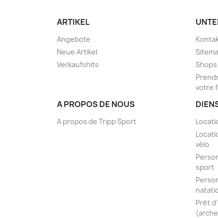
ARTIKEL
UNTE
Angebote
Kontak
Neue Artikel
Sitem
Verkaufshits
Shops
Prendr
votre 
A PROPOS DE NOUS
DIEN
A propos de Tripp Sport
Locati
Locati
vélo
Person
sport
Person
natati
Prêt d
(arche