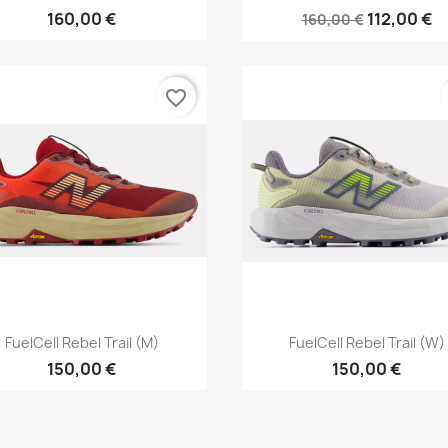
160,00 €
112,00 €
160,00 €
favorite_border
Vorschau
Vorschau


FuelCell Rebel Trail (M)
FuelCell Rebel Trail (W)
150,00 €
150,00 €