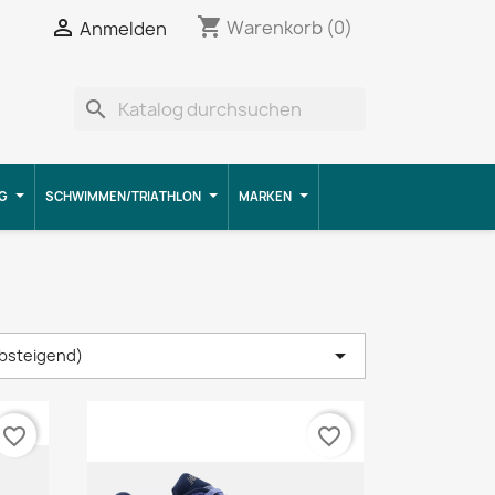
shopping_cart


Warenkorb
(0)
Anmelden
search
G
SCHWIMMEN/TRIATHLON
MARKEN

absteigend)
favorite_border
favorite_border