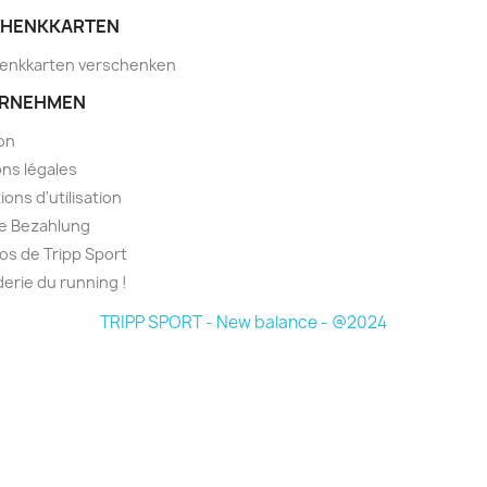
HENKKARTEN
enkkarten verschenken
RNEHMEN
son
ns légales
ions d'utilisation
e Bezahlung
os de Tripp Sport
derie du running !
TRIPP SPORT - New balance - @2024