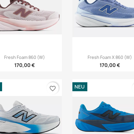
Vorschau
Vorschau


Fresh Foam 860 (W)
Fresh Foam X 860 (W)
170,00 €
170,00 €
NEU
favorite_border