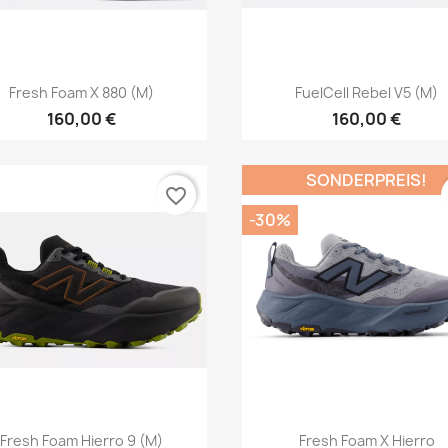
Vorschau
Vorschau


Fresh Foam X 880 (M)
FuelCell Rebel V5 (M)
160,00 €
160,00 €
SONDERPREIS!
favorite_border
-30%
Vorschau
Vorschau


Fresh Foam Hierro 9 (M)
Fresh Foam X Hierro