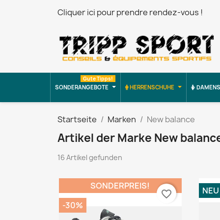
Cliquer ici pour prendre rendez-vous !
Gute Tipps!
SONDERANGEBOTE
HERRENSCHUHE
DAMENS
Startseite
Marken
New balance
Artikel der Marke New balanc
16 Artikel gefunden
SONDERPREIS!
NEU
favorite_border
-30%