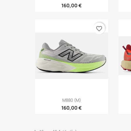
160,00 €
favorite_border
Vorschau

M880 (M)
160,00 €