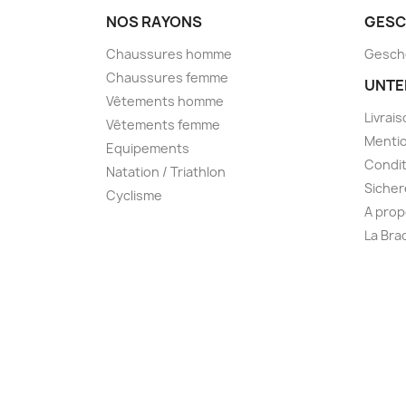
NOS RAYONS
GESC
Chaussures homme
Gesch
Chaussures femme
UNTE
Vêtements homme
Livrai
Vêtements femme
Mentio
Equipements
Condit
Natation / Triathlon
Sicher
Cyclisme
A prop
La Bra