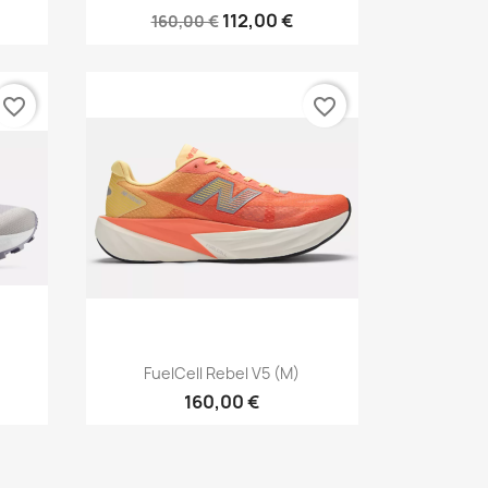
112,00 €
160,00 €
favorite_border
favorite_border
Vorschau

FuelCell Rebel V5 (M)
160,00 €