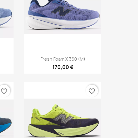
Vorschau

Fresh Foam X 360 (M)
170,00 €
favorite_border
favorite_border