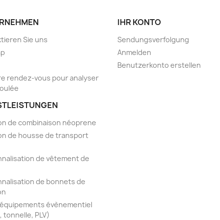
RNEHMEN
IHR KONTO
tieren Sie uns
Sendungsverfolgung
ap
Anmelden
Benutzerkonto erstellen
e rendez-vous pour analyser
foulée
STLEISTUNGEN
on de combinaison néoprene
on de housse de transport
nalisation de vêtement de
nalisation de bonnets de
on
'équipements évènementiel
, tonnelle, PLV)