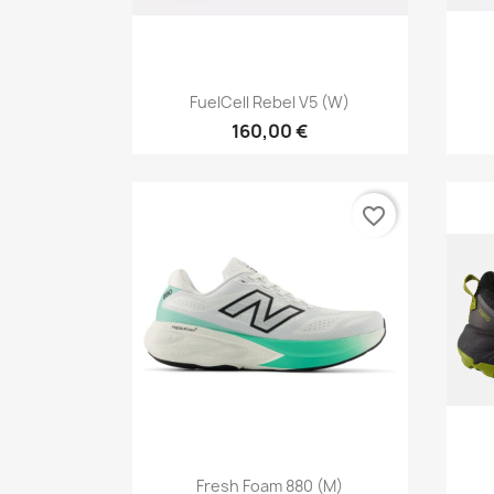
Vorschau

FuelCell Rebel V5 (W)
160,00 €
favorite_border
Vorschau

Fresh Foam 880 (M)