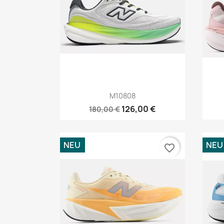
Vorschau

M10808
126,00 €
180,00 €
NEU
NEU
favorite_border