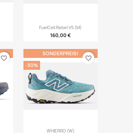
Vorschau

FuelCell Rebel V5 (M)
160,00 €
SONDERPREIS!
favorite_border
favorite_border
-30%
Vorschau

WHIERRO (W)