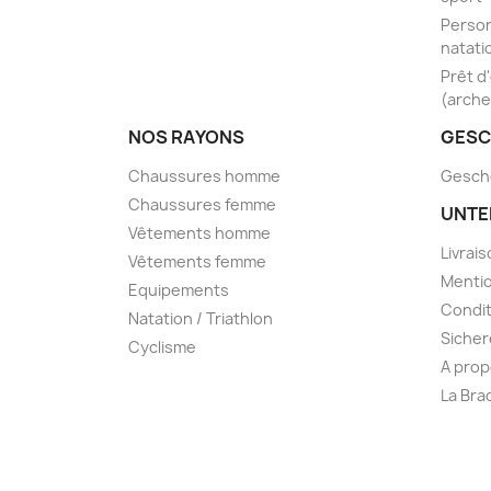
Person
natati
Prêt d
(arche
NOS RAYONS
GESC
Chaussures homme
Gesch
Chaussures femme
UNTE
Vêtements homme
Livrai
Vêtements femme
Mentio
Equipements
Condit
Natation / Triathlon
Sicher
Cyclisme
A prop
La Bra