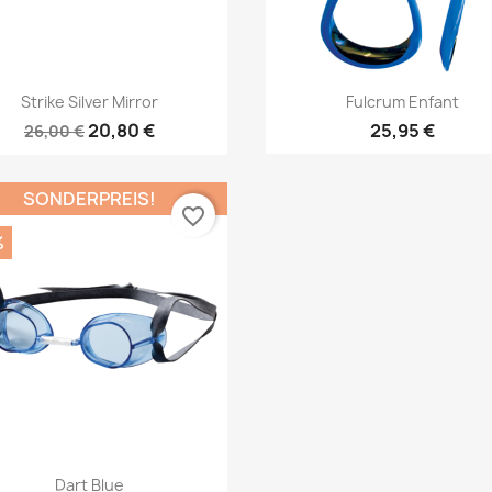
Vorschau
Vorschau


Strike Silver Mirror
Fulcrum Enfant
20,80 €
25,95 €
26,00 €
SONDERPREIS!
favorite_border
%
Vorschau

Dart Blue