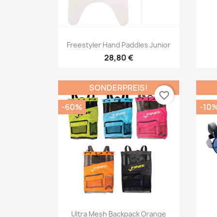
Vorschau

Freestyler Hand Paddles Junior
28,80 €
SONDERPREIS!
favorite_border
-60%
-10
Vorschau

Ultra Mesh Backpack Orange