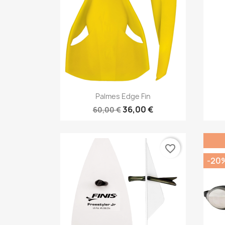
Vorschau

Palmes Edge Fin
36,00 €
60,00 €
favorite_border
-20