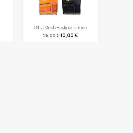
Vorschau

Ultra Mesh Backpack Rose
10,00 €
25,00 €