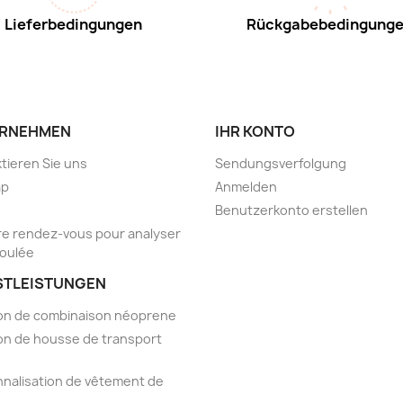
Lieferbedingungen
Rückgabebedingung
RNEHMEN
IHR KONTO
tieren Sie uns
Sendungsverfolgung
ap
Anmelden
Benutzerkonto erstellen
e rendez-vous pour analyser
foulée
STLEISTUNGEN
on de combinaison néoprene
on de housse de transport
nalisation de vêtement de