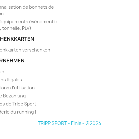
nalisation de bonnets de
on
'équipements évènementiel
, tonnelle, PLV)
HENKKARTEN
enkkarten verschenken
RNEHMEN
son
ns légales
ions d'utilisation
e Bezahlung
os de Tripp Sport
derie du running !
TRIPP SPORT - Finis - @2024