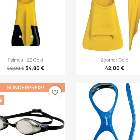
Vorschau
Vorschau


Palmes - Z2 Gold
Zoomer Gold
34,80 €
42,00 €
58,00 €
SONDERPREIS!
favorite_border
%