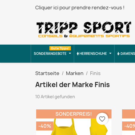
Cliquer ici pour prendre rendez-vous !
Gute Tipps!
SONDERANGEBOTE
HERRENSCHUHE
DAMENS
Startseite
Marken
Finis
Artikel der Marke Finis
10 Artikel gefunden
SONDERPREIS!
favorite_border
-40%
-40