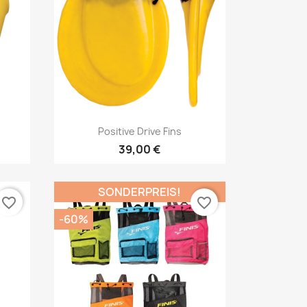
Vorschau

Positive Drive Fins
39,00 €
SONDERPREIS!
favorite_border
favorite_border
-60%