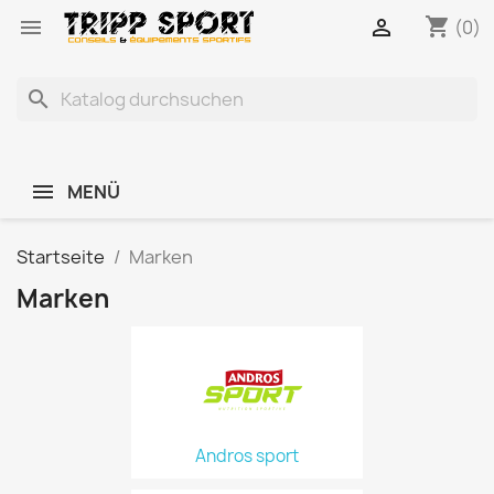
shopping_cart


(0)
search
MENÜ
Startseite
Marken
Marken
Andros sport