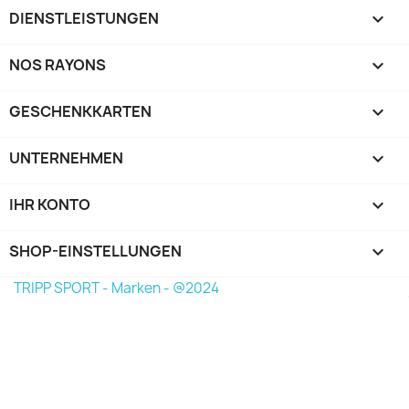
DIENSTLEISTUNGEN

NOS RAYONS

GESCHENKKARTEN

UNTERNEHMEN

IHR KONTO

SHOP-EINSTELLUNGEN
keyboard_arrow_down
TRIPP SPORT - Marken - @2024