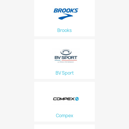
Brooks
BV Sport
Compex