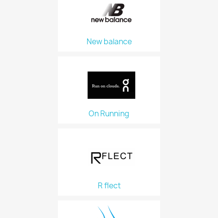
New balance
On Running
R flect