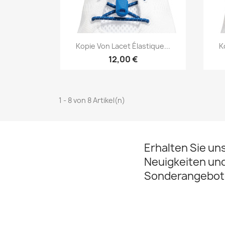
Vorschau

Kopie Von Lacet Élastique...
K
12,00 €
1 - 8 von 8 Artikel(n)
Erhalten Sie un
Neuigkeiten un
Sonderangebot