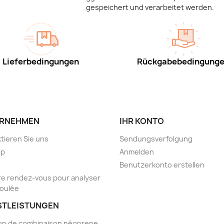
gespeichert und verarbeitet werden.
Lieferbedingungen
Rückgabebedingung
RNEHMEN
IHR KONTO
tieren Sie uns
Sendungsverfolgung
ap
Anmelden
Benutzerkonto erstellen
e rendez-vous pour analyser
foulée
STLEISTUNGEN
on de combinaison néoprene