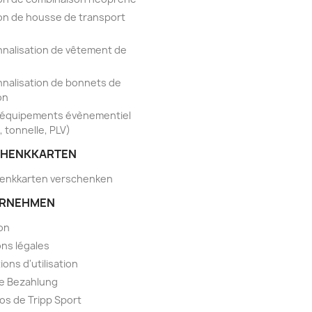
on de housse de transport
nalisation de vêtement de
nalisation de bonnets de
on
'équipements évènementiel
, tonnelle, PLV)
HENKKARTEN
enkkarten verschenken
RNEHMEN
son
ns légales
ions d'utilisation
e Bezahlung
os de Tripp Sport