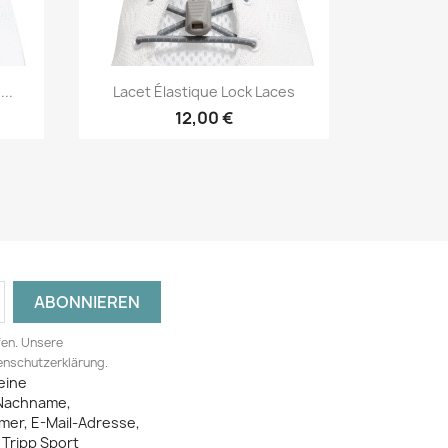
Vorschau

..
Lacet Élastique Lock Laces
12,00 €
fen. Unsere
tenschutzerklärung.
eine
Nachname,
mer, E-Mail-Adresse,
Tripp Sport