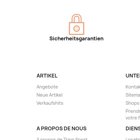
Sicherheitsgarantien
ARTIKEL
UNTE
Angebote
Kontak
Neue Artikel
Sitem
Verkaufshits
Shops
Prendr
votre 
A PROPOS DE NOUS
DIEN
A propos de Tripp Sport
Locati