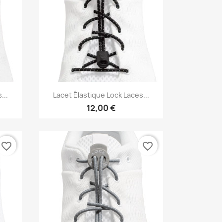
Vorschau

...
Lacet Élastique Lock Laces...
12,00 €
favorite_border
favorite_border