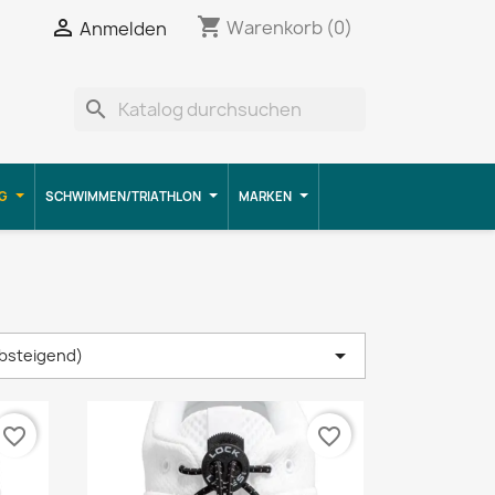
shopping_cart


Warenkorb
(0)
Anmelden
search
G
SCHWIMMEN/TRIATHLON
MARKEN

absteigend)
favorite_border
favorite_border