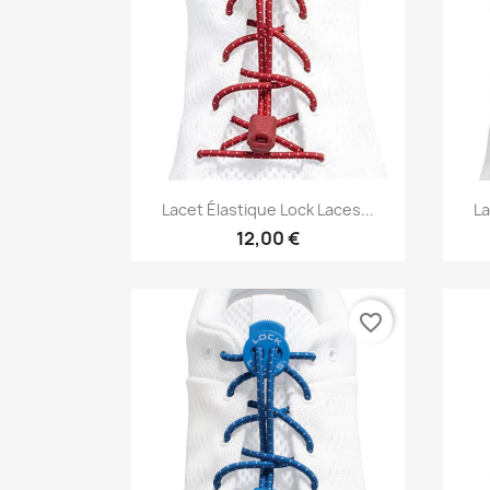
Vorschau

Lacet Élastique Lock Laces...
La
12,00 €
favorite_border