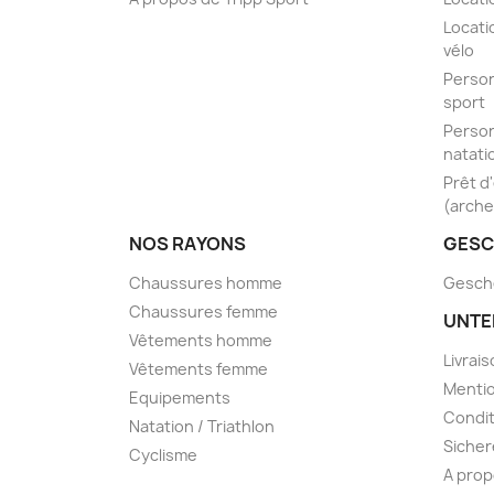
Locati
vélo
Person
sport
Person
natati
Prêt d
(arche
NOS RAYONS
GESC
Chaussures homme
Gesch
Chaussures femme
UNTE
Vêtements homme
Livrai
Vêtements femme
Mentio
Equipements
Condit
Natation / Triathlon
Sicher
Cyclisme
A prop