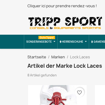
Cliquer ici pour prendre rendez-vous !
Gute Tipps!
SONDERANGEBOTE
HERRENSCHUHE
DAMENS
Startseite
Marken
Lock Laces
Artikel der Marke Lock Laces
8 Artikel gefunden
favorite_border