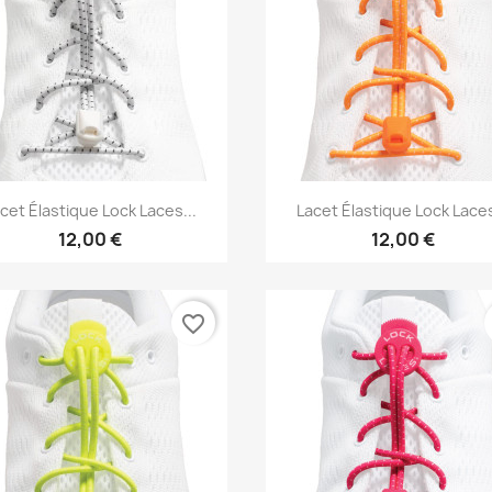
Vorschau
Vorschau


cet Élastique Lock Laces...
Lacet Élastique Lock Laces
12,00 €
12,00 €
favorite_border