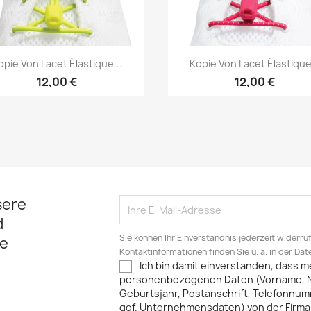
Vorschau
Vorschau


opie Von Lacet Élastique...
Kopie Von Lacet Élastique.
12,00 €
12,00 €
sere
d
Sie können Ihr Einverständnis jederzeit widerru
e
Kontaktinformationen finden Sie u. a. in der Da
Ich bin damit einverstanden, dass m
personenbezogenen Daten (Vorname, 
Geburtsjahr, Postanschrift, Telefonnum
ggf. Unternehmensdaten) von der Firma 