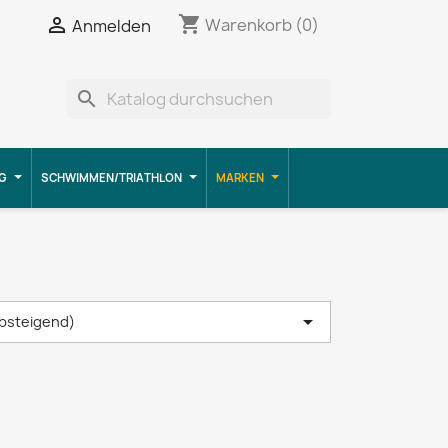
shopping_cart


Warenkorb
(0)
Anmelden
search
G
SCHWIMMEN/TRIATHLON
MARKEN

absteigend)