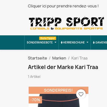
Cliquer ici pour prendre rendez-vous !
Gute Tipps!
SONDERANGEBOTE
HERRENSCHUHE
DAMENS
Startseite
Marken
Kari Traa
Artikel der Marke Kari Traa
1 Artikel
SONDERPREIS!
favorite_border
-70%