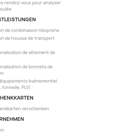
e rendez-vous pour analyser
foulée
STLEISTUNGEN
on de combinaison néoprene
on de housse de transport
nalisation de vêtement de
nalisation de bonnets de
on
'équipements évènementiel
, tonnelle, PLV)
HENKKARTEN
enkkarten verschenken
RNEHMEN
son