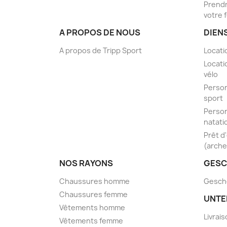
Prendr
votre 
A PROPOS DE NOUS
DIEN
A propos de Tripp Sport
Locati
Locati
vélo
Person
sport
Person
natati
Prêt d
(arche
NOS RAYONS
GESC
Chaussures homme
Gesch
Chaussures femme
UNTE
Vêtements homme
Livrai
Vêtements femme