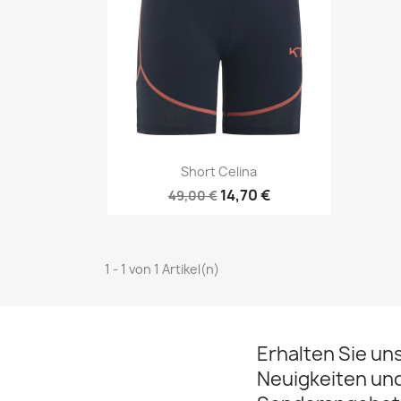
Vorschau

Short Celina
14,70 €
49,00 €
1 - 1 von 1 Artikel(n)
Erhalten Sie un
Neuigkeiten un