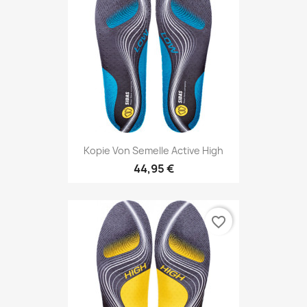
Kopie Von Semelle Active High
44,95 €
favorite_border