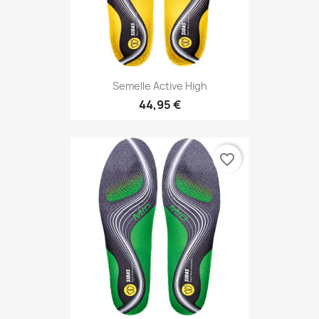
Semelle Active High
44,95 €
favorite_border