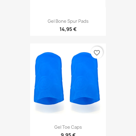
Gel Bone Spur Pads
14,95 €
favorite_border
Gel Toe Caps
9,95 €