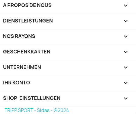
A PROPOS DE NOUS

DIENSTLEISTUNGEN

NOS RAYONS

GESCHENKKARTEN

UNTERNEHMEN

IHR KONTO

SHOP-EINSTELLUNGEN
keyboard_arrow_down
TRIPP SPORT - Sidas - @2024