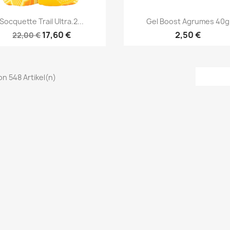
Vorschau
Vorschau


Socquette Trail Ultra.2...
Gel Boost Agrumes 40g
17,60 €
2,50 €
22,00 €
von 548 Artikel(n)