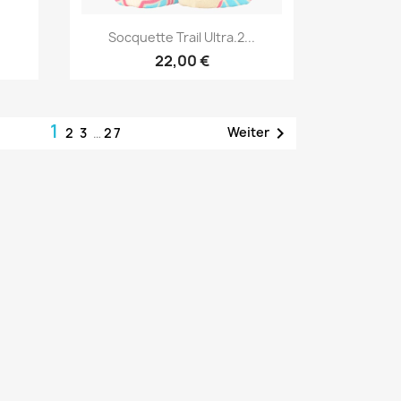
Vorschau

Socquette Trail Ultra.2...
22,00 €
1

Weiter
2
3
…
27