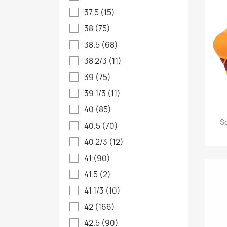
37.5
(15)
38
(75)
38.5
(68)
38 2/3
(11)
39
(75)
39 1/3
(11)
40
(85)
So
40.5
(70)
40 2/3
(12)
41
(90)
41.5
(2)
41 1/3
(10)
42
(166)
42.5
(90)