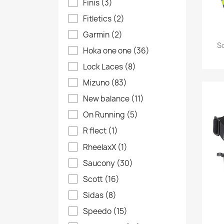
Finis
(3)
Fitletics
(2)
Garmin
(2)
So
Hoka one one
(36)
Lock Laces
(8)
Mizuno
(83)
New balance
(11)
On Running
(5)
R flect
(1)
RheelaxX
(1)
Saucony
(30)
Scott
(16)
Sidas
(8)
Speedo
(15)