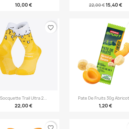
10,00 €
15,40 €
22,00 €
favorite_border
Vorschau
Vorschau


Socquette Trail Ultra 2...
Pate De Fruits 30g Abricot
22,00 €
1,20 €
favorite_border