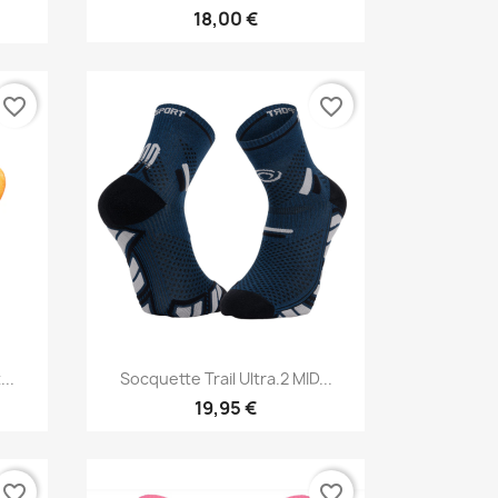
18,00 €
favorite_border
favorite_border
Vorschau

...
Socquette Trail Ultra.2 MID...
19,95 €
favorite_border
favorite_border