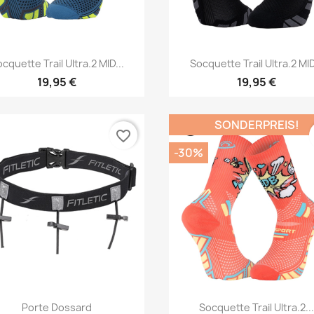
Vorschau
Vorschau


cquette Trail Ultra.2 MID...
Socquette Trail Ultra.2 MID
19,95 €
19,95 €
SONDERPREIS!
favorite_border
-30%
Vorschau
Vorschau


Porte Dossard
Socquette Trail Ultra.2..