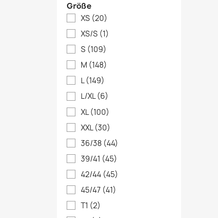
Größe
XS
(20)
XS/S
(1)
S
(109)
M
(148)
L
(149)
L/XL
(6)
XL
(100)
XXL
(30)
36/38
(44)
39/41
(45)
42/44
(45)
45/47
(41)
T1
(2)