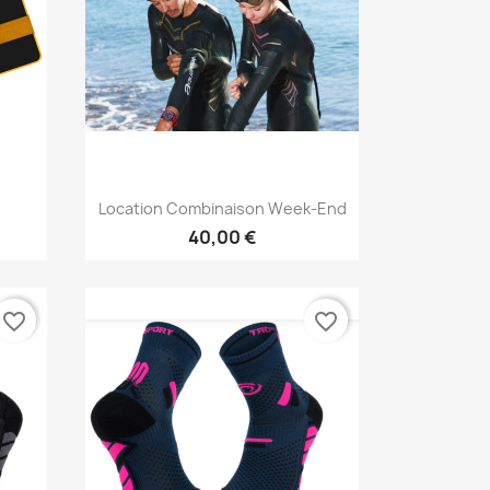
Vorschau

Location Combinaison Week-End
40,00 €
favorite_border
favorite_border