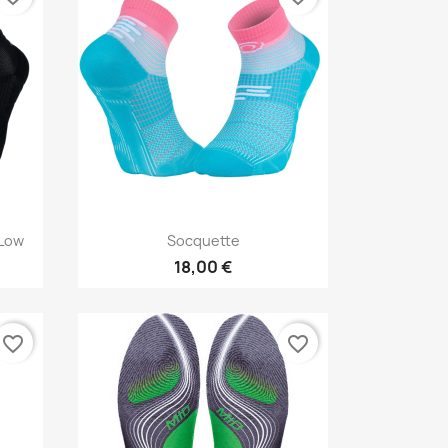
Vorschau

 Low
Socquette
18,00 €
favorite_border
favorite_border