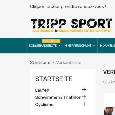
Cliquer ici pour prendre rendez-vous !
Gute Tipps!
SONDERANGEBOTE
HERRENSCHUHE
DAMENS
Startseite
Verkaufshits
VER
STARTSEITE
548 Ar

Laufen

Schwimmen / Triathlon

Cyclisme