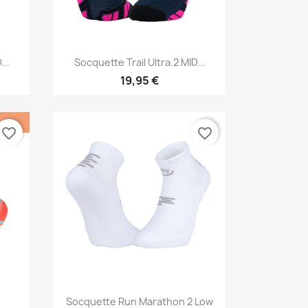
Vorschau

...
Socquette Trail Ultra.2 MID...
19,95 €
favorite_border
favorite_border
Vorschau

.
Socquette Run Marathon 2 Low