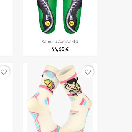
Vorschau

Semelle Active Mid
44,95 €
favorite_border
favorite_border