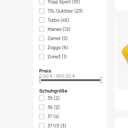
Tripp Sport
(10)
TSL Outdoor
(23)
Turbo
(45)
Xtenex
(12)
Zamst
(5)
Zoggs
(6)
Zone3
(1)
Preis
0,00 € - 800,00 €
Schuhgröße
35
(2)
36
(2)
37
(4)
37 1/3
(3)