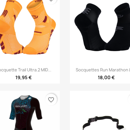
Vorschau
Vorschau


cquette Trail Ultra.2 MID...
Socquettes Run Marathon
19,95 €
18,00 €
favorite_border