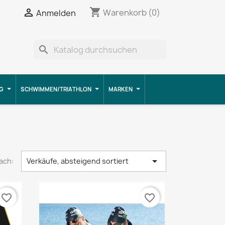
shopping_cart


Warenkorb
(0)
Anmelden
search
G
SCHWIMMEN/TRIATHLON
MARKEN

ach:
Verkäufe, absteigend sortiert
favorite_border
favorite_border