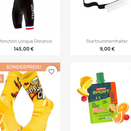
Vorschau
Vorschau


ifonction Longue Distance
Startnummernhalter
145,00 €
9,00 €
SONDERPREIS!
favorite_border
%