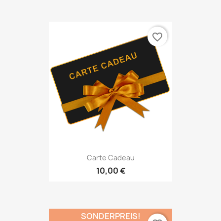
favorite_border
Carte Cadeau
10,00 €
SONDERPREIS!