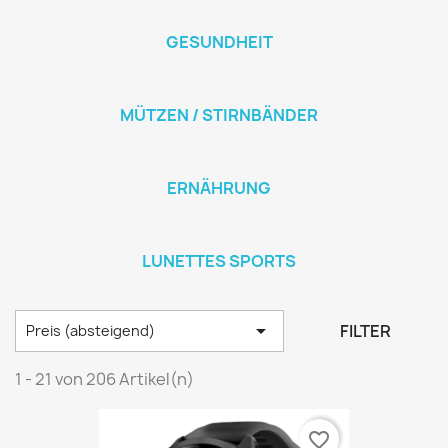
GESUNDHEIT
MÜTZEN / STIRNBÄNDER
ERNÄHRUNG
LUNETTES SPORTS

FILTER
Preis (absteigend)
1 - 21 von 206 Artikel(n)
favorite_border