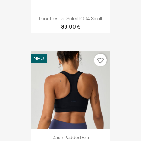
Lunettes De Soleil P004 Small
89,00 €
NEU
favorite_border
Dash Padded Bra