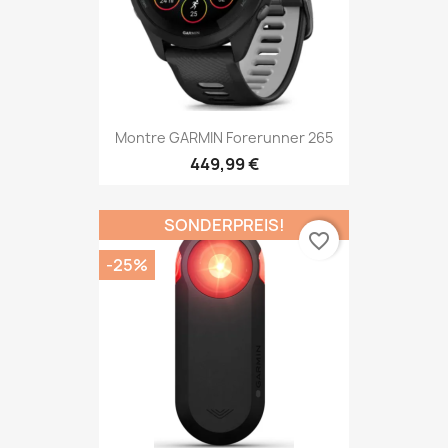
Montre GARMIN Forerunner 265
449,99 €
SONDERPREIS!
favorite_border
-25%