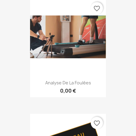
favorite_border
Analyse De La Foulées
0,00 €
favorite_border