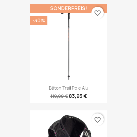
SONDERPREIS!
favorite_border
-30%
Bâton Trail Pole Alu
83,93 €
119,90 €
favorite_border