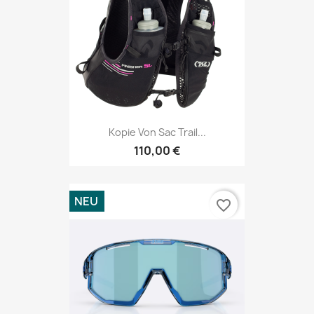
Kopie Von Sac Trail...
110,00 €
NEU
favorite_border