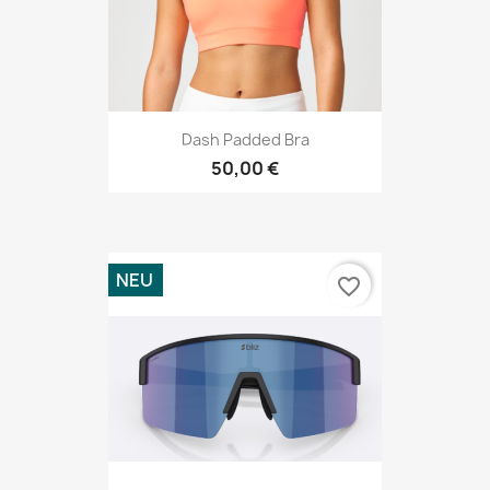
Dash Padded Bra
50,00 €
NEU
favorite_border