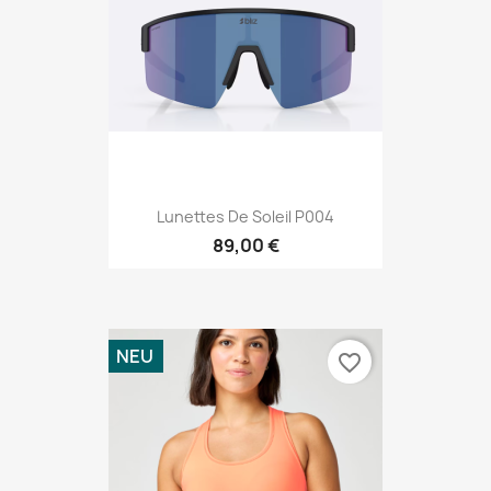
Lunettes De Soleil P004
89,00 €
NEU
favorite_border