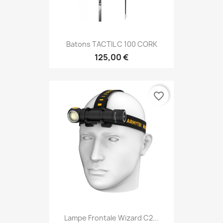
Batons TACTIL C 100 CORK
125,00 €
favorite_border
Lampe Frontale Wizard C2...