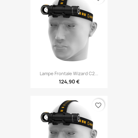
Lampe Frontale Wizard C2...
124,90 €
favorite_border