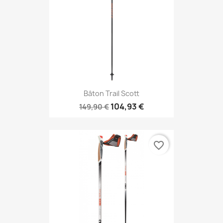
Bâton Trail Scott
104,93 €
149,90 €
favorite_border