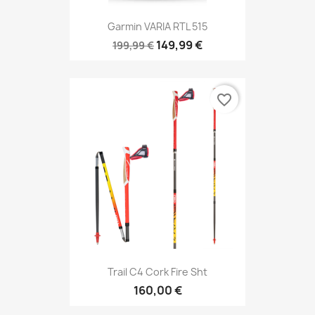
Garmin VARIA RTL 515
149,99 €
199,99 €
favorite_border
Trail C4 Cork Fire Sht
160,00 €