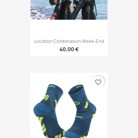
Location Combinaison Week-End
40,00 €
favorite_border