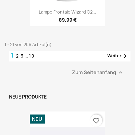
Lampe Frontale Wizard C2...
89,99 €
1 - 21 von 206 Artikel(n)
1

Weiter
2
3
…
10
Zum Seitenanfang

NEUE PRODUKTE
NEU
favorite_border