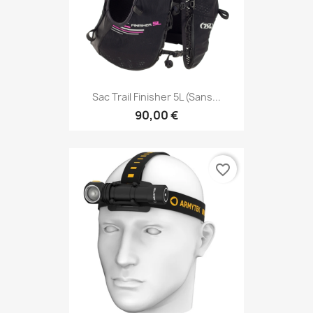
Sac Trail Finisher 5L (sans...
90,00 €
favorite_border