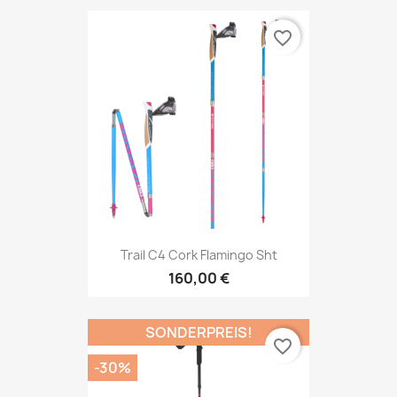
favorite_border
Trail C4 Cork Flamingo Sht
160,00 €
SONDERPREIS!
favorite_border
-30%