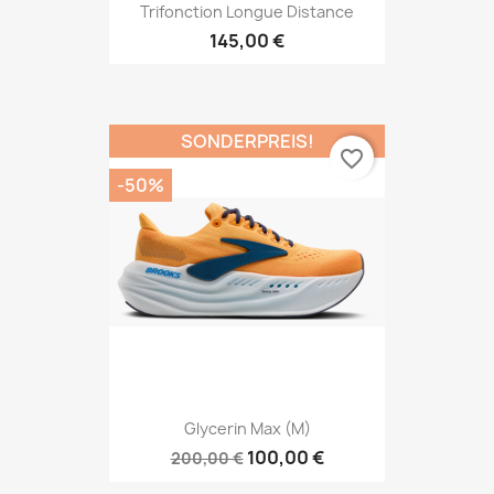
Trifonction Longue Distance
145,00 €
SONDERPREIS!
favorite_border
-50%
Glycerin Max (M)
100,00 €
200,00 €