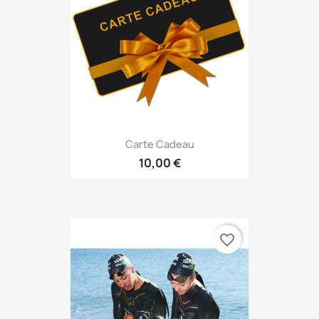
Carte Cadeau
10,00 €
favorite_border