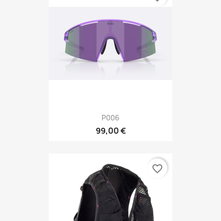
P006
99,00 €
favorite_border