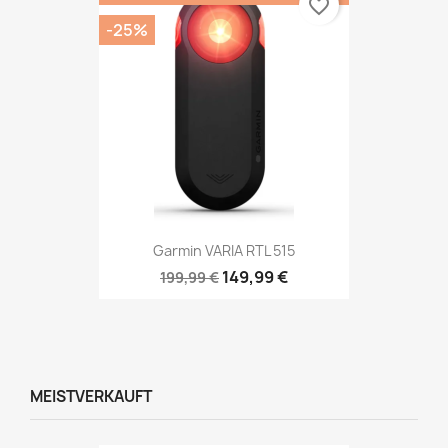
favorite_border
-25%
Garmin VARIA RTL 515
149,99 €
199,99 €
MEISTVERKAUFT