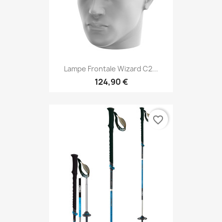
Lampe Frontale Wizard C2...
124,90 €
favorite_border