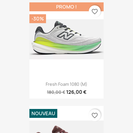
PROMO !
favorite_border
-30%
Fresh Foam 1080 (M)
126,00 €
180,00 €
NOUVEAU
favorite_border