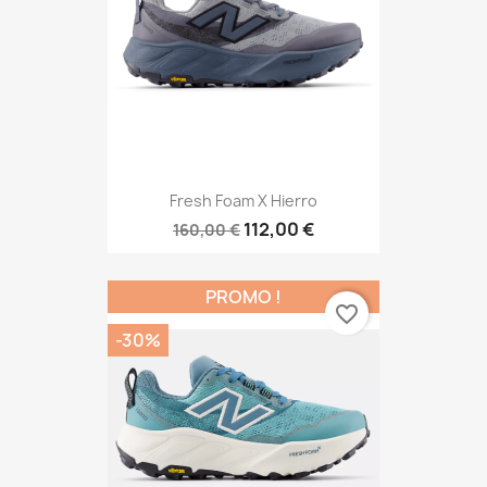
Fresh Foam X Hierro
112,00 €
160,00 €
PROMO !
favorite_border
-30%