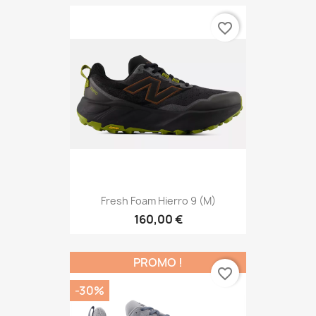
favorite_border
Fresh Foam Hierro 9 (M)
160,00 €
PROMO !
favorite_border
-30%