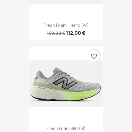
Fresh Foam Hierro (W)
112,00 €
160,00 €
favorite_border
Fresh Foam 880 (M)