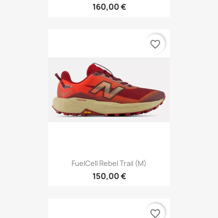
160,00 €
favorite_border
FuelCell Rebel Trail (M)
150,00 €
favorite_border