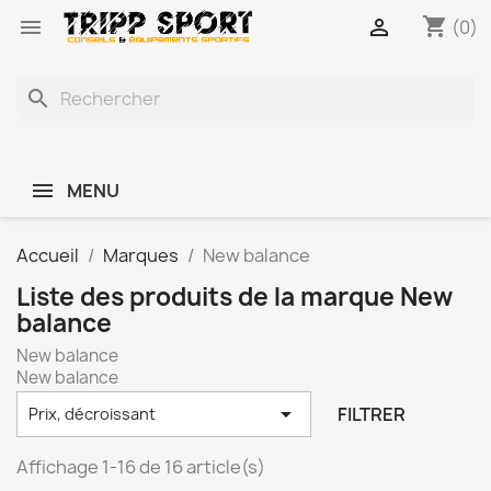
shopping_cart


(0)
search
MENU
Accueil
Marques
New balance
Liste des produits de la marque New
balance
New balance
New balance

FILTRER
Prix, décroissant
Affichage 1-16 de 16 article(s)