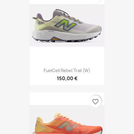
FuelCell Rebel Trail (W)
150,00 €
favorite_border