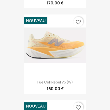
170,00 €
NOUVEAU
favorite_border
FuelCell Rebel V5 (W)
160,00 €
NOUVEAU
favorite_border