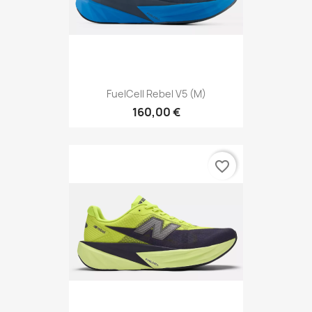
FuelCell Rebel V5 (M)
160,00 €
favorite_border