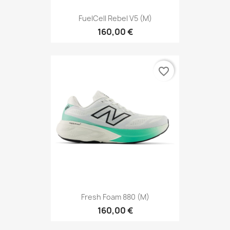
FuelCell Rebel V5 (M)
160,00 €
favorite_border
Fresh Foam 880 (M)
160,00 €