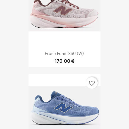
Fresh Foam 860 (W)
170,00 €
favorite_border