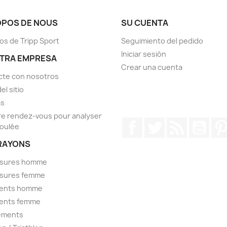
OPOS DE NOUS
SU CUENTA
os de Tripp Sport
Seguimiento del pedido
Iniciar sesión
TRA EMPRESA
Crear una cuenta
cte con nosotros
el sitio
as
e rendez-vous pour analyser
Facebook
Twitter
Rss
YouT
foulée
RAYONS
sures homme
sures femme
ents homme
ents femme
ements