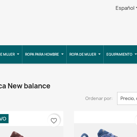
Español
E MUJER
ROPA PARA HOMBRE
ROPA DE MUJER
EQUIPAMIENTO
ca New balance
Ordenar por:
Precio,
VO
favorite_border