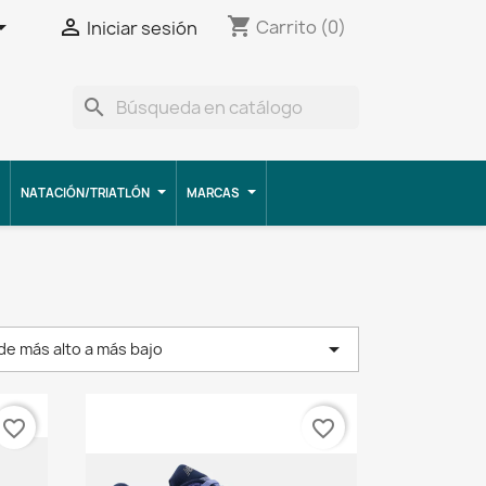
shopping_cart


Carrito
(0)
Iniciar sesión
search
NATACIÓN/TRIATLÓN
MARCAS

 de más alto a más bajo
favorite_border
favorite_border