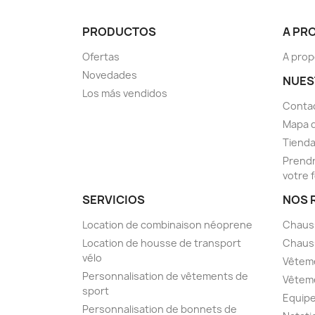
PRODUCTOS
A PR
Ofertas
A prop
Novedades
NUES
Los más vendidos
Conta
Mapa d
Tiend
Prendr
votre 
SERVICIOS
NOS 
Location de combinaison néoprene
Chaus
Location de housse de transport
Chaus
vélo
Vêtem
Personnalisation de vêtements de
Vêtem
sport
Equip
Personnalisation de bonnets de