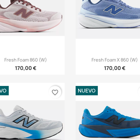
Vista rápida
Vista rápida


Fresh Foam 860 (W)
Fresh Foam X 860 (W)
170,00 €
170,00 €
VO
NUEVO
favorite_border