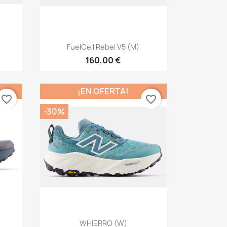
Vista rápida

FuelCell Rebel V5 (M)
160,00 €
¡EN OFERTA!
favorite_border
favorite_border
-30%
Vista rápida

WHIERRO (W)