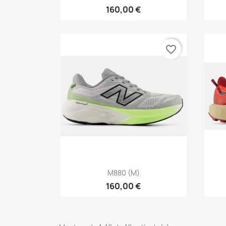
160,00 €
favorite_border
Vista rápida

M880 (M)
160,00 €