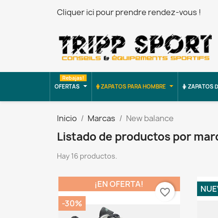
Cliquer ici pour prendre rendez-vous !
Rebajas!
OFERTAS
ZAPATOS PARA HOMBRE
ZAPATOS D
Inicio
Marcas
New balance
Listado de productos por mar
Hay 16 productos.
¡EN OFERTA!
NUE
favorite_border
-30%