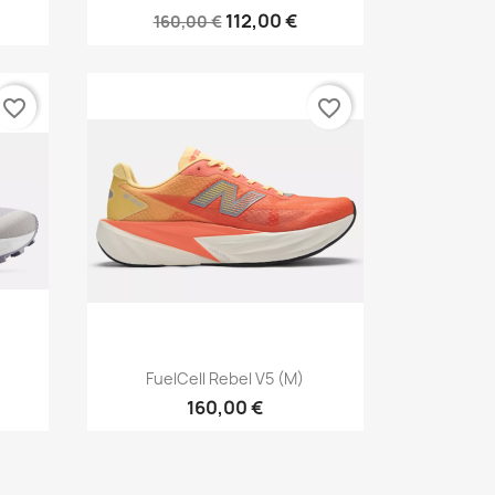
112,00 €
160,00 €
favorite_border
favorite_border
Vista rápida

FuelCell Rebel V5 (M)
160,00 €