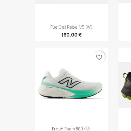
Vista rápida

FuelCell Rebel V5 (W)
160,00 €
favorite_border
Vista rápida

Fresh Foam 880 (M)