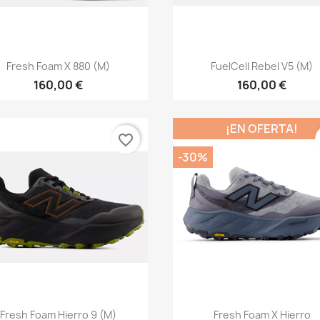
Vista rápida
Vista rápida


Fresh Foam X 880 (M)
FuelCell Rebel V5 (M)
160,00 €
160,00 €
¡EN OFERTA!
favorite_border
-30%
Vista rápida
Vista rápida


Fresh Foam Hierro 9 (M)
Fresh Foam X Hierro