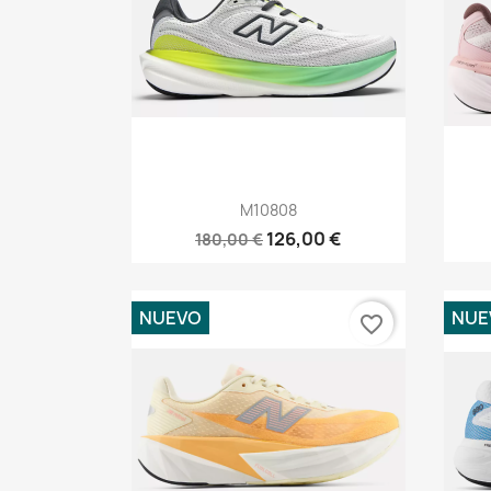
Vista rápida

M10808
126,00 €
180,00 €
NUEVO
NUE
favorite_border