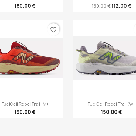
160,00 €
112,00 €
160,00 €
favorite_border
Vista rápida
Vista rápida


FuelCell Rebel Trail (M)
FuelCell Rebel Trail (W)
150,00 €
150,00 €