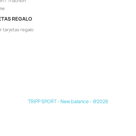
on / Triathlon
sme
ETAS REGALO
r tarjetas regalo
TRIPP SPORT - New balance - @2026