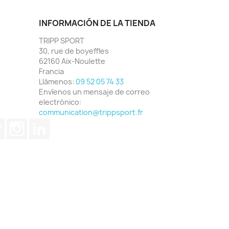
INFORMACIÓN DE LA TIENDA
TRIPP SPORT
30, rue de boyeffles
62160 Aix-Noulette
Francia
Llámenos:
09 52 05 74 33
Envíenos un mensaje de correo
electrónico:
communication@trippsport.fr
ube
Pinterest
Instagram
LinkedIn