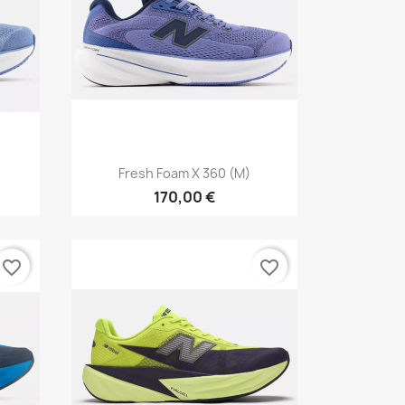
Vista rápida

Fresh Foam X 360 (M)
170,00 €
favorite_border
favorite_border