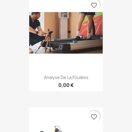
favorite_border
Analyse De La Foulées
0,00 €
favorite_border