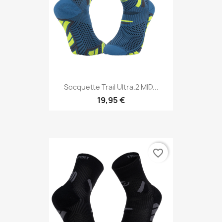
Socquette Trail Ultra.2 MID...
19,95 €
favorite_border