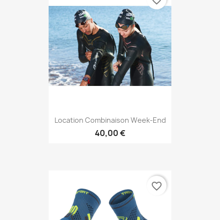
favorite_border
Location Combinaison Week-End
40,00 €
favorite_border