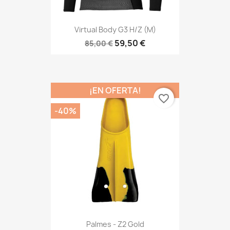
Virtual Body G3 H/z (M)
59,50 €
85,00 €
¡EN OFERTA!
favorite_border
-40%
Palmes - Z2 Gold