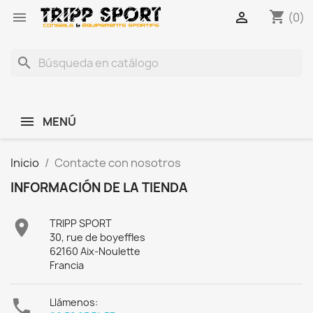
shopping_cart


(0)
search
MENÚ
Inicio
Contacte con nosotros
INFORMACIÓN DE LA TIENDA

TRIPP SPORT
30, rue de boyeffles
62160 Aix-Noulette
Francia

Llámenos: