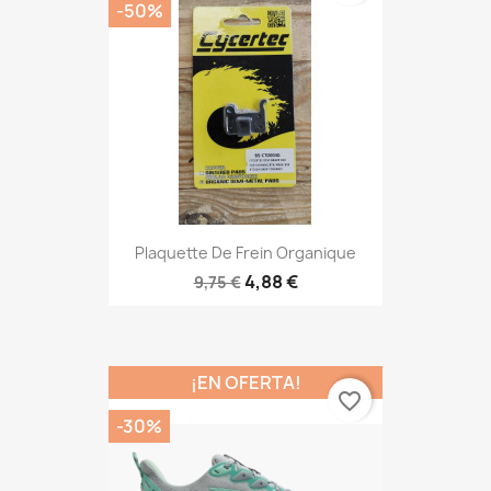
-50%
Plaquette De Frein Organique
4,88 €
9,75 €
¡EN OFERTA!
favorite_border
-30%