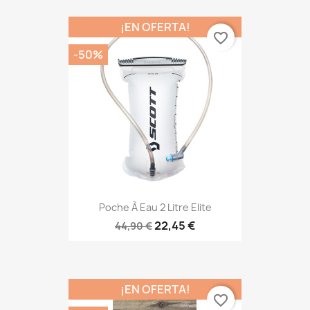
¡EN OFERTA!
favorite_border
-50%
Poche À Eau 2 Litre Elite
22,45 €
44,90 €
¡EN OFERTA!
favorite_border