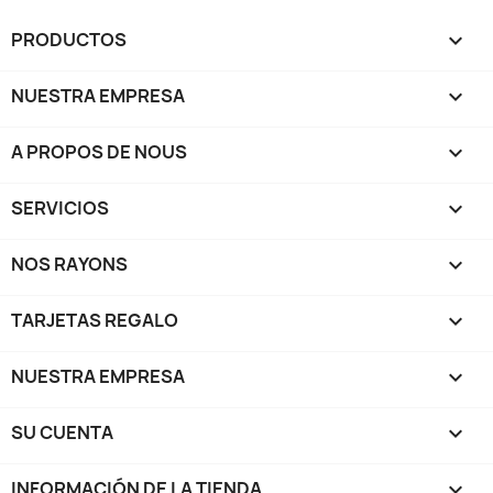
PRODUCTOS

NUESTRA EMPRESA

A PROPOS DE NOUS

SERVICIOS

NOS RAYONS

TARJETAS REGALO

NUESTRA EMPRESA

SU CUENTA

INFORMACIÓN DE LA TIENDA
keyboard_arrow_down