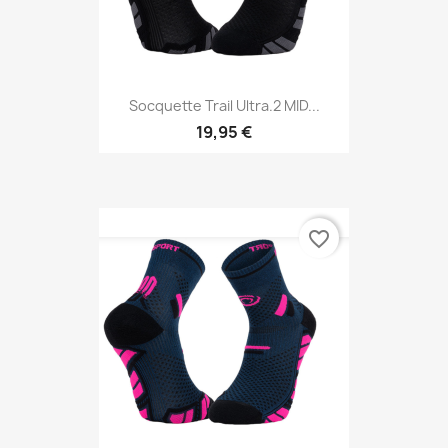
Socquette Trail Ultra.2 MID...
19,95 €
favorite_border