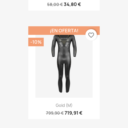
34,80 €
58,00 €
¡EN OFERTA!
favorite_border
-10%
Gold (M)
719,91 €
799,90 €