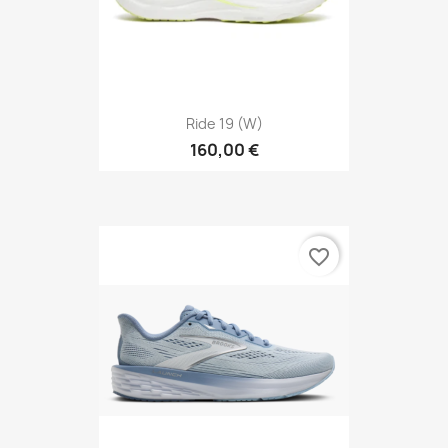
Ride 19 (W)
160,00 €
favorite_border