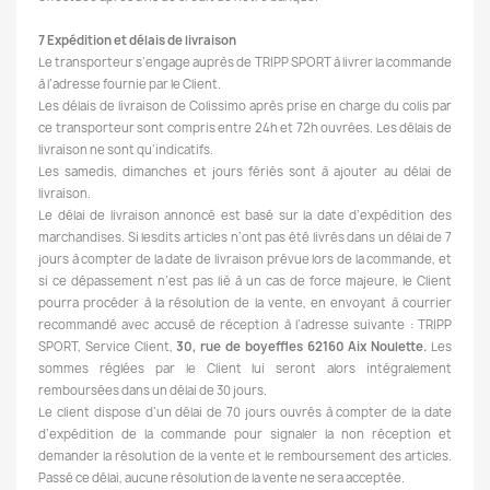
7 Expédition et délais de livraison
Le transporteur s’engage auprès de TRIPP SPORT à livrer la commande
à l’adresse fournie par le Client.
Les délais de livraison de Colissimo après prise en charge du colis par
ce transporteur sont compris entre 24h et 72h ouvrées. Les délais de
livraison ne sont qu’indicatifs.
Les samedis, dimanches et jours fériés sont à ajouter au délai de
livraison.
Le délai de livraison annoncé est basé sur la date d’expédition des
marchandises. Si lesdits articles n’ont pas été livrés dans un délai de 7
jours à compter de la date de livraison prévue lors de la commande, et
si ce dépassement n’est pas lié à un cas de force majeure, le Client
pourra procéder à la résolution de la vente, en envoyant à courrier
recommandé avec accusé de réception à l’adresse suivante : TRIPP
SPORT, Service Client,
30, rue de boyeffles 62160 Aix Noulette.
Les
sommes réglées par le Client lui seront alors intégralement
remboursées dans un délai de 30 jours.
Le client dispose d’un délai de 70 jours ouvrés à compter de la date
d’expédition de la commande pour signaler la non réception et
demander la résolution de la vente et le remboursement des articles.
Passé ce délai, aucune résolution de la vente ne sera acceptée.