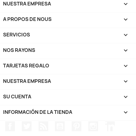
NUESTRA EMPRESA

A PROPOS DE NOUS

SERVICIOS

NOS RAYONS

TARJETAS REGALO

NUESTRA EMPRESA

SU CUENTA

INFORMACIÓN DE LA TIENDA
keyboard_arrow_down
Facebook
Twitter
Rss
YouTube
Pinterest
Instagram
LinkedIn