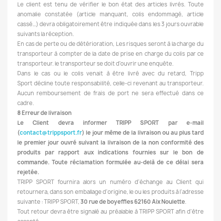
Le client est tenu de vérifier le bon état des articles livrés. Toute
anomalie constatée (article manquant, colis endommagé, article
cassé…) devra obligatoirement être indiquée dans les 3 jours ouvrable
suivants la réception.
En cas de perte ou de détérioration, Les risques seront à la charge du
transporteur à compter de la date de prise en charge du colis par ce
transporteur. le transporteur se doit d'ouvrir une enquête.
Dans le cas ou le colis venait à être livré avec du retard, Tripp
Sport décline toute responsabilité, celle-ci revenant au transporteur.
Aucun remboursement de frais de port ne sera effectué dans ce
cadre.
8 Erreur de livraison
Le Client devra informer TRIPP SPORT par e-mail
(
contact@trippsport.fr
) le jour même de la livraison ou au plus tard
le premier jour ouvré suivant la livraison de la non conformité des
produits par rapport aux indications fournies sur le bon de
commande. Toute réclamation formulée au-delà de ce délai sera
rejetée.
TRIPP SPORT fournira alors un numéro d’échange au Client qui
retournera, dans son emballage d’origine, le ou les produits à l’adresse
suivante : TRIPP SPORT,
30 rue de boyeffles 62160 Aix Noulette
.
Tout retour devra être signalé au préalable à TRIPP SPORT afin d’être