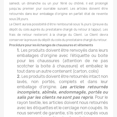
samedi, un dimanche ou un jour férié ou chômé, il est prolongé
jusqu’au premier jour ouvrable suivant. Les articles doivent être
retournés dans leur emballage d’origine en parfait état de revente
sous 28 jours.
Le Client aura la possibilité d’être remboursé sous 14 jours (preuve du
dépôt du colis auprès du prestataire chargé du retour à l’appui). Les
frais de retour resteront à la charge du Client. Le Client devra
conserver la preuve du dépôt du colis du prestataire chargé du retour.
Procédure pour les échanges de chaussures et vêtements
1.
Les produits doivent être renvoyés dans leurs
emballages d'origine avec l'étiquette ou boite
pour les chaussures (attention de ne pas
scotcher la boite à chaussure) et emballez le
tout dans un autre contenant (carton, colis)
2.
Les produits doivent être retournés intact non
lavés, non portés, complets et dans leur
emballage d'origine.
Les articles retournés
incomplets, abîmés, endommagés, portés ou
salis par les clients ne sont pas repris
. Pour le
rayon textile, les articles doivent nous retournés
avec les étiquettes et le cerclage non coupés. Ils
nous servent de garantie, s'ils sont coupés vous