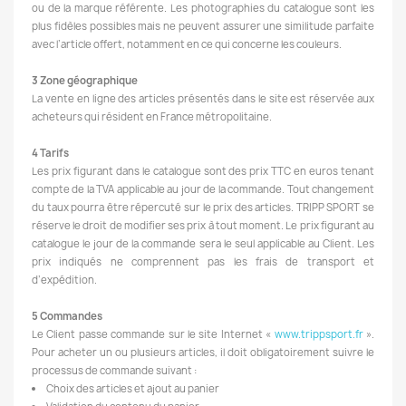
ou de la marque référente. Les photographies du catalogue sont les
plus fidèles possibles mais ne peuvent assurer une similitude parfaite
avec l’article offert, notamment en ce qui concerne les couleurs.
3 Zone géographique
La vente en ligne des articles présentés dans le site est réservée aux
acheteurs qui résident en France métropolitaine.
4 Tarifs
Les prix figurant dans le catalogue sont des prix TTC en euros tenant
compte de la TVA applicable au jour de la commande. Tout changement
du taux pourra être répercuté sur le prix des articles. TRIPP SPORT se
réserve le droit de modifier ses prix à tout moment. Le prix figurant au
catalogue le jour de la commande sera le seul applicable au Client. Les
prix indiqués ne comprennent pas les frais de transport et
d’expédition.
5 Commandes
Le Client passe commande sur le site Internet «
www.trippsport.fr
».
Pour acheter un ou plusieurs articles, il doit obligatoirement suivre le
processus de commande suivant :
Choix des articles et ajout au panier