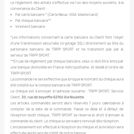
Le règlement des achats s’effectue via l’un des moyens suivants, à la
convenance du Client :
Par carte bancaire * (Carte Bleue, VISA, Mastercard)
Par chèque bancaire**
Virement bancaire
*Les informations concernant la carte bancaire du Client font l’objet
d’une transmission sécurisée (cryptage SSL) directement au Site du
partenaire bancaire de TRIPP SPORT et ne transitent pas par le
serveur de TRIPP SPORT.
**En cas de règlement par chèque bancaire, celui-ci doit être émis par
une banque domiciliée en France métropolitaine, et libellé à l’ordre de
TRIPP SPORT.
La commande ne sera effective que lorsque le montant du chèque aura
été crédité sur le compte bancaire de TRIPP SPORT.
Le chèque est à envoyer à l’adresse suivante : TRIPP SPORT, Service
Client,
30, rue de boyeffle 62160 Aix Noulette
.
Les articles commandés seront alors réservés 7 jours calendaires à
compter de la date de la commande. Passé ce délai et à défaut de
réception dudit chèque, TRIPP SPORT se réserve le droit d’annuler la
commande du client. Le chèque lui sera alors renvoyé dès réception.
L’encaissement est effectué à réception du chèque et la livraison sera
effectuée après avis de crédit de notre banque.