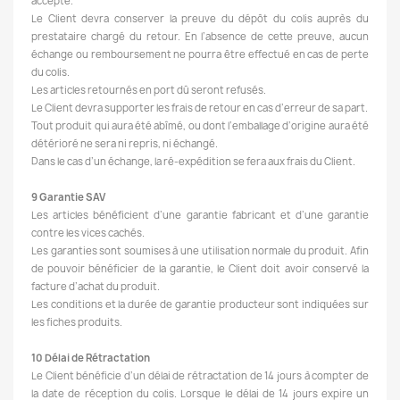
accepté.
Le Client devra conserver la preuve du dépôt du colis auprès du
prestataire chargé du retour. En l’absence de cette preuve, aucun
échange ou remboursement ne pourra être effectué en cas de perte
du colis.
Les articles retournés en port dû seront refusés.
Le Client devra supporter les frais de retour en cas d’erreur de sa part.
Tout produit qui aura été abîmé, ou dont l’emballage d’origine aura été
détérioré ne sera ni repris, ni échangé.
Dans le cas d’un échange, la ré-expédition se fera aux frais du Client.
9 Garantie SAV
Les articles bénéficient d’une garantie fabricant et d’une garantie
contre les vices cachés.
Les garanties sont soumises à une utilisation normale du produit. Afin
de pouvoir bénéficier de la garantie, le Client doit avoir conservé la
facture d’achat du produit.
Les conditions et la durée de garantie producteur sont indiquées sur
les fiches produits.
10 Délai de Rétractation
Le Client bénéficie d’un délai de rétractation de 14 jours à compter de
la date de réception du colis. Lorsque le délai de 14 jours expire un