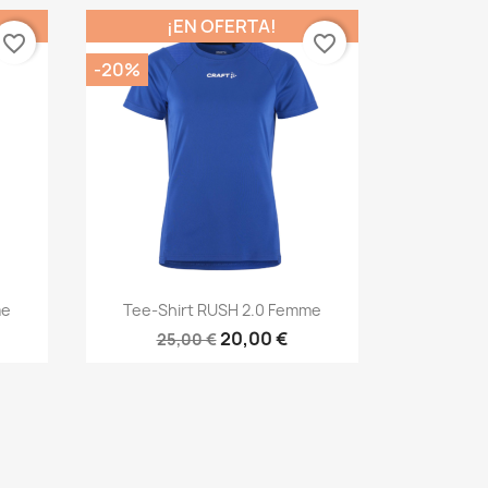
¡EN OFERTA!
favorite_border
favorite_border
-20%
Vista rápida

me
Tee-Shirt RUSH 2.0 Femme
20,00 €
25,00 €