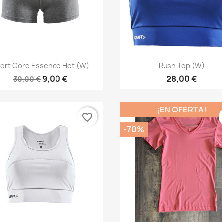
Vista rápida
Vista rápida


ort Core Essence Hot (W)
Rush Top (W)
9,00 €
28,00 €
30,00 €
¡EN OFERTA!
favorite_border
-70%