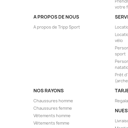
Prendr
votre 
A PROPOS DE NOUS
SERV
A propos de Tripp Sport
Locati
Locati
vélo
Person
sport
Person
natati
Prêt d
(arche
NOS RAYONS
TARJ
Chaussures homme
Regala
Chaussures femme
NUES
Vêtements homme
Livrai
Vêtements femme