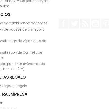
e rendez-vous pour analyser
foulée
ICIOS
Facebook
Twitter
Rss
YouT
on de combinaison néoprene
on de housse de transport
nalisation de vêtements de
nalisation de bonnets de
on
'équipements évènementiel
, tonnelle, PLV)
ETAS REGALO
r tarjetas regalo
TRA EMPRESA
son