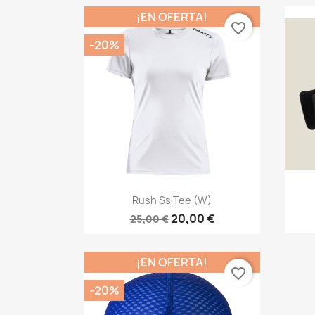
¡EN OFERTA!
favorite_border
-20%
Vista rápida

Rush Ss Tee (W)
20,00 €
25,00 €
¡EN OFERTA!
favorite_border
-20%