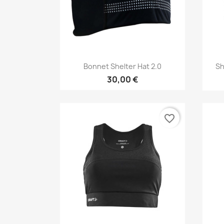
Vista rápida

Bonnet Shelter Hat 2.0
Sh
30,00 €
favorite_border