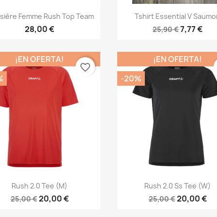
Vista rápida
Vista rápida


ssière Femme Rush Top Team
Tshirt Essential V Saumo
28,00 €
7,77 €
25,90 €
¡EN OFERTA!
¡EN OFERTA!
favorite_border
%
-20%
Vista rápida
Vista rápida


Rush 2.0 Tee (M)
Rush 2.0 Ss Tee (W)
20,00 €
20,00 €
25,00 €
25,00 €