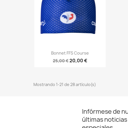
Vista rápida

Bonnet FFS Course
20,00 €
25,00 €
Mostrando 1-21 de 28 artículo(s)
Infórmese de n
últimas noticias
especiales