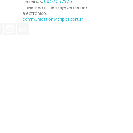
Llámenos:
09 52 05 74 33
Envíenos un mensaje de correo
electrónico:
communication@trippsport.fr
ube
Pinterest
Instagram
LinkedIn