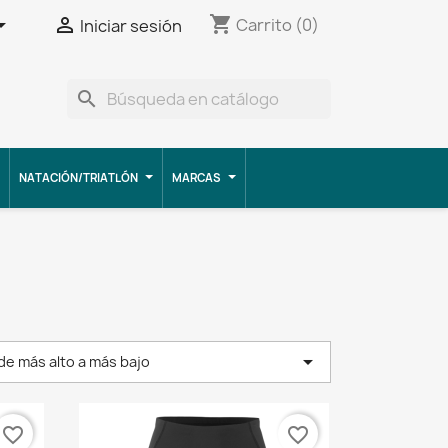
shopping_cart


Carrito
(0)
Iniciar sesión
search
NATACIÓN/TRIATLÓN
MARCAS

 de más alto a más bajo
favorite_border
favorite_border