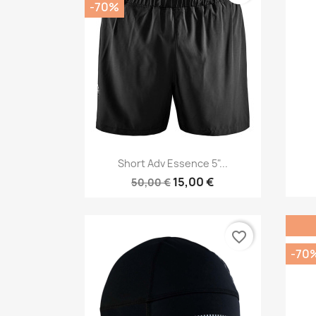
-70%
Vista rápida

Short Adv Essence 5"...
15,00 €
50,00 €
favorite_border
-70