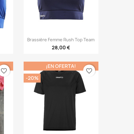
Vista rápida

Brassière Femme Rush Top Team
28,00 €
¡EN OFERTA!
favorite_border
favorite_border
-20%