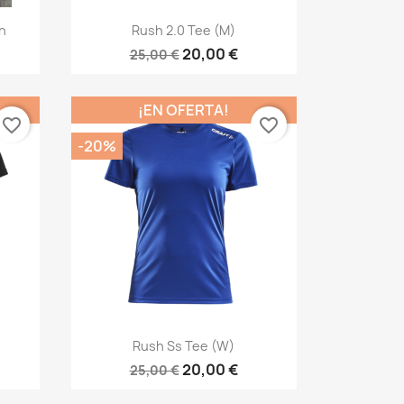
Vista rápida

n
Rush 2.0 Tee (M)
20,00 €
25,00 €
¡EN OFERTA!
favorite_border
favorite_border
-20%
Vista rápida

Rush Ss Tee (W)
20,00 €
25,00 €