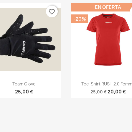
¡EN OFERTA!
favorite_border
-20%
Vista rápida
Vista rápida


Team Glove
Tee-Shirt RUSH 2.0 Fem
25,00 €
20,00 €
25,00 €