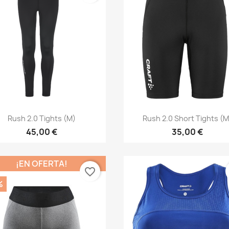
Vista rápida
Vista rápida


Rush 2.0 Tights (M)
Rush 2.0 Short Tights (M
45,00 €
35,00 €
¡EN OFERTA!
favorite_border
%