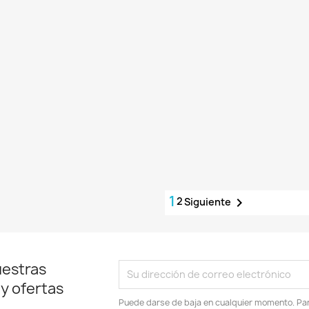
1
2

Siguiente
uestras
 y ofertas
Puede darse de baja en cualquier momento. Para