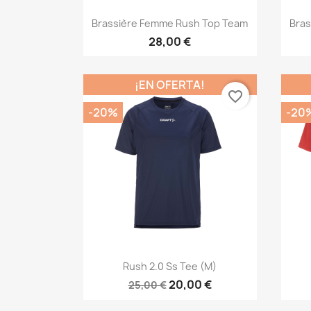
Vista rápida

Brassière Femme Rush Top Team
Bra
28,00 €
¡EN OFERTA!
favorite_border
-20%
-20
Vista rápida

Rush 2.0 Ss Tee (M)
20,00 €
25,00 €