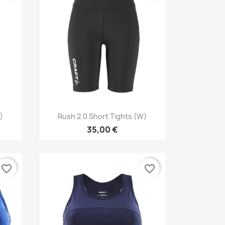
Vista rápida

)
Rush 2.0 Short Tights (W)
35,00 €
favorite_border
favorite_border