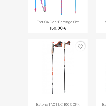
Aperçu rapide

Trail C4 Cork Flamingo Sht
160,00 €
favorite_border
Aperçu rapide

Batons TACTIL C 100 CORK
Ba