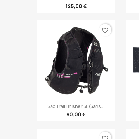
125,00 €
favorite_border
Aperçu rapide

Sac Trail Finisher 5L (sans...
90,00 €
favorite_border