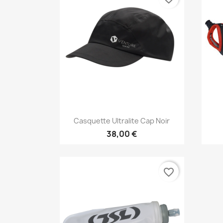
Aperçu rapide

Casquette Ultralite Cap Noir
38,00 €
favorite_border