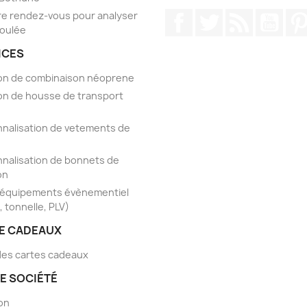
e rendez-vous pour analyser
Facebook
Twitter
Rss
YouT
foulée
ICES
on de combinaison néoprene
on de housse de transport
nalisation de vetements de
nalisation de bonnets de
on
'équipements évènementiel
, tonnelle, PLV)
E CADEAUX
 des cartes cadeaux
E SOCIÉTÉ
son