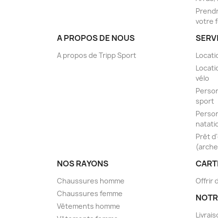
Prendr
votre 
A PROPOS DE NOUS
SERV
A propos de Tripp Sport
Locati
Locati
vélo
Person
sport
Person
natati
Prêt d
(arche
NOS RAYONS
CART
Chaussures homme
Offrir
Chaussures femme
NOTR
Vêtements homme
Livrai