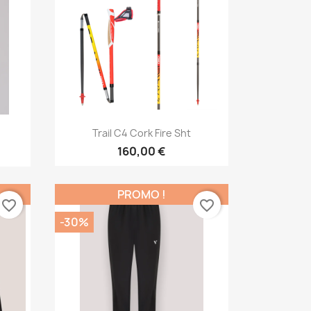
Aperçu rapide

Trail C4 Cork Fire Sht
160,00 €
PROMO !
favorite_border
favorite_border
-30%