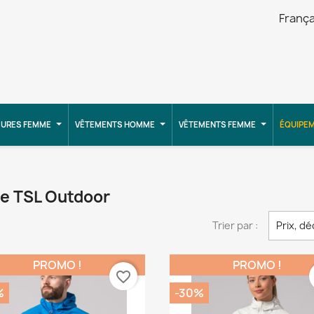
França
URES FEMME
VÊTEMENTS HOMME
VÊTEMENTS FEMME
ÉQUIPE
ue TSL Outdoor
Trier par :
Prix, d
PROMO !
PROMO !
favorite_border
%
-30%