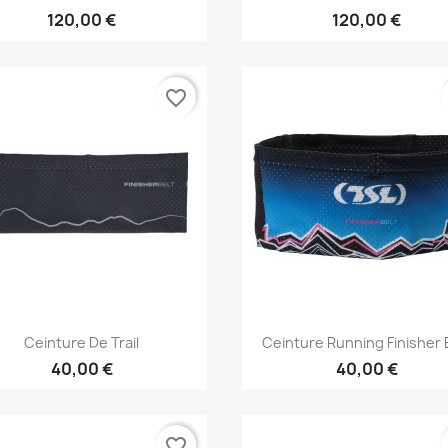
120,00 €
120,00 €
favorite_border
Aperçu rapide
Aperçu rapide


Ceinture De Trail
Ceinture Running Finisher 
40,00 €
40,00 €
favorite_border