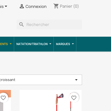
shopping_cart


Panier
(0)
is
Connexion
search
MENTS
NATATION/TRIATHLON
MARQUES

écroissant
favorite_border
favorite_border