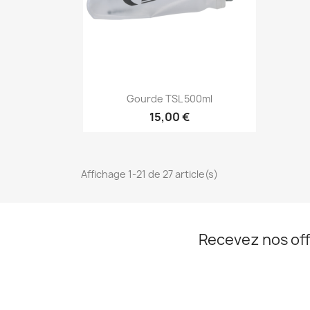
Aperçu rapide

Gourde TSL 500ml
15,00 €
Affichage 1-21 de 27 article(s)
Recevez nos off