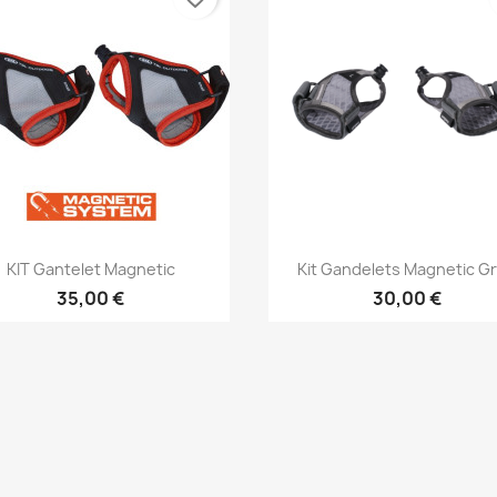
Aperçu rapide
Aperçu rapide


KIT Gantelet Magnetic
Kit Gandelets Magnetic G
35,00 €
30,00 €