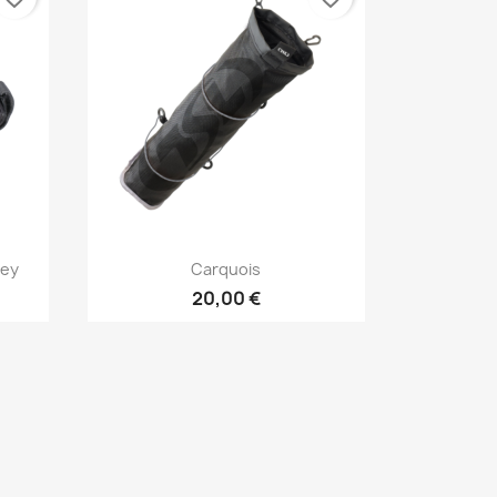
Aperçu rapide

rey
Carquois
20,00 €