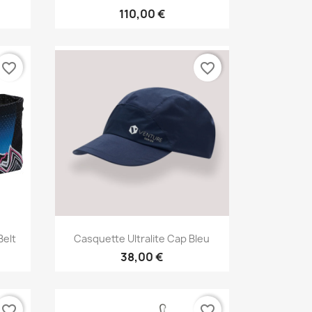
110,00 €
favorite_border
favorite_border
Aperçu rapide

Belt
Casquette Ultralite Cap Bleu
38,00 €
favorite_border
favorite_border