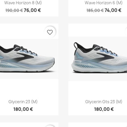
Aperçu rapide
Aperçu rapide


Wave Horizon 8 (M)
Wave Horizon 6 (M)
76,00 €
74,00 €
190,00 €
185,00 €
favorite_border
Aperçu rapide
Aperçu rapide


Glycerin 23 (M)
Glycerin Gts 23 (M)
180,00 €
180,00 €