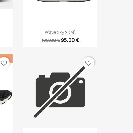
Aperçu rapide

Wave Sky 9 (M)
95,00 €
190,00 €
favorite_border
favorite_border