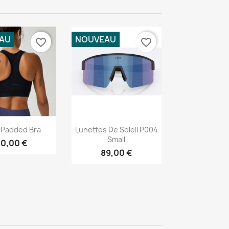
AU
NOUVEAU
favorite_border
favorite_border
erçu rapide
Aperçu rapide

 Padded Bra
Lunettes De Soleil P004
Small
0,00 €
89,00 €