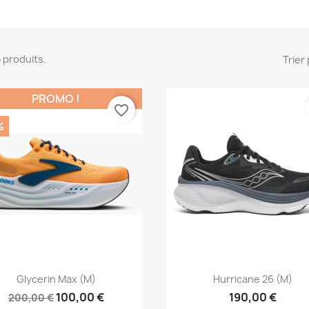
85 produits.
Trier 
PROMO !
favorite_border
%
Aperçu rapide
Aperçu rapide


Glycerin Max (M)
Hurricane 26 (M)
100,00 €
190,00 €
200,00 €