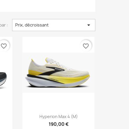

par :
Prix, décroissant
favorite_border
favorite_border
Aperçu rapide

Hyperion Max 4 (M)
190,00 €