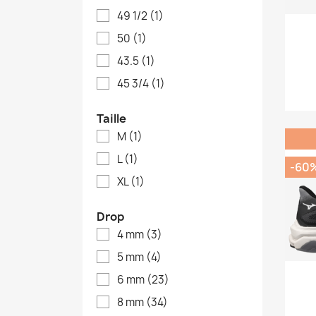
49 1/2
(1)
50
(1)
43.5
(1)
45 3/4
(1)
Taille
M
(1)
L
(1)
-60
XL
(1)
Drop
4 mm
(3)
5 mm
(4)
6 mm
(23)
8 mm
(34)