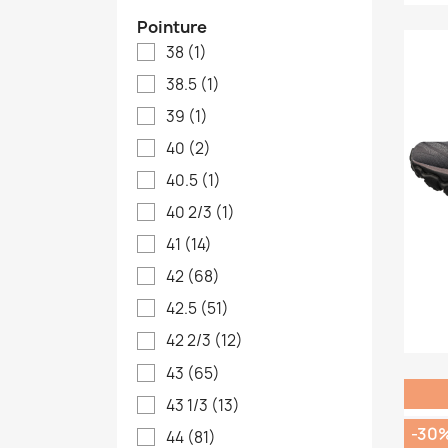
Pointure
38
(1)
38.5
(1)
39
(1)
40
(2)
40.5
(1)
40 2/3
(1)
41
(14)
42
(68)
42.5
(51)
42 2/3
(12)
43
(65)
43 1/3
(13)
-30
44
(81)