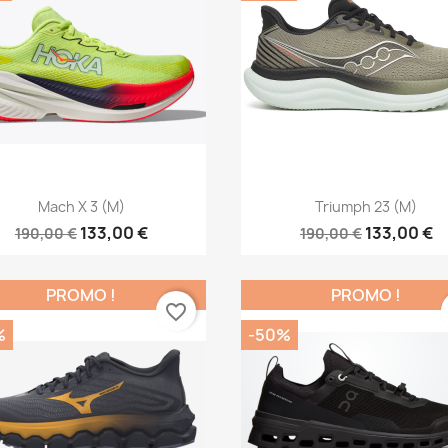
Aperçu rapide
Aperçu rapide


Mach X 3 (M)
Triumph 23 (M)
133,00 €
133,00 €
190,00 €
190,00 €
PROMO !
PROMO !
favorite_border
%
-50%