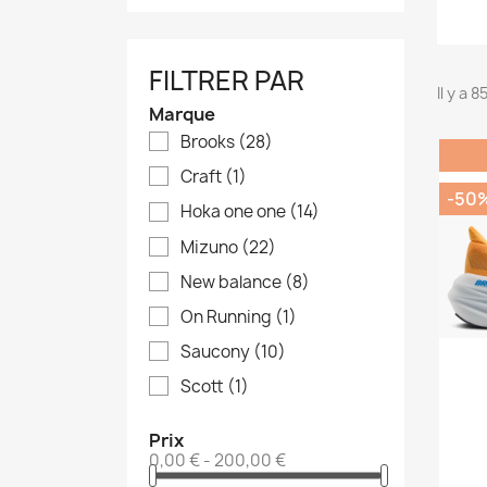
FILTRER PAR
Il y a 
Marque
Brooks
(28)
Craft
(1)
-50
Hoka one one
(14)
Mizuno
(22)
New balance
(8)
On Running
(1)
Saucony
(10)
Scott
(1)
Prix
0,00 € - 200,00 €