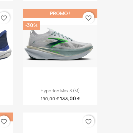
PROMO !
favorite_border
favorite_border
-30%
Aperçu rapide

Hyperion Max 3 (M)
133,00 €
190,00 €
favorite_border
favorite_border