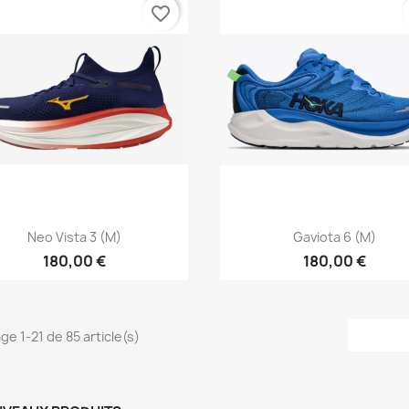
favorite_border
Aperçu rapide
Aperçu rapide


Neo Vista 3 (M)
Gaviota 6 (M)
180,00 €
180,00 €
ge 1-21 de 85 article(s)