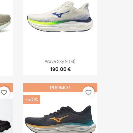
Aperçu rapide

Wave Sky 9 (M)
190,00 €
PROMO !
favorite_border
favorite_border
-50%