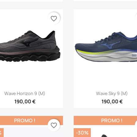
favorite_border
Aperçu rapide
Aperçu rapide


Wave Horizon 9 (M)
Wave Sky 9 (M)
190,00 €
190,00 €
PROMO !
PROMO !
favorite_border
%
-30%