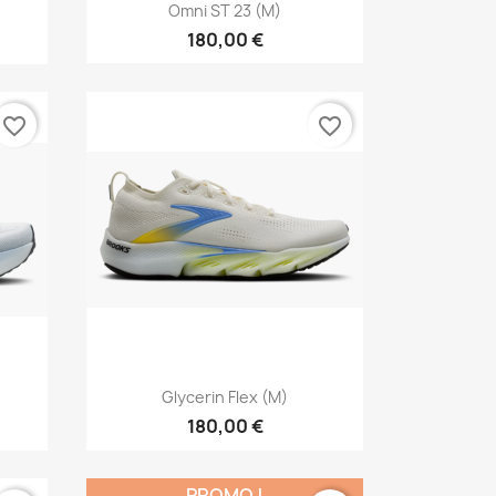
Aperçu rapide

Omni ST 23 (M)
180,00 €
favorite_border
favorite_border
Aperçu rapide

Glycerin Flex (M)
180,00 €
PROMO !