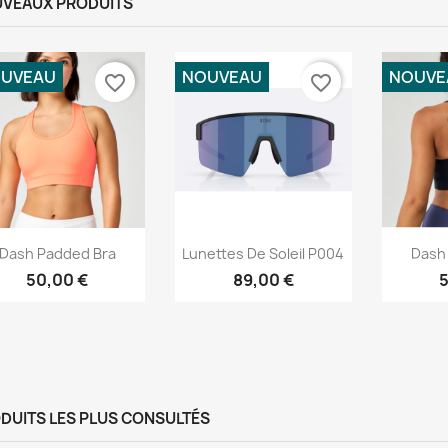
VEAUX PRODUITS
UVEAU
NOUVEAU
NOUVE
favorite_border
favorite_border
Aperçu rapide
Aperçu rapide
Ap



Dash Padded Bra
Lunettes De Soleil P004
Dash
50,00 €
89,00 €
5
DUITS LES PLUS CONSULTÉS