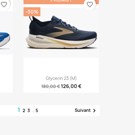
favorite_border
favorite_border
-30%
Aperçu rapide

Glycerin 23 (M)
126,00 €
180,00 €
1

Suivant
2
3
…
5