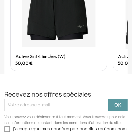
Quick View
Active 2in1 4.5inches (W)
Active
50,00 €
50,00
Recevez nos offres spéciales
Vous pouvez vous désinscrire à tout moment. Vous trouverez pour cela
nos informations de contact dans les conditions d'utilisation du site.
j'accepte que mes données personnelles (prénom, nom,