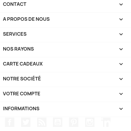
CONTACT

A PROPOS DE NOUS

SERVICES

NOS RAYONS

CARTE CADEAUX

NOTRE SOCIÉTÉ

VOTRE COMPTE

INFORMATIONS
keyboard_arrow_down
Facebook
Twitter
Rss
YouTube
Pinterest
Instagram
LinkedIn