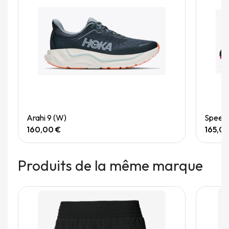
Quick View
Arahi 9 (W)
Speedg
160,00 €
165,0
Produits de la même marque