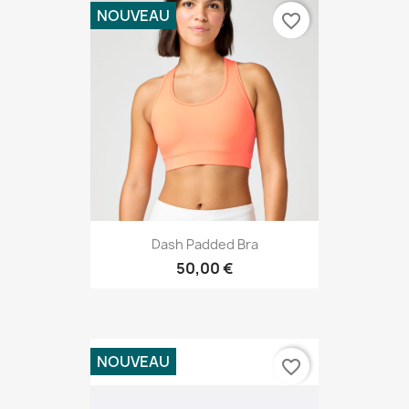
NOUVEAU
favorite_border
Dash Padded Bra
50,00 €
NOUVEAU
favorite_border