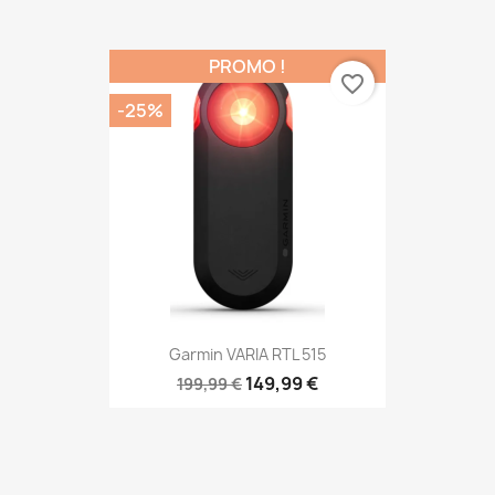
PROMO !
favorite_border
-25%
Garmin VARIA RTL 515
149,99 €
199,99 €