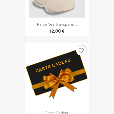
Pince Nez Transparent
12,00 €
favorite_border
Carte Cadeau