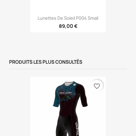
Lunettes De Soleil P004 Small
89,00 €
PRODUITS LES PLUS CONSULTÉS
favorite_border