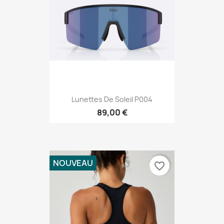
Lunettes De Soleil P004
89,00 €
NOUVEAU
favorite_border