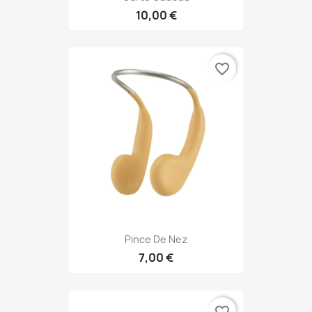
10,00 €
favorite_border
Pince De Nez
7,00 €
favorite_border