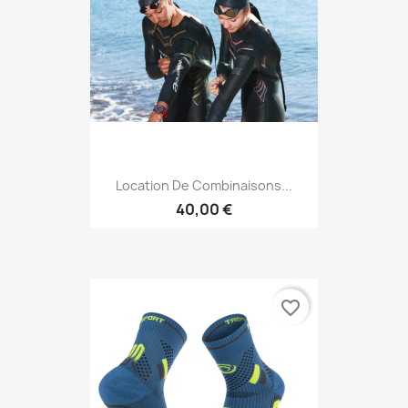
Location De Combinaisons...
40,00 €
favorite_border