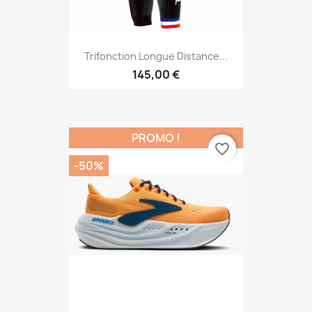
Trifonction Longue Distance...
145,00 €
PROMO !
favorite_border
-50%