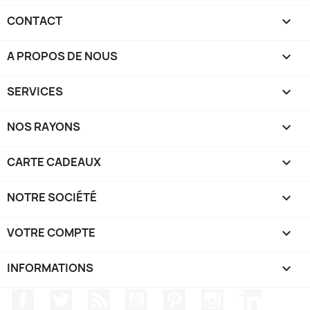
CONTACT

A PROPOS DE NOUS

SERVICES

NOS RAYONS

CARTE CADEAUX

NOTRE SOCIÉTÉ

VOTRE COMPTE

INFORMATIONS
keyboard_arrow_down
Facebook
Twitter
Rss
YouTube
Pinterest
Instagram
LinkedIn