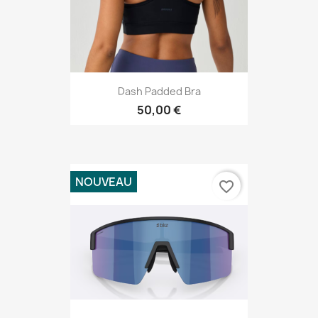
Dash Padded Bra
50,00 €
NOUVEAU
favorite_border