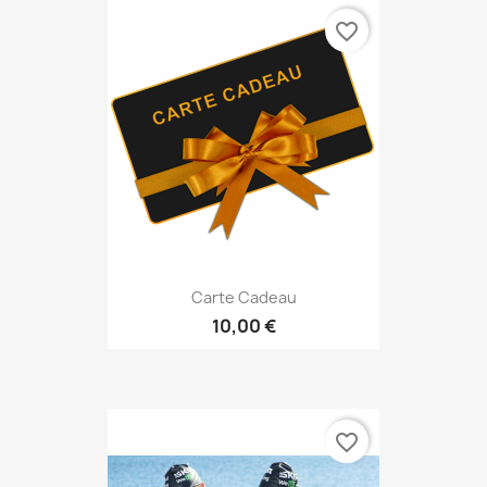
favorite_border
Carte Cadeau
10,00 €
favorite_border