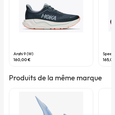
Quick View
Arahi 9 (W)
Speedg
160,00 €
165,0
Produits de la même marque