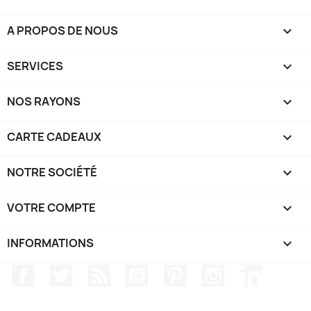
A PROPOS DE NOUS

SERVICES

NOS RAYONS

CARTE CADEAUX

NOTRE SOCIÉTÉ

VOTRE COMPTE

INFORMATIONS
keyboard_arrow_down
Facebook
Twitter
Rss
YouTube
Pinterest
Instagram
LinkedIn