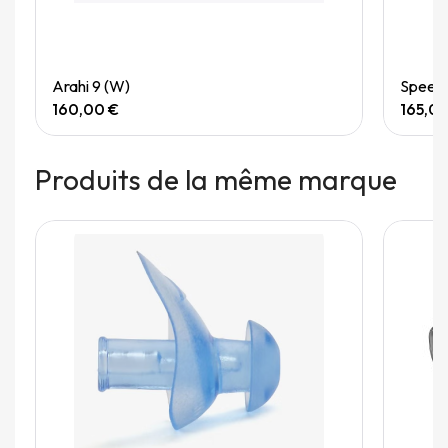
Quick View
Arahi 9 (W)
Speedg
160,00 €
165,0
Produits de la même marque