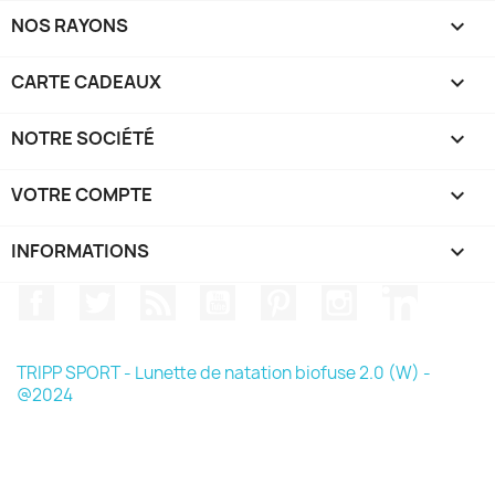
NOS RAYONS

CARTE CADEAUX

NOTRE SOCIÉTÉ

VOTRE COMPTE

INFORMATIONS
keyboard_arrow_down
Facebook
Twitter
Rss
YouTube
Pinterest
Instagram
LinkedIn
TRIPP SPORT - Lunette de natation biofuse 2.0 (W) -
@2024