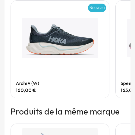
Nouveau
Quick View
Arahi 9 (W)
Speedg
160,00 €
165,0
Produits de la même marque