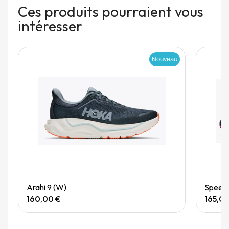
Ces produits pourraient vous
intéresser
Nouveau
Quick View
Arahi 9 (W)
Speedg
160,00 €
165,0