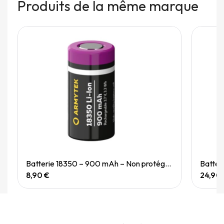
Produits de la même marque
Quick View
Batterie 18350 – 900 mAh – Non protégée
Batter
8,90 €
24,90