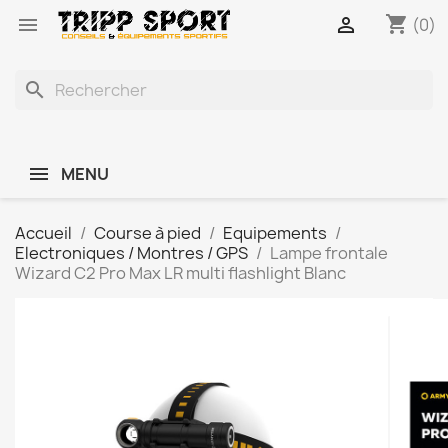
shopping_cart


(0)
search
MENU
Accueil
Course à pied
Equipements
Electroniques / Montres / GPS
Lampe frontale
Wizard C2 Pro Max LR multi flashlight Blanc