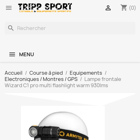
shopping_cart


(0)
search
MENU
Accueil
Course à pied
Equipements
Electroniques / Montres / GPS
Lampe frontale
Wizard C1 pro multi flashlight warm 930lms