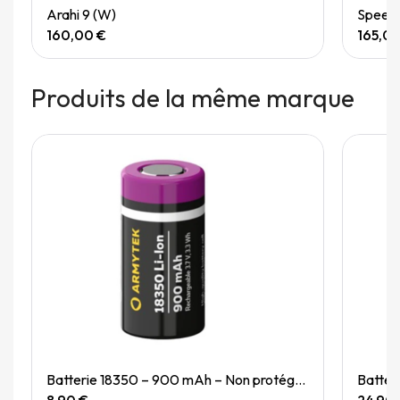
Quick View
Arahi 9 (W)
Speedg
160,00 €
165,0
Produits de la même marque
Quick View
Batterie 18350 – 900 mAh – Non protégée
Batter