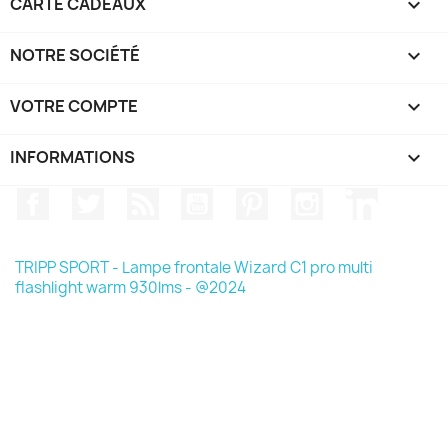
CARTE CADEAUX

NOTRE SOCIÉTÉ

VOTRE COMPTE

INFORMATIONS
keyboard_arrow_down
Facebook
Twitter
Rss
YouTube
Pinterest
Instagram
LinkedIn
TRIPP SPORT - Lampe frontale Wizard C1 pro multi
flashlight warm 930lms - @2024