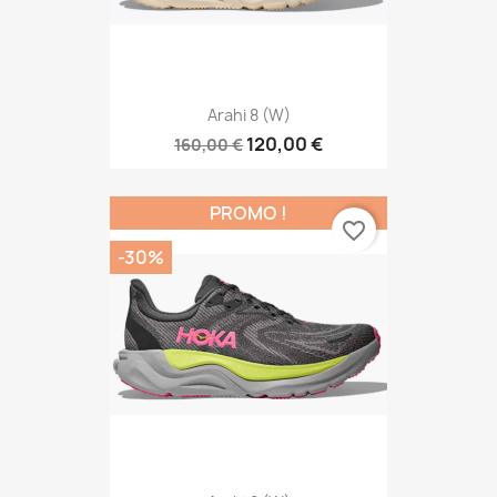
Arahi 8 (W)
120,00 €
160,00 €
PROMO !
favorite_border
-30%