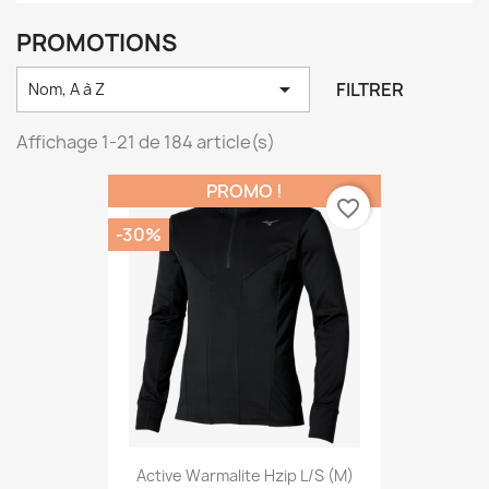
PROMOTIONS

FILTRER
Nom, A à Z
Affichage 1-21 de 184 article(s)
PROMO !
favorite_border
-30%
Active Warmalite Hzip L/s (M)