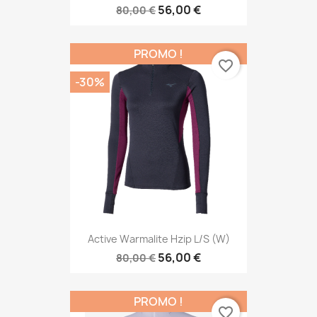
56,00 €
80,00 €
PROMO !
favorite_border
-30%
Active Warmalite Hzip L/s (W)
56,00 €
80,00 €
PROMO !
favorite_border