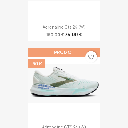
Adrenaline Gts 24 (W)
75,00 €
150,00 €
PROMO !
favorite_border
-50%
Adrenaline GTS 24 (W)