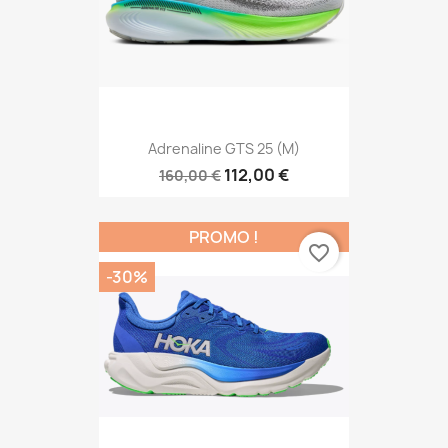
Adrenaline GTS 25 (M)
112,00 €
160,00 €
PROMO !
favorite_border
-30%