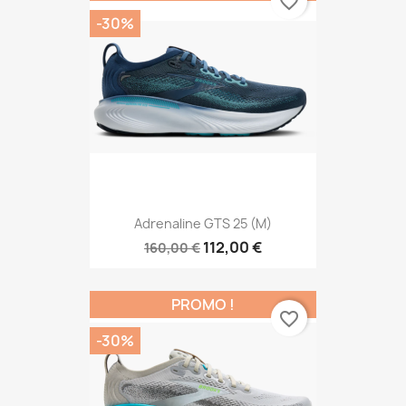
favorite_border
-30%
Adrenaline GTS 25 (M)
112,00 €
160,00 €
PROMO !
favorite_border
-30%