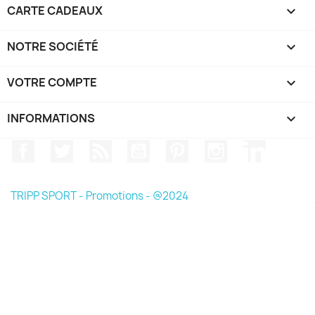
CARTE CADEAUX

NOTRE SOCIÉTÉ

VOTRE COMPTE

INFORMATIONS
keyboard_arrow_down
Facebook
Twitter
Rss
YouTube
Pinterest
Instagram
LinkedIn
TRIPP SPORT - Promotions - @2024