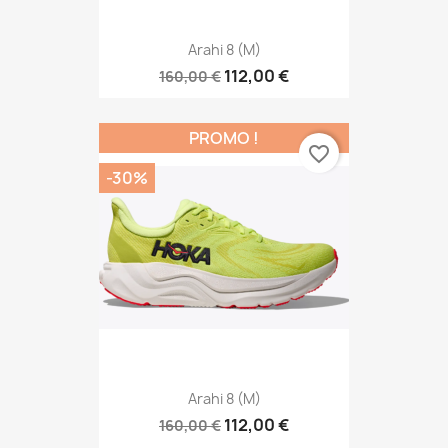
Arahi 8 (M)
112,00 €
160,00 €
PROMO !
favorite_border
-30%
Arahi 8 (M)
112,00 €
160,00 €