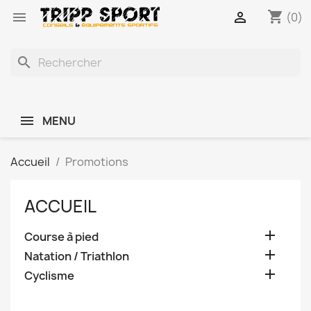
shopping_cart


(0)
search
MENU
Accueil
Promotions
ACCUEIL

Course à pied

Natation / Triathlon

Cyclisme