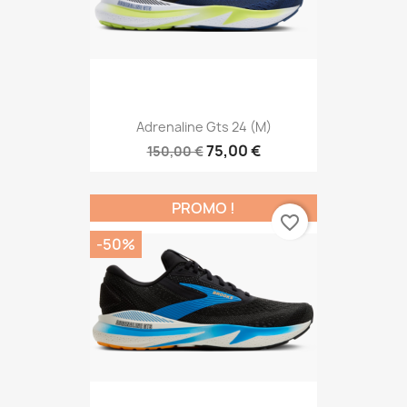
Adrenaline Gts 24 (M)
75,00 €
150,00 €
PROMO !
favorite_border
-50%