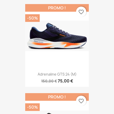
PROMO !
favorite_border
-50%
Adrenaline GTS 24 (M)
75,00 €
150,00 €
PROMO !
favorite_border
-50%