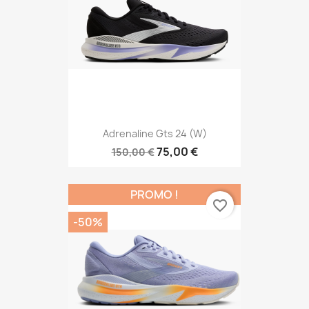
Adrenaline Gts 24 (W)
75,00 €
150,00 €
PROMO !
favorite_border
-50%