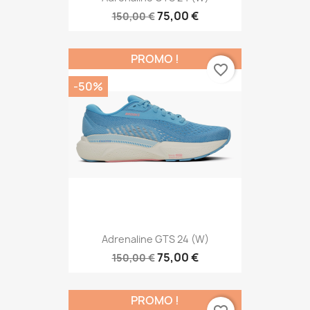
75,00 €
150,00 €
PROMO !
favorite_border
-50%
Adrenaline GTS 24 (W)
75,00 €
150,00 €
PROMO !