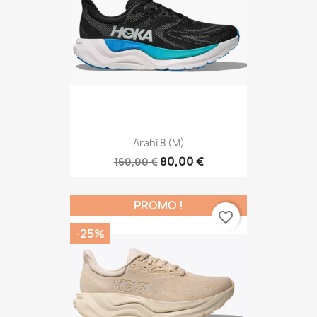
Arahi 8 (M)
80,00 €
160,00 €
PROMO !
favorite_border
-25%