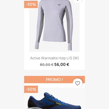
-30%
Active Warmalite Hzip L/s (W)
56,00 €
80,00 €
PROMO !
favorite_border
-50%