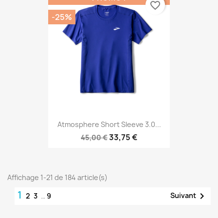
favorite_border
-25%
Atmosphere Short Sleeve 3.0...
33,75 €
45,00 €
Affichage 1-21 de 184 article(s)
1

Suivant
2
3
…
9