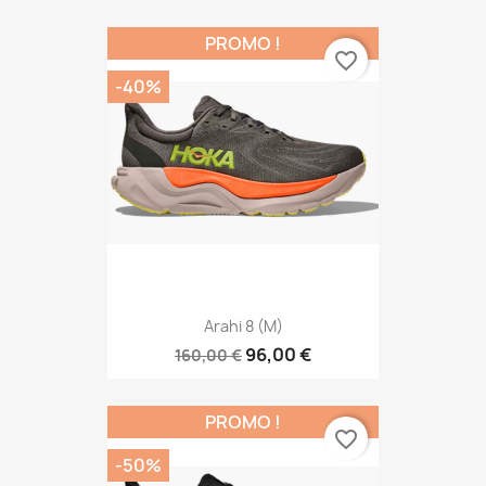
PROMO !
favorite_border
-40%
Arahi 8 (M)
96,00 €
160,00 €
PROMO !
favorite_border
-50%