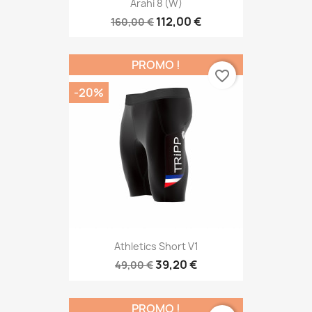
Arahi 8 (W)
112,00 €
160,00 €
PROMO !
favorite_border
-20%
Athletics Short V1
39,20 €
49,00 €
PROMO !