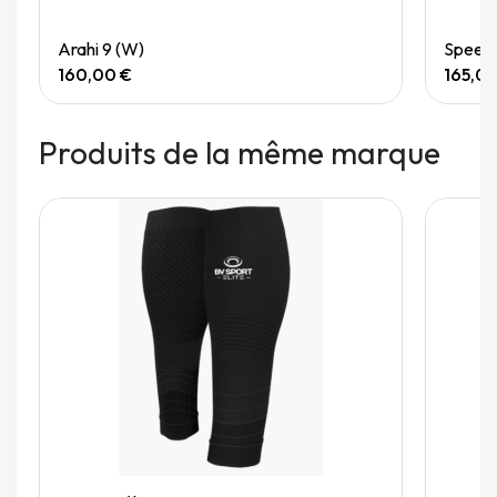
Quick View
Arahi 9 (W)
Speedg
160,00 €
165,0
Produits de la même marque