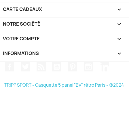
CARTE CADEAUX

NOTRE SOCIÉTÉ

VOTRE COMPTE

INFORMATIONS
keyboard_arrow_down
Facebook
Twitter
Rss
YouTube
Pinterest
Instagram
LinkedIn
TRIPP SPORT - Casquette 5 panel "BV" rétro Paris - @2024