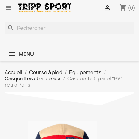
shopping_cart


(0)
search
MENU
Accueil
Course à pied
Equipements
Casquettes / bandeaux
Casquette 5 panel "BV"
rétro Paris