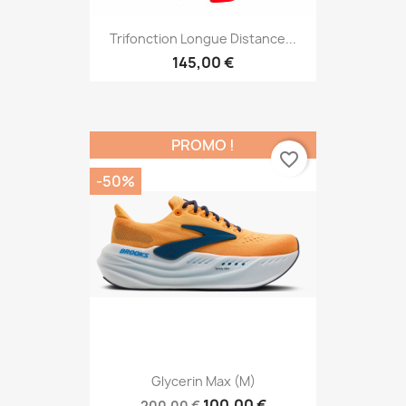
Trifonction Longue Distance...
145,00 €
PROMO !
favorite_border
-50%
Glycerin Max (M)
100,00 €
200,00 €