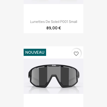
Lunettes De Soleil P001 Small
89,00 €
NOUVEAU
favorite_border