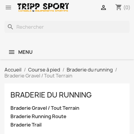
shopping_cart


(0)
search
MENU
Accueil
Course à pied
Braderie du running
Braderie Gravel / Tout Terrain
BRADERIE DU RUNNING
Braderie Gravel / Tout Terrain
Braderie Running Route
Braderie Trail