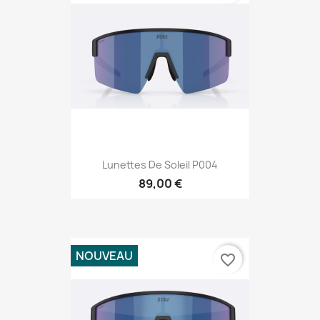
Lunettes De Soleil P004
89,00 €
NOUVEAU
favorite_border