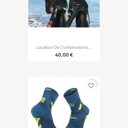
Location De Combinaisons...
40,00 €
favorite_border