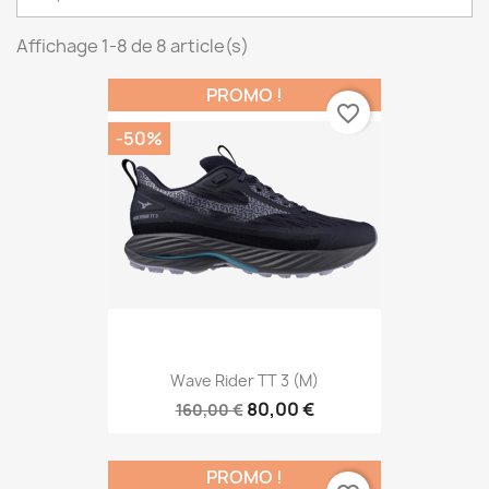
Affichage 1-8 de 8 article(s)
PROMO !
favorite_border
-50%
Wave Rider TT 3 (M)
80,00 €
160,00 €
PROMO !