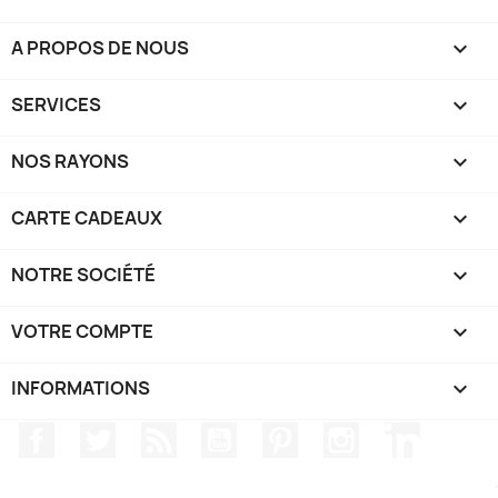
A PROPOS DE NOUS

SERVICES

NOS RAYONS

CARTE CADEAUX

NOTRE SOCIÉTÉ

VOTRE COMPTE

INFORMATIONS
keyboard_arrow_down
Facebook
Twitter
Rss
YouTube
Pinterest
Instagram
LinkedIn