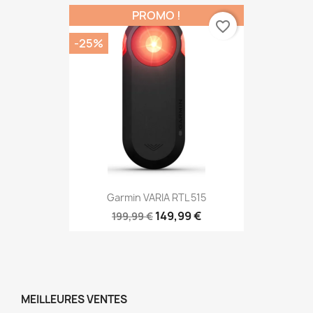
PROMO !
favorite_border
-25%
Garmin VARIA RTL 515
149,99 €
199,99 €
MEILLEURES VENTES