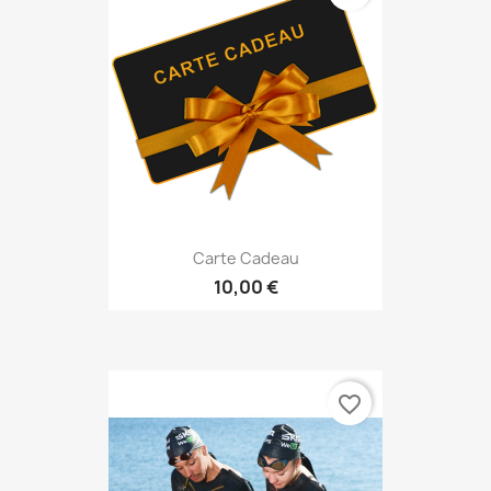
Carte Cadeau
10,00 €
favorite_border