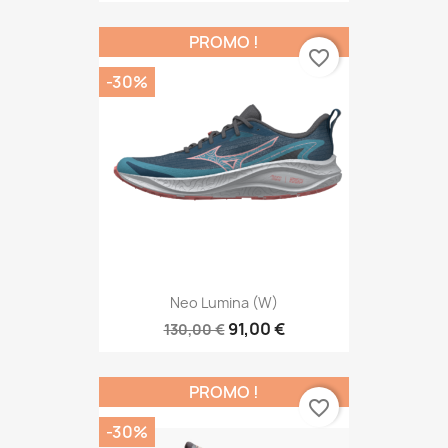
PROMO !
favorite_border
-30%
Neo Lumina (W)
91,00 €
130,00 €
PROMO !
favorite_border
-30%