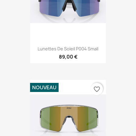
Lunettes De Soleil P004 Small
89,00 €
NOUVEAU
favorite_border