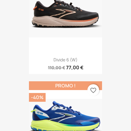
Divide 6 (W)
77,00 €
110,00 €
PROMO !
favorite_border
-40%