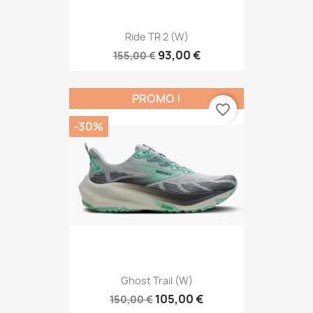
Ride TR 2 (W)
93,00 €
155,00 €
PROMO !
favorite_border
-30%
Ghost Trail (W)
105,00 €
150,00 €