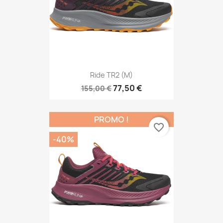
Ride TR2 (M)
77,50 €
155,00 €
PROMO !
favorite_border
-40%