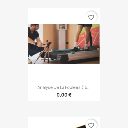
favorite_border
Analyse De La Foulées (15...
0,00 €
favorite_border