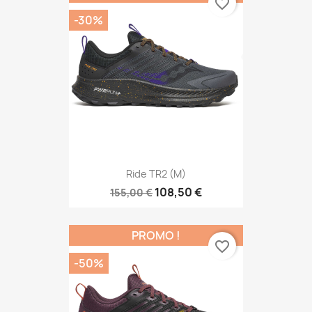
favorite_border
-30%
Ride TR2 (M)
108,50 €
155,00 €
PROMO !
favorite_border
-50%