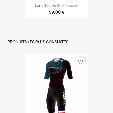
Lunettes De Soleil Fusion
99,00 €
PRODUITS LES PLUS CONSULTÉS
favorite_border