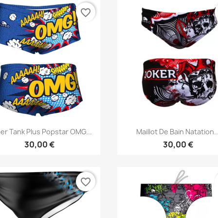
favorite_border
Aperçu rapide
Aperçu rapide


er Tank Plus Popstar OMG...
Maillot De Bain Natation..
30,00 €
30,00 €
favorite_border