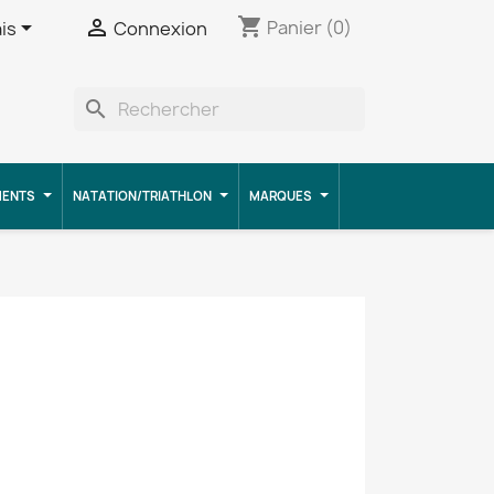
shopping_cart


Panier
(0)
is
Connexion
search
MENTS
NATATION/TRIATHLON
MARQUES