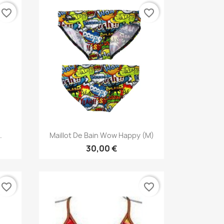
favorite_border
favorite_border
Aperçu rapide

.
Maillot De Bain Wow Happy (M)
30,00 €
favorite_border
favorite_border