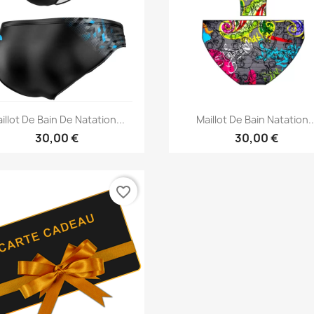
Aperçu rapide
Aperçu rapide


illot De Bain De Natation...
Maillot De Bain Natation..
30,00 €
30,00 €
favorite_border