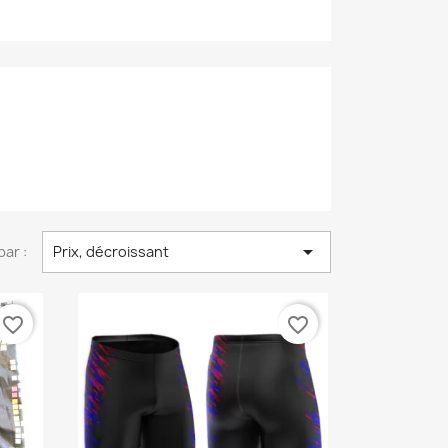

par :
Prix, décroissant
favorite_border
favorite_border