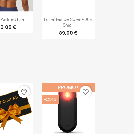
erçu rapide
Aperçu rapide

 Padded Bra
Lunettes De Soleil P004
Small
0,00 €
89,00 €
PROMO !
favorite_border
favorite_border
-25%