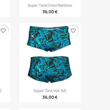
Aperçu rapide

Super Tank Chevi Rainbow
36,00 €
favorite_border
favorite_border
Aperçu rapide

)
Super Tank Volt (M)
36,00 €