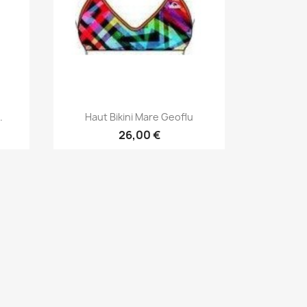
Aperçu rapide

.
Haut Bikini Mare Geoflu
26,00 €