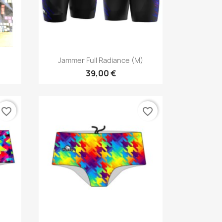
Aperçu rapide

Jammer Full Radiance (M)
39,00 €
favorite_border
favorite_border