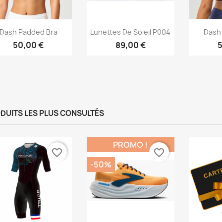
Aperçu rapide
Aperçu rapide
Ap



Dash Padded Bra
Lunettes De Soleil P004
Dash
50,00 €
89,00 €
5
DUITS LES PLUS CONSULTÉS
PROMO !
favorite_border
favorite_border
-50%