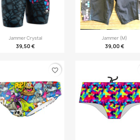
Aperçu rapide
Aperçu rapide


Jammer Crystal
Jammer (M)
39,50 €
39,00 €
favorite_border