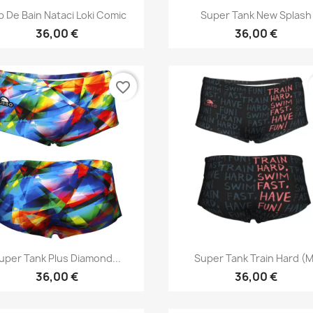
Aperçu rapide
Aperçu rapide


ip De Bain Nataci Loki Comic
Super Tank New Splash
36,00 €
36,00 €
favorite_border
Aperçu rapide
Aperçu rapide


uper Tank Plus Diamond...
Super Tank Train Hard (M
36,00 €
36,00 €