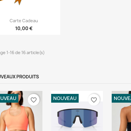
Aperçu rapide

Carte Cadeau
10,00 €
ge 1-16 de 16 article(s)
VEAUX PRODUITS
UVEAU
NOUVEAU
NOUVE
favorite_border
favorite_border