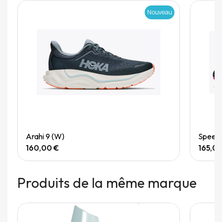
Nouveau
Quick View
Arahi 9 (W)
Speedg
160,00 €
165,0
Produits de la même marque