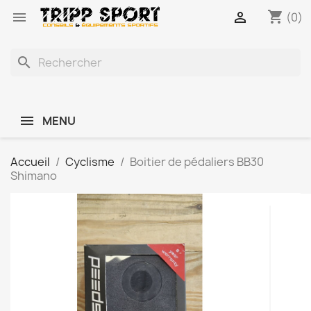
shopping_cart


(0)
search
MENU
Accueil
Cyclisme
Boitier de pédaliers BB30
Shimano