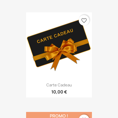
favorite_border
Carte Cadeau
10,00 €
PROMO !