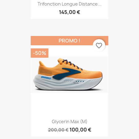
Trifonction Longue Distance...
145,00 €
PROMO !
favorite_border
-50%
Glycerin Max (M)
100,00 €
200,00 €