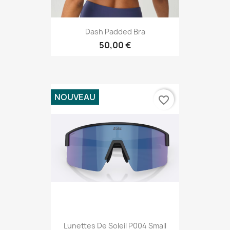
Dash Padded Bra
50,00 €
NOUVEAU
favorite_border
Lunettes De Soleil P004 Small