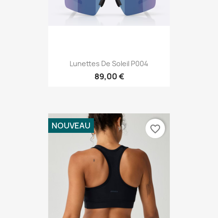
Lunettes De Soleil P004
89,00 €
NOUVEAU
favorite_border