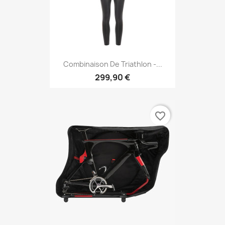
Combinaison De Triathlon -...
299,90 €
favorite_border