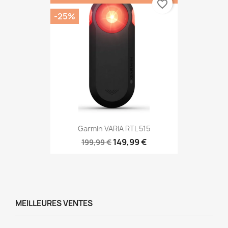
favorite_border
-25%
Garmin VARIA RTL 515
149,99 €
199,99 €
MEILLEURES VENTES