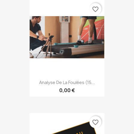
favorite_border
Analyse De La Foulées (15...
0,00 €
favorite_border