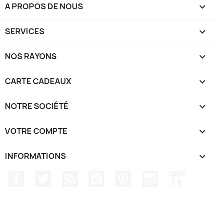
A PROPOS DE NOUS

SERVICES

NOS RAYONS

CARTE CADEAUX

NOTRE SOCIÉTÉ

VOTRE COMPTE

INFORMATIONS
keyboard_arrow_down
Facebook
Twitter
Rss
YouTube
Pinterest
Instagram
LinkedIn
TRIPP SPORT - Triathlon - @2024