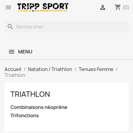
shopping_cart


(0)
search
MENU
Accueil
Natation / Triathlon
Tenues Femme
Triathlon
TRIATHLON
Combinaisons néoprène
Trifonctions