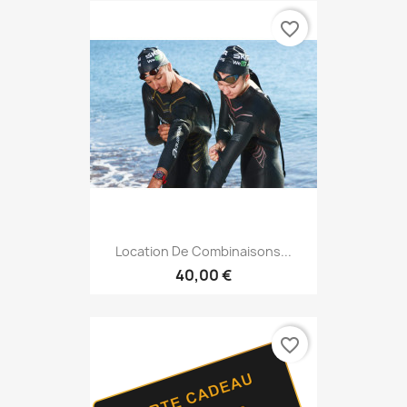
favorite_border
Location De Combinaisons...
40,00 €
favorite_border