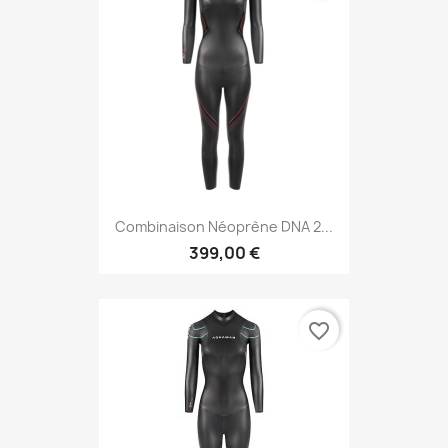
Combinaison Néoprène DNA 2...
399,00 €
favorite_border