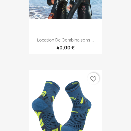
Location De Combinaisons...
40,00 €
favorite_border