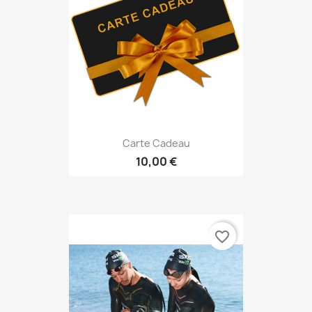
Carte Cadeau
10,00 €
favorite_border