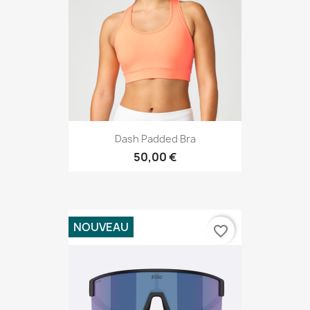
Dash Padded Bra
50,00 €
NOUVEAU
favorite_border