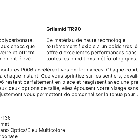
Grilamid TR90
 polycarbonate.
Ce matériau de haute technologie
ts aux chocs que
extrêmement flexible a un poids très lé
verre et offrent
offre d'excellentes performances dans
mement élevé.
toutes les conditions météorologiques.
 montures P006 accélèrent vos performances. Chaque cour
 à chaque instant. Que vous sprintiez sur les sentiers, déval
6 restent parfaitement en place et réagissent avec une pré
 aux deux options de taille, elles épousent votre visage san
d’ajustement vous permettent de personnaliser la tenue pour 
-136
 mat
Nano Optics/Bleu Multicolore
rbonate