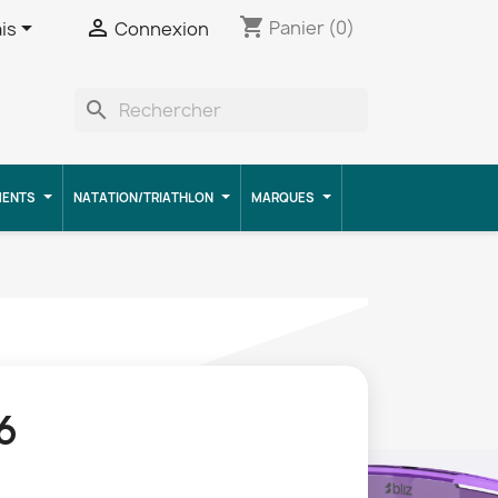
shopping_cart


Panier
(0)
is
Connexion
search
MENTS
NATATION/TRIATHLON
MARQUES
6