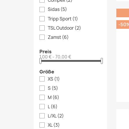
Compex
(2)
Sidas
(5)
Tripp Sport
(1)
-50
TSL Outdoor
(2)
Zamst
(6)
Preis
1,00 € - 70,00 €
Größe
XS
(1)
S
(5)
M
(6)
L
(6)
L/XL
(2)
XL
(3)