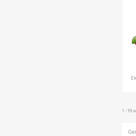
El
1 - 19 
Ges