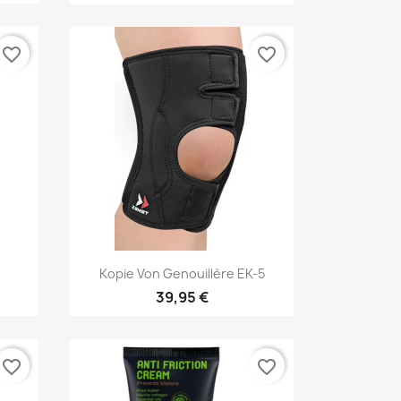
favorite_border
favorite_border
Vorschau

Kopie Von Genouillère EK-5
39,95 €
favorite_border
favorite_border