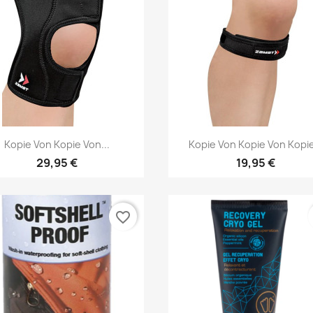
Vorschau
Vorschau


Kopie Von Kopie Von...
Kopie Von Kopie Von Kopie
29,95 €
19,95 €
favorite_border