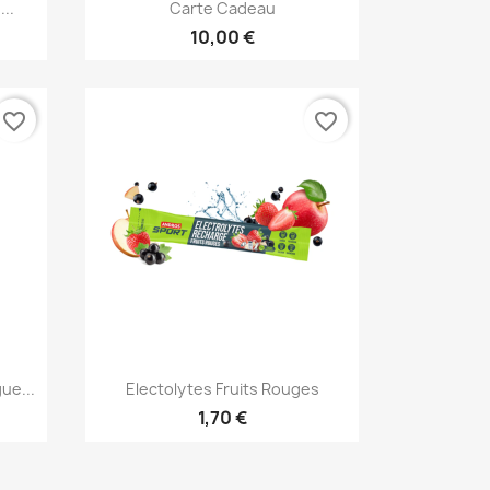
Vorschau

...
Carte Cadeau
10,00 €
favorite_border
favorite_border
Vorschau

ue...
Electolytes Fruits Rouges
1,70 €