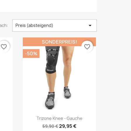

ach:
Preis (absteigend)
SONDERPREIS!
favorite_border
favorite_border
-50%
Vorschau

Trizone Knee - Gauche
29,95 €
59,90 €