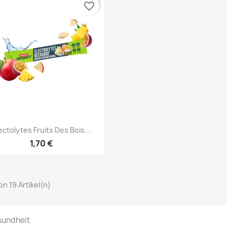
favorite_border
Vorschau

ectolytes Fruits Des Bois...
1,70 €
von 19 Artikel(n)
undheit