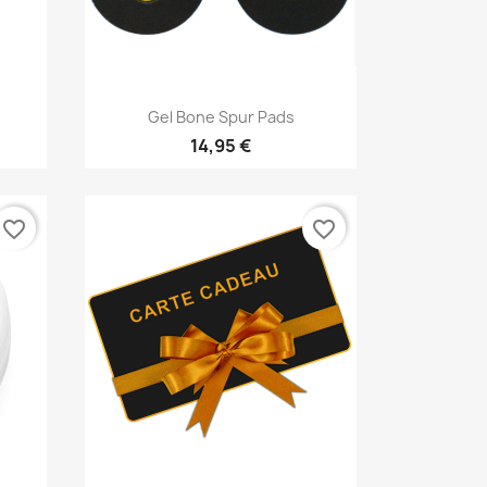
Vorschau

Gel Bone Spur Pads
14,95 €
favorite_border
favorite_border