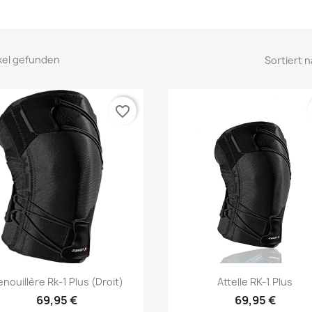
ikel gefunden
Sortiert n
favorite_border
Vorschau
Vorschau


nouillère Rk-1 Plus (droit)
Attelle RK-1 Plus
69,95 €
69,95 €