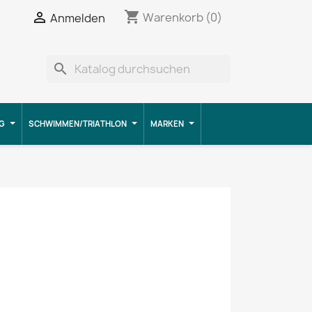
shopping_cart


Warenkorb
(0)
Anmelden
search
G
SCHWIMMEN/TRIATHLON
MARKEN