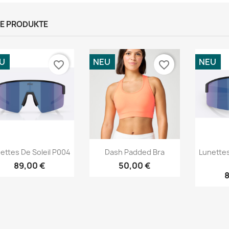
E PRODUKTE
U
NEU
NEU
favorite_border
favorite_border
Vorschau
Vorschau



ettes De Soleil P004
Dash Padded Bra
Lunettes
89,00 €
50,00 €
8