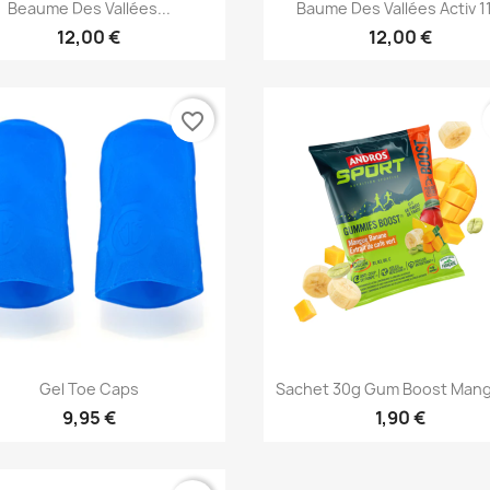
Vorschau
Vorschau


Beaume Des Vallées...
Baume Des Vallées Activ 11
12,00 €
12,00 €
favorite_border
Vorschau
Vorschau


Gel Toe Caps
Sachet 30g Gum Boost Mang
9,95 €
1,90 €