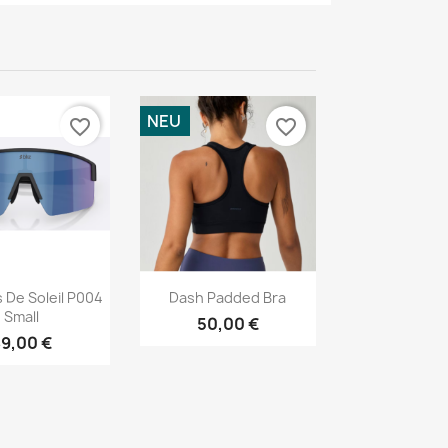
NEU
favorite_border
favorite_border
Vorschau
Vorschau

 De Soleil P004
Dash Padded Bra
Small
50,00 €
9,00 €