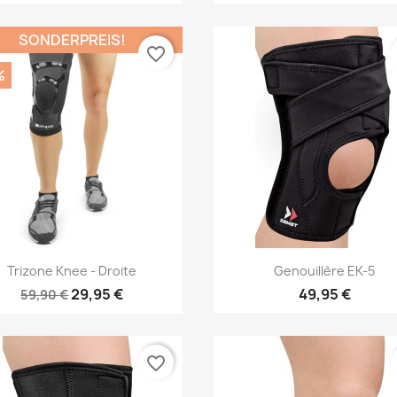
SONDERPREIS!
favorite_border
%
Vorschau
Vorschau


Trizone Knee - Droite
Genouillère EK-5
29,95 €
49,95 €
59,90 €
favorite_border