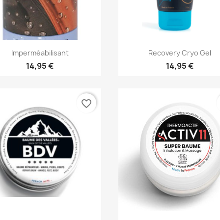
Vorschau
Vorschau


Imperméabilisant
Recovery Cryo Gel
14,95 €
14,95 €
favorite_border