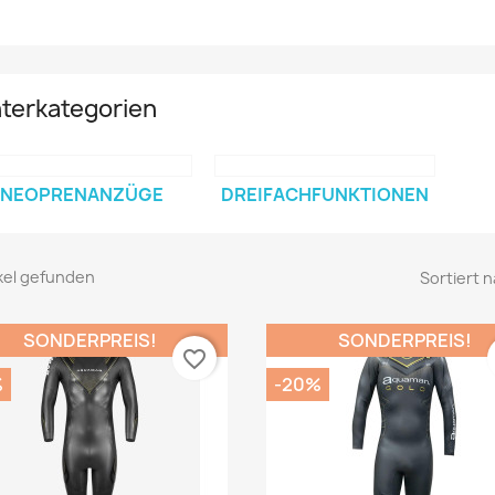
terkategorien
NEOPRENANZÜGE
DREIFACHFUNKTIONEN
ikel gefunden
Sortiert n
SONDERPREIS!
SONDERPREIS!
favorite_border
%
-20%