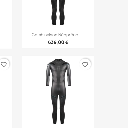
Vorschau

Combinaison Néoprène -...
639,00 €
favorite_border
favorite_border