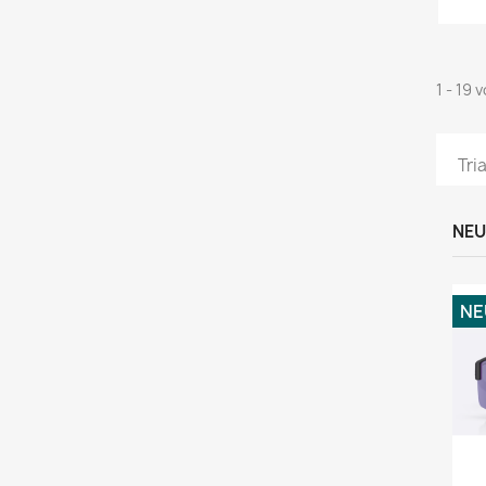
1 - 19 
Tri
NEU
NE