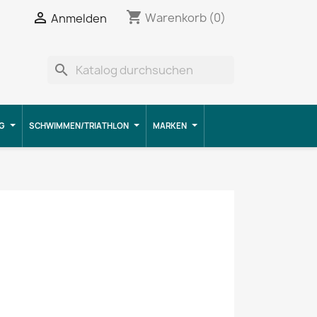
shopping_cart


Warenkorb
(0)
Anmelden
search
G
SCHWIMMEN/TRIATHLON
MARKEN