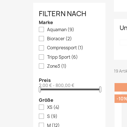
FILTERN NACH
Marke
Un
Aquaman
(9)
Bioracer
(2)
Compressport
(1)
Tripp Sport
(6)
Zone3
(1)
19 Art
Preis
2,00 € - 800,00 €
-10
Größe
XS
(4)
S
(9)
M
(12)