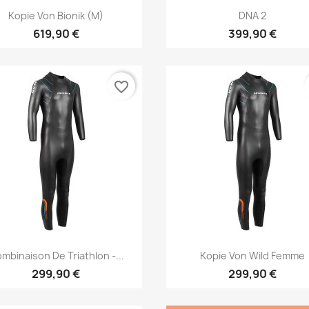
Vorschau
Vorschau


Kopie Von Bionik (M)
DNA 2
619,90 €
399,90 €
favorite_border
Vorschau
Vorschau


mbinaison De Triathlon -...
Kopie Von Wild Femme
299,90 €
299,90 €