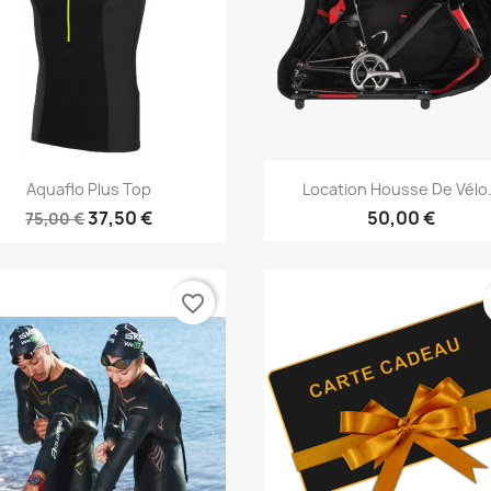
Vorschau
Vorschau


Aquaflo Plus Top
Location Housse De Vélo.
37,50 €
50,00 €
75,00 €
favorite_border