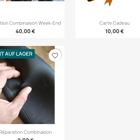
Vorschau
Vorschau


tion Combinaison Week-End
Carte Cadeau
40,00 €
10,00 €
HT AUF LAGER
favorite_border
Vorschau

Réparation Combinaison