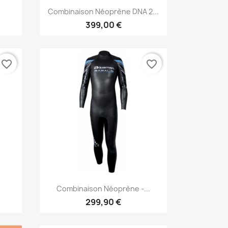
Vorschau

Combinaison Néoprène DNA 2...
399,00 €
favorite_border
favorite_border
Vorschau

Combinaison Néoprène -...
299,90 €