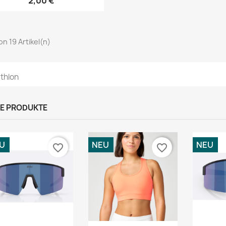
2,00 €
von 19 Artikel(n)
athlon
E PRODUKTE
U
NEU
NEU
favorite_border
favorite_border