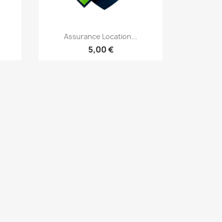
Vorschau

Assurance Location...
5,00 €