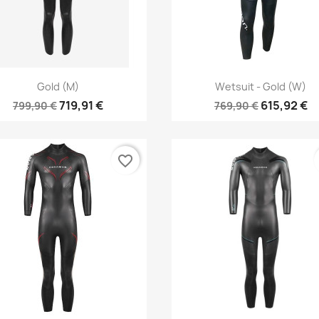
Vorschau
Vorschau


Gold (M)
Wetsuit - Gold (W)
719,91 €
615,92 €
799,90 €
769,90 €
favorite_border