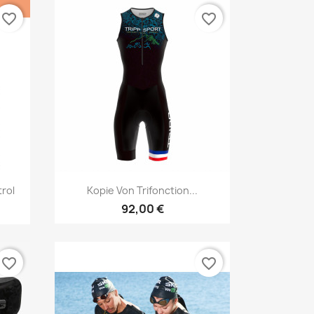
favorite_border
favorite_border
Vorschau

rol
Kopie Von Trifonction...
92,00 €
favorite_border
favorite_border