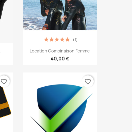
(1)
Vorschau

..
Location Combinaison Femme
40,00 €
favorite_border
favorite_border