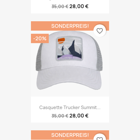
28,00 €
35,00 €
SONDERPREIS!
favorite_border
-20%
Casquette Trucker Summit...
28,00 €
35,00 €
SONDERPREIS!