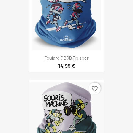
Foulard DBDB Finisher
14,95 €
favorite_border