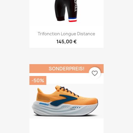
Trifonction Longue Distance
145,00 €
SONDERPREIS!
favorite_border
-50%