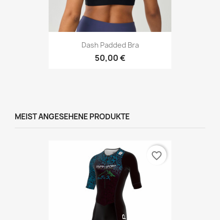
Dash Padded Bra
50,00 €
MEIST ANGESEHENE PRODUKTE
favorite_border