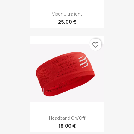
Visor Ultralight
25,00 €
favorite_border
Headband On/off
18,00 €