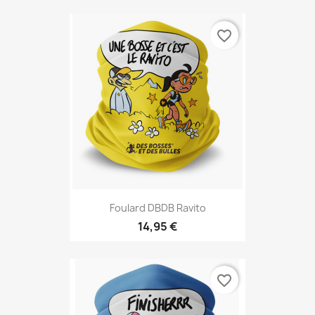
favorite_border
Foulard DBDB Ravito
14,95 €
favorite_border