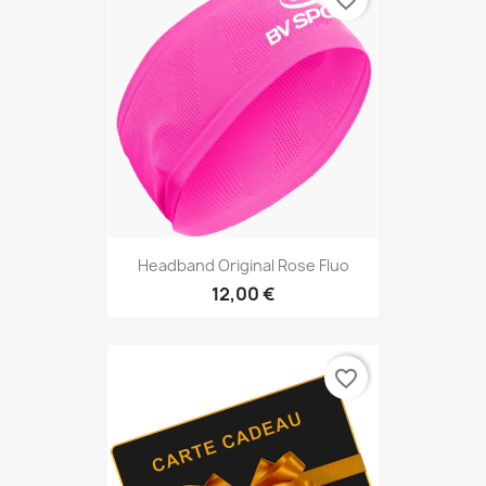
favorite_border
Headband Original Rose Fluo
12,00 €
favorite_border