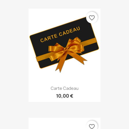
favorite_border
Carte Cadeau
10,00 €
favorite_border