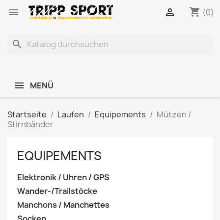
shopping_cart


(0)
search
MENÜ
Startseite
Laufen
Equipements
Mützen /
Stirnbänder
EQUIPEMENTS
Elektronik / Uhren / GPS
Wander-/Trailstöcke
Manchons / Manchettes
Socken