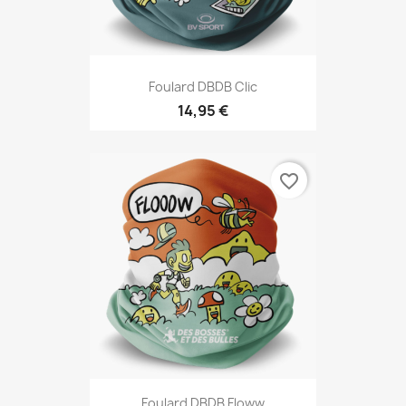
Foulard DBDB Clic
14,95 €
favorite_border
Foulard DBDB Floww