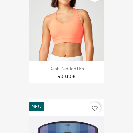
Dash Padded Bra
50,00 €
NEU
favorite_border