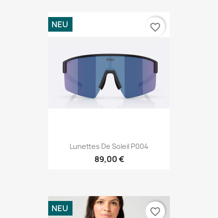
NEU
favorite_border
Lunettes De Soleil P004
89,00 €
NEU
favorite_border