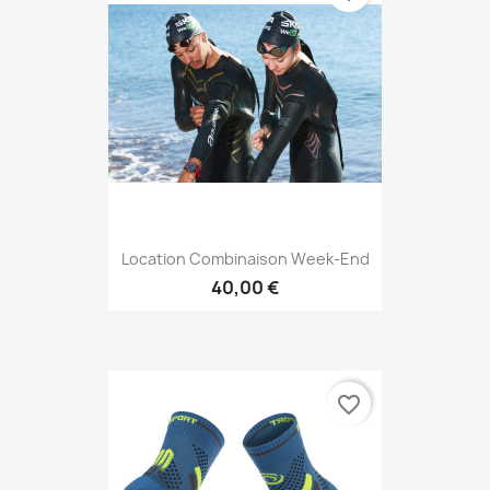
Location Combinaison Week-End
40,00 €
favorite_border