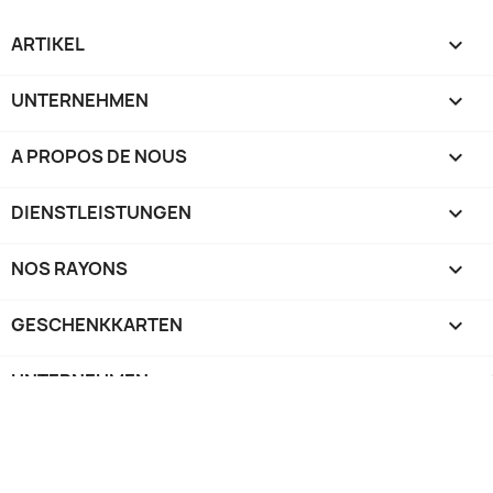
ARTIKEL

UNTERNEHMEN

A PROPOS DE NOUS

DIENSTLEISTUNGEN

NOS RAYONS

GESCHENKKARTEN

UNTERNEHMEN

IHR KONTO

SHOP-EINSTELLUNGEN