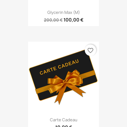
Glycerin Max (M)
100,00 €
200,00 €
favorite_border
Carte Cadeau