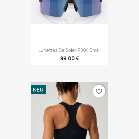
Lunettes De Soleil P004 Small
89,00 €
NEU
favorite_border