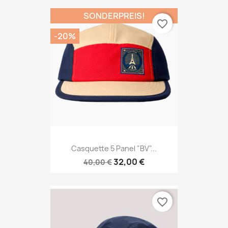
SONDERPREIS!
favorite_border
-20%
Casquette 5 Panel "BV"...
32,00 €
40,00 €
favorite_border