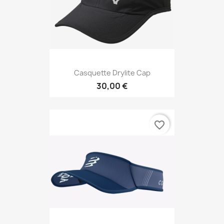
Casquette Drylite Cap
30,00 €
favorite_border