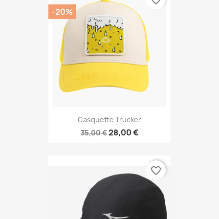
favorite_border
-20%
Casquette Trucker
28,00 €
35,00 €
favorite_border