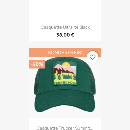
Casquette Ultralite Black
38,00 €
SONDERPREIS!
favorite_border
-20%
Casquette Trucker Summit...