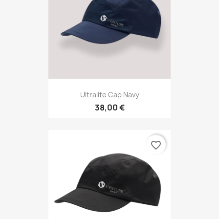
Ultralite Cap Navy
38,00 €
favorite_border