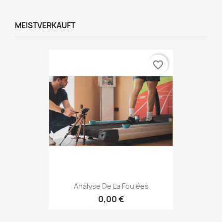
MEISTVERKAUFT
favorite_border
Analyse De La Foulées
0,00 €