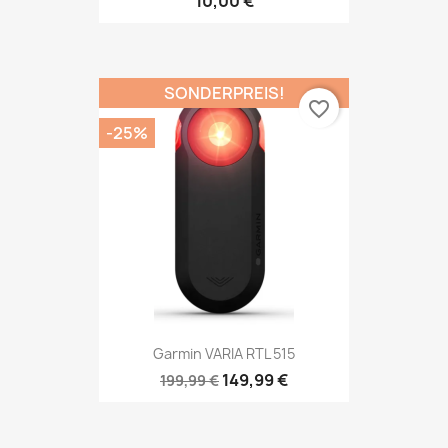
10,00 €
SONDERPREIS!
favorite_border
-25%
Garmin VARIA RTL 515
149,99 €
199,99 €