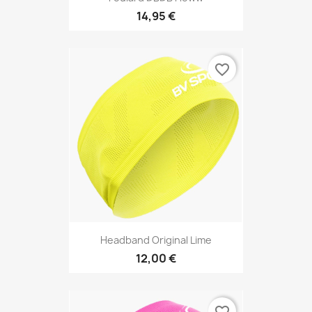
14,95 €
favorite_border
Headband Original Lime
12,00 €