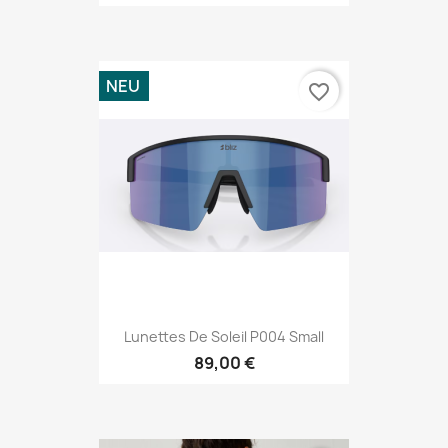
NEU
favorite_border
Lunettes De Soleil P004 Small
89,00 €