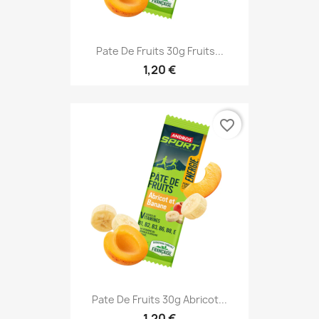
Pate De Fruits 30g Fruits...
1,20 €
favorite_border
Pate De Fruits 30g Abricot...
1,20 €