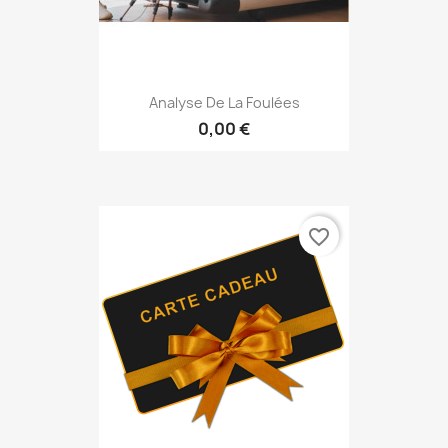
Analyse De La Foulées
0,00 €
favorite_border