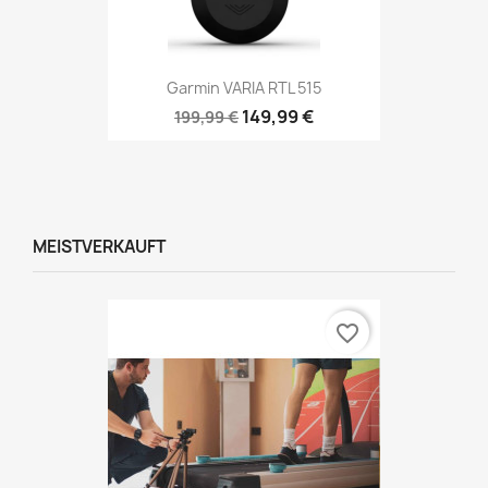
Garmin VARIA RTL 515
149,99 €
199,99 €
MEISTVERKAUFT
favorite_border