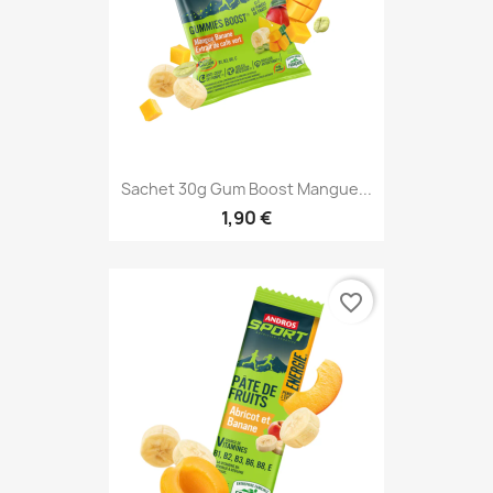
Sachet 30g Gum Boost Mangue...
1,90 €
favorite_border