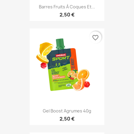
Barres Fruits À Coques Et...
2,50 €
favorite_border
Gel Boost Agrumes 40g
2,50 €