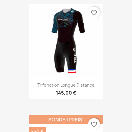
favorite_border
Trifonction Longue Distance
145,00 €
SONDERPREIS!
favorite_border
-50%