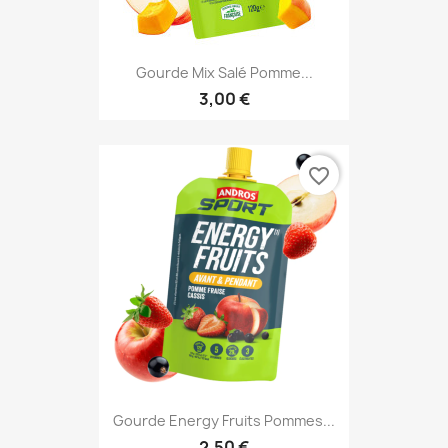
Gourde Mix Salé Pomme...
3,00 €
favorite_border
Gourde Energy Fruits Pommes...
2,50 €