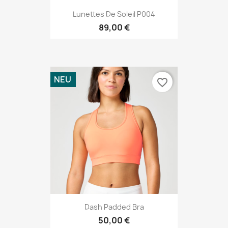
Lunettes De Soleil P004
89,00 €
NEU
favorite_border
Dash Padded Bra
50,00 €