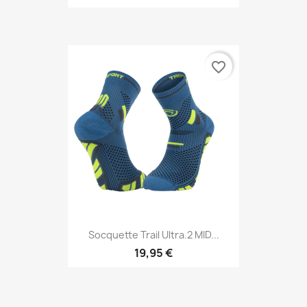
favorite_border
Socquette Trail Ultra.2 MID...
19,95 €