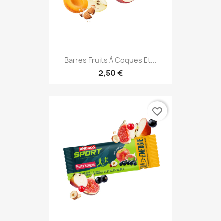
Barres Fruits À Coques Et...
2,50 €
favorite_border