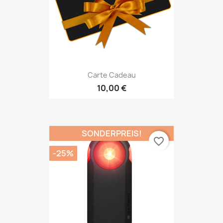
Carte Cadeau
10,00 €
SONDERPREIS!
favorite_border
-25%