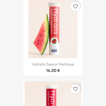
favorite_border
Hydratis Saveur Pastèque
14,00 €
favorite_border