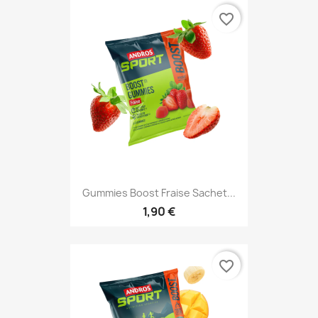
favorite_border
Gummies Boost Fraise Sachet...
1,90 €
favorite_border