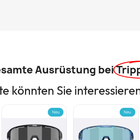
esamte Ausrüstung bei
Trip
e könnten Sie interessiere
Neu
Neu