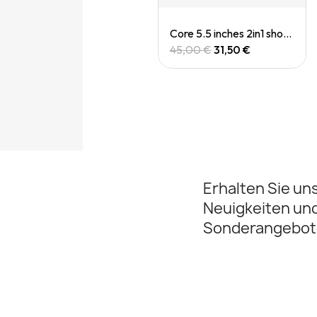
Quick View
Quick View
Casquette Drylite cap
Core 5.5 inches 2in1 short (M)
30,00 €
45,00 €
31,50 €
Erhalten Sie un
Neuigkeiten un
Sonderangebot