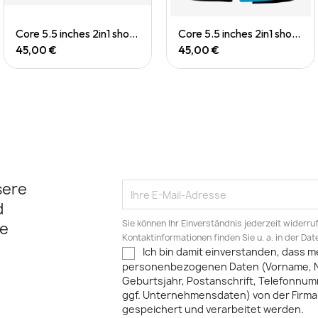
Quick View
Quick View
Core 5.5 inches 2in1 short (M)
Core 5.5 inches 2in1 short (M)
45,00 €
45,00 €
sere
d
Sie können Ihr Einverständnis jederzeit widerru
e
Kontaktinformationen finden Sie u. a. in der Da
Ich bin damit einverstanden, dass m
personenbezogenen Daten (Vorname, 
Geburtsjahr, Postanschrift, Telefonnum
ggf. Unternehmensdaten) von der Firma 
gespeichert und verarbeitet werden.