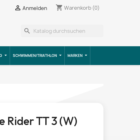
shopping_cart


Warenkorb
(0)
Anmelden
search
G
SCHWIMMEN/TRIATHLON
MARKEN
 Rider TT 3 (W)