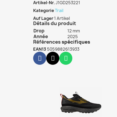
Artikel-Nr.
J1GD253221
Kategorie
Trail
Auf Lager
1 Artikel
Détails du produit
Drop
12 mm
Année
2025
Références
spécifiques
EAN13
5059882613933