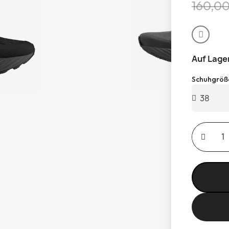
160,0
Auf Lage
Schuhgröß