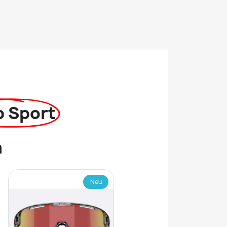
p Sport
n
Neu