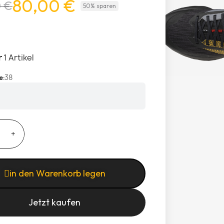
80,00 €
0 €
50% sparen
r
1 Artikel
38
e
in den Warenkorb legen
Jetzt kaufen