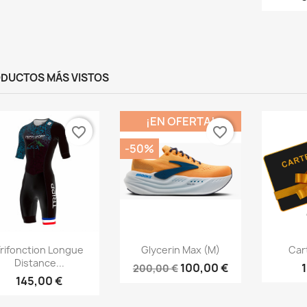
DUCTOS MÁS VISTOS
¡EN OFERTA!
favorite_border
favorite_border
-50%
Vista rápida
Vista rápida
V



rifonction Longue
Glycerin Max (M)
Car
Distance...
100,00 €
200,00 €
145,00 €