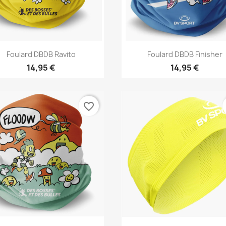
Vista rápida
Vista rápida


Foulard DBDB Ravito
Foulard DBDB Finisher
14,95 €
14,95 €
favorite_border