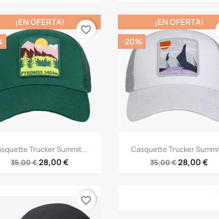
¡EN OFERTA!
¡EN OFERTA!
favorite_border
%
-20%
Vista rápida
Vista rápida


squette Trucker Summit...
Casquette Trucker Summit
28,00 €
28,00 €
35,00 €
35,00 €
favorite_border