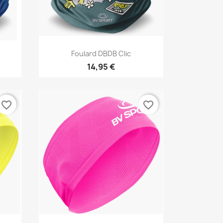
Vista rápida

Foulard DBDB Clic
14,95 €
favorite_border
favorite_border