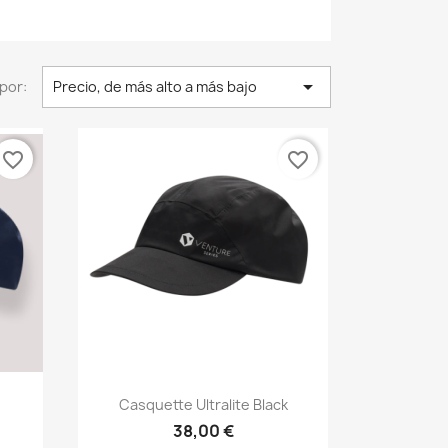

por:
Precio, de más alto a más bajo
favorite_border
favorite_border
Vista rápida

Casquette Ultralite Black
38,00 €