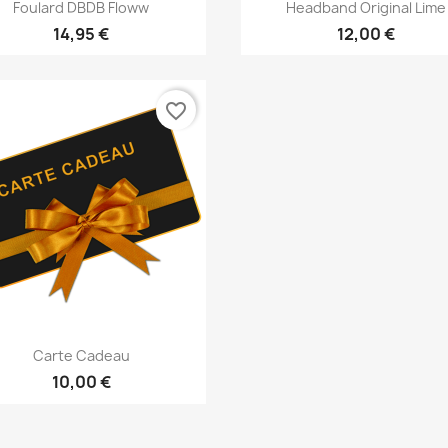
Vista rápida
Vista rápida


Foulard DBDB Floww
Headband Original Lime
14,95 €
12,00 €
favorite_border
Vista rápida

Carte Cadeau
10,00 €