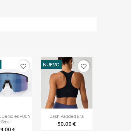
NUEVO
favorite_border
favorite_border
ista rápida
Vista rápida

 De Soleil P004
Dash Padded Bra
Small
50,00 €
9,00 €