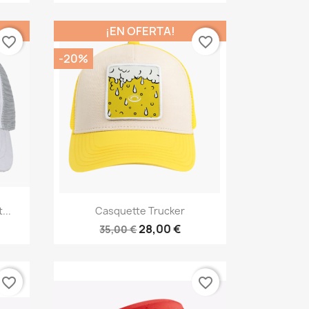
¡EN OFERTA!
favorite_border
favorite_border
-20%
Vista rápida

...
Casquette Trucker
28,00 €
35,00 €
favorite_border
favorite_border