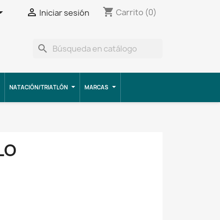
shopping_cart


Carrito
(0)
Iniciar sesión
search
NATACIÓN/TRIATLÓN
MARCAS
LO