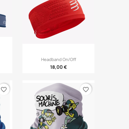
Vista rápida

Headband On/off
18,00 €
favorite_border
favorite_border