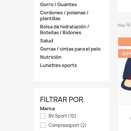
Gorro / Guantes
Cordones / polainas /
plantillas
Hay 16
Bolsa de hidratación /
Botellas / Bidones
Salud
Gorras / cintas para el pelo
-20
Nutrición
Lunettes sports
FILTRAR POR
Marca
BV Sport
(10)
Compressport
(2)