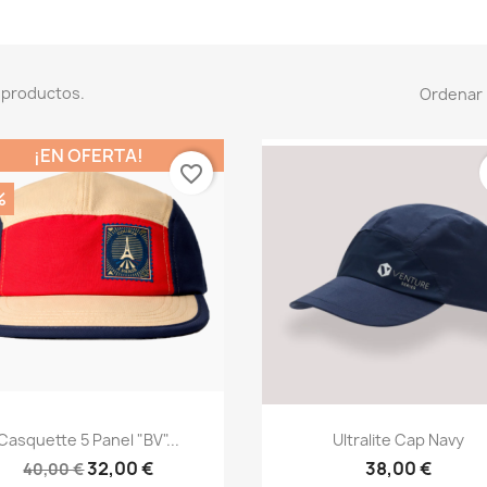
 productos.
Ordenar 
¡EN OFERTA!
favorite_border
%
Vista rápida
Vista rápida


Casquette 5 Panel "BV"...
Ultralite Cap Navy
32,00 €
38,00 €
40,00 €