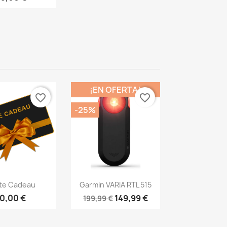
¡EN OFERTA!
favorite_border
favorite_border
-25%
ista rápida
Vista rápida

te Cadeau
Garmin VARIA RTL 515
10,00 €
149,99 €
199,99 €