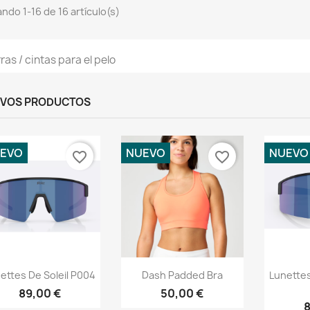
ndo 1-16 de 16 artículo(s)
ras / cintas para el pelo
VOS PRODUCTOS
EVO
NUEVO
NUEVO
favorite_border
favorite_border
Vista rápida
Vista rápida
V



ettes De Soleil P004
Dash Padded Bra
Lunettes
89,00 €
50,00 €
8