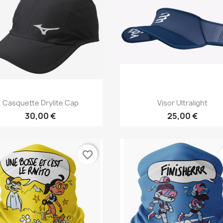
Vista rápida
Vista rápida


Casquette Drylite Cap
Visor Ultralight
30,00 €
25,00 €
favorite_border