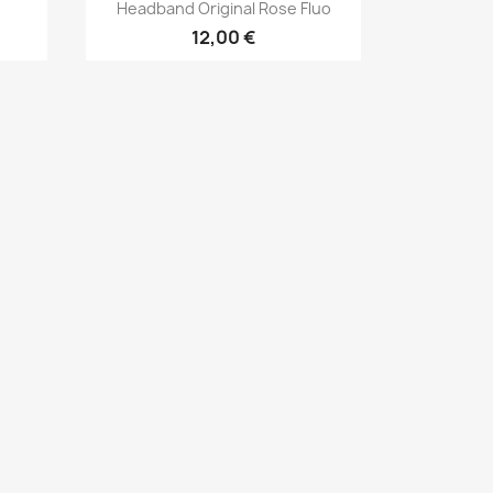
Vista rápida

Headband Original Rose Fluo
12,00 €