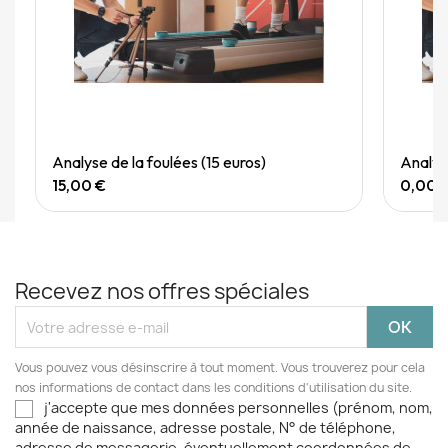
Quick View
Analyse de la foulées (15 euros)
Analyse
15,00 €
0,00 
Recevez nos offres spéciales
Vous pouvez vous désinscrire à tout moment. Vous trouverez pour cela
nos informations de contact dans les conditions d'utilisation du site.
j'accepte que mes données personnelles (prénom, nom,
année de naissance, adresse postale, N° de téléphone,
adresse de messagerie, éventuellement coordonnées de