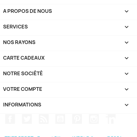
A PROPOS DE NOUS

SERVICES

NOS RAYONS

CARTE CADEAUX

NOTRE SOCIÉTÉ

VOTRE COMPTE

INFORMATIONS
keyboard_arrow_down
Facebook
Twitter
Rss
YouTube
Pinterest
Instagram
LinkedIn