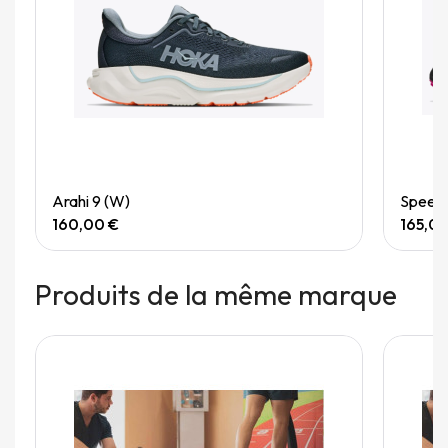
Quick View
Arahi 9 (W)
Speedg
160,00 €
165,0
Produits de la même marque